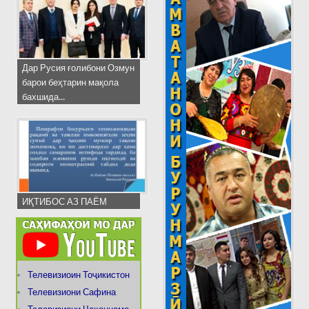
Дар Русия ғолибони Озмун
барои беҳтарин мақола
бахшида...
ИҚТИБОС АЗ ПАЁМ
Телевизиоин Тоҷикистон
Телевизиони Сафина