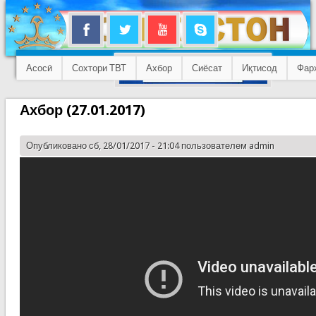
Асосӣ
Сохтори ТВТ
Ахбор
Сиёсат
Иқтисод
Фар
Ахбор (27.01.2017)
Опубликовано сб, 28/01/2017 - 21:04 пользователем
admin