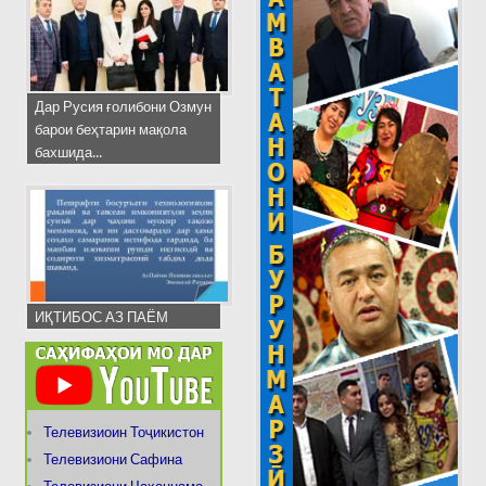
Дар Русия ғолибони Озмун
барои беҳтарин мақола
бахшида...
ИҚТИБОС АЗ ПАЁМ
Телевизиоин Тоҷикистон
Телевизиони Сафина