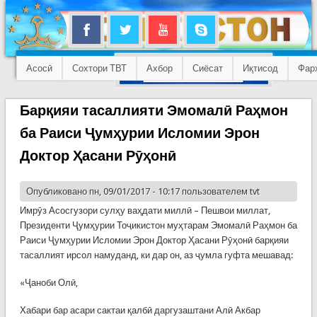
Асосӣ
Сохтори ТВТ
Ахбор
Сиёсат
Иқтисод
Фар
Барқияи тасаллияти Эмомалӣ Раҳмон
ба Раиси Ҷумҳурии Исломии Эрон
Доктор Ҳасани Рӯҳонӣ
Опубликовано пн, 09/01/2017 - 10:17 пользователем
tvt
Имрӯз Асосгузори сулҳу ваҳдати миллӣ – Пешвои миллат,
Президенти Ҷумҳурии Тоҷикистон муҳтарам Эмомалӣ Раҳмон ба
Раиси Ҷумҳурии Исломии Эрон Доктор Ҳасани Рӯҳонӣ барқияи
тасаллият ирсол намуданд, ки дар он, аз ҷумла гуфта мешавад:
«Ҷаноби Олӣ,
Хабари бар асари сактаи қалбӣ даргузаштани Алӣ Акбар