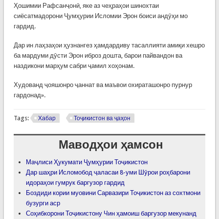
Ҳошимии Рафсанҷонӣ, яке аз чеҳраҳои шинохтаи
сиёсатмадорони Ҷумҳурии Исломии Эрон боиси андӯҳи мо
гардид.
Дар ин лаҳзаҳои ҳузнангез ҳамдардиву тасаллияти амиқи хешро
ба мардуми дӯсти Эрон иброз дошта, барои пайвандон ва
наздикони марҳум сабри ҷамил хоҳонам.
Худованд ҷояшонро ҷаннат ва маъвои охираташонро пурнур
гардонад».
Tags:
Хабар
Тоҷикистон ва ҷаҳон
Маводҳои ҳамсон
Маҷлиси Ҳукумати Ҷумҳурии Тоҷикистон
Дар шаҳри Исломобод ҷаласаи 8-уми Шӯрои роҳбарони
идораҳои гумрук баргузор гардид
Боздиди кории муовини Сарвазири Тоҷикистон аз сохтмони
бузурги аср
Соҳибкорони Тоҷикистону Чин ҳамоиш баргузор мекунанд