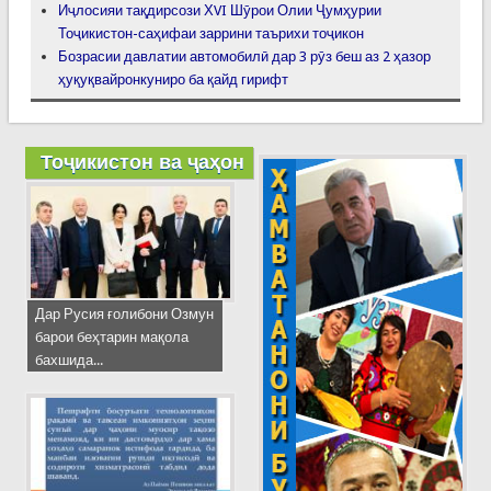
Иҷлосияи тақдирсози ХVI Шӯрои Олии Ҷумҳурии
Тоҷикистон-саҳифаи заррини таърихи тоҷикон
Бозрасии давлатии автомобилӣ дар 3 рӯз беш аз 2 ҳазор
ҳуқуқвайронкуниро ба қайд гирифт
Тоҷикистон ва ҷаҳон
Дар Русия ғолибони Озмун
барои беҳтарин мақола
бахшида...