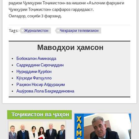
радиои Ҷумҳурии Тоҷикистон» ва нишони «Аълочии фарҳанги
Ҷумҳурии Тоҷикистон» сарфароз гардидааст.
Оиладор, соҳиби 3 фарзанд.
Tags:
Журналистон
Чеҳраҳои телевизион
Маводҳои ҳамсон
Бобокалон Аминзода
Садриддини Сироҷиддин
Нуриддини Қурбон
Кӯҳзоди Фатҳулло
Раҳмон Носир Абдураҳим
Ашӯрова Лола Баҳриддиновна
Тоҷикистон ва ҷаҳон