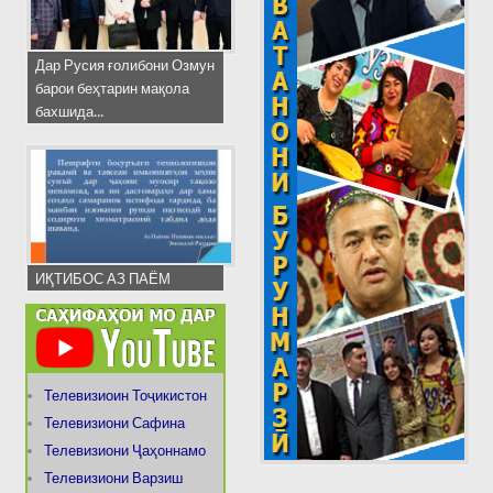
Дар Русия ғолибони Озмун
барои беҳтарин мақола
бахшида...
ИҚТИБОС АЗ ПАЁМ
Телевизиоин Тоҷикистон
Телевизиони Сафина
Телевизиони Ҷаҳоннамо
Телевизиони Варзиш