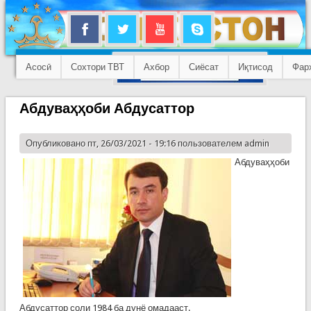
Асосӣ
Сохтори ТВТ
Ахбор
Сиёсат
Иқтисод
Фар
Абдуваҳҳоби Абдусаттор
Опубликовано пт, 26/03/2021 - 19:16 пользователем
admin
Абдуваҳҳоби
Абдусаттор соли 1984 ба дунё омадааст.