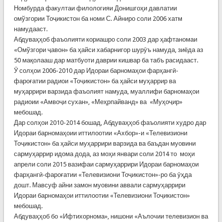
Номбурда факултаи филологияи Донишгоҳи давлатии
омўзгории Тоҷикистон ба номи С. Айниро соли 2006 хатм
намудааст.
Абдуваҳҳоб фаъолияти кориашро соли 2003 дар ҳафтаномаи
«Омўзгори ҷавон» ба ҳайси хабарнигор шурӯъ намуда, зиёда аз
50 мақолааш дар матбуоти даврии кишвар ба табъ расидааст.
Ӯ солҳои 2006-2010 дар Идораи барномаҳои фарҳангӣ-
фароғатии радиои «Тоҷикистон» ба ҳайси муҳаррир ва
муҳаррири варзида фаъолият намуда, муаллифи барномаҳои
радиоии «Амвоҷи сухан», «Меҳрпайванд» ва «Муҳоҷир»
мебошад.
Дар солҳои 2010-2014 бошад, Абдуваҳҳоб фаъолияти худро дар
Идораи барномаҳоии иттилоотии «Ахбор»-и «Телевизиони
Тоҷикистон» ба ҳайси муҳаррири варзида ва баъдан муовини
сармуҳаррир идома дода, аз моҳи январи соли 2014 то моҳи
апрели соли 2015 вазифаи сармуҳаррири Идораи барномаҳои
фарҳангӣ-фароғатии «Телевизиони Тоҷикистон»-ро ба ӯҳда
дошт. Мавсуф айни замон муовини аввали сармуҳаррири
Идораи барномаҳои иттилоотии «Телевизиони Тоҷикистон»
мебошад.
Абдуваҳҳоб бо «Ифтихорнома», нишони «Аълочии телевизион ва