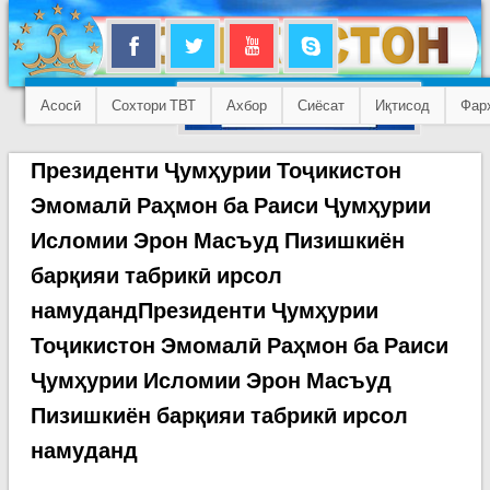
Асосӣ
Сохтори ТВТ
Ахбор
Сиёсат
Иқтисод
Фар
Президенти Ҷумҳурии Тоҷикистон
Эмомалӣ Раҳмон ба Раиси Ҷумҳурии
Исломии Эрон Масъуд Пизишкиён
барқияи табрикӣ ирсол
намудандПрезиденти Ҷумҳурии
Тоҷикистон Эмомалӣ Раҳмон ба Раиси
Ҷумҳурии Исломии Эрон Масъуд
Пизишкиён барқияи табрикӣ ирсол
намуданд