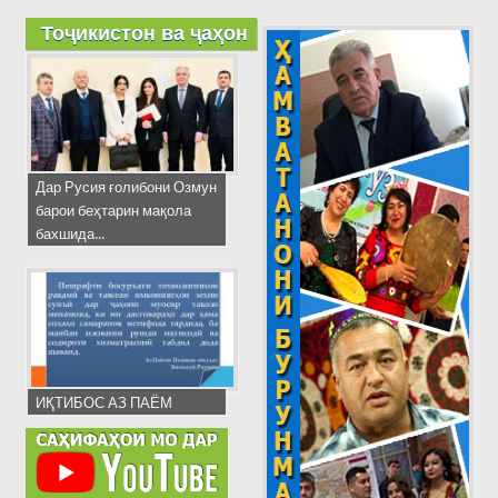
Тоҷикистон ва ҷаҳон
Дар Русия ғолибони Озмун
барои беҳтарин мақола
бахшида...
ИҚТИБОС АЗ ПАЁМ