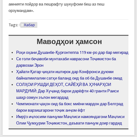
амнияти пойдор ва пешрафту шукуфоии беш аз пеш
орзумандам».
Tags:
Хабар
Маводҳои ҳамсон
Роҳи оҳани Душанбе-Қурғонтеппа 119 км-ро дар бар мегирад
Се голи беҷавоби мунтахаби наврасони Тоҷикистон ба
дарвозаи Эрон
Ҳайати Қатар ҷиҳати иштирок дар Конфронси дуюми
байналмилалии сатҳи баланд оид ба об ба Душанбе омад
СОЛҲОИ РУШДИ ДЕҲОТ, САЙЁҲӢ ВА ҲУНАРҲОИ
МАРДУМӢ: Дар Хуҷанд барои дарёфти 40 гранти Раиси
шаҳр озмун эълон мегардад
Чемпионати ҷаҳон оид ба бокс миёни мардон дар Белград
барои варзишгарони тоҷик анҷом ёфт
Имрӯз иҷлосияи панҷуми Маҷлиси намояндагони Маҷлиси
Олии Ҷумҳурии Тоҷикистон, даъвати панҷум доир гардид