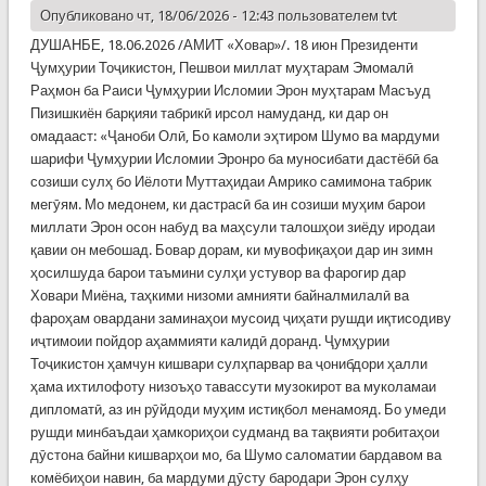
Опубликовано чт, 18/06/2026 - 12:43 пользователем
tvt
ДУШАНБЕ, 18.06.2026 /АМИТ «Ховар»/. 18 июн Президенти
Ҷумҳурии Тоҷикистон, Пешвои миллат муҳтарам Эмомалӣ
Раҳмон ба Раиси Ҷумҳурии Исломии Эрон муҳтарам Масъуд
Пизишкиён барқияи табрикӣ ирсол намуданд, ки дар он
омадааст: «Ҷаноби Олӣ, Бо камоли эҳтиром Шумо ва мардуми
шарифи Ҷумҳурии Исломии Эронро ба муносибати дастёбӣ ба
созиши сулҳ бо Иёлоти Муттаҳидаи Амрико самимона табрик
мегӯям. Мо медонем, ки дастрасӣ ба ин созиши муҳим барои
миллати Эрон осон набуд ва маҳсули талошҳои зиёду иродаи
қавии он мебошад. Бовар дорам, ки мувофиқаҳои дар ин зимн
ҳосилшуда барои таъмини сулҳи устувор ва фарогир дар
Ховари Миёна, таҳкими низоми амнияти байналмилалӣ ва
фароҳам овардани заминаҳои мусоид ҷиҳати рушди иқтисодиву
иҷтимоии пойдор аҳаммияти калидӣ доранд. Ҷумҳурии
Тоҷикистон ҳамчун кишвари сулҳпарвар ва ҷонибдори ҳалли
ҳама ихтилофоту низоъҳо тавассути музокирот ва муколамаи
дипломатӣ, аз ин рӯйдоди муҳим истиқбол менамояд. Бо умеди
рушди минбаъдаи ҳамкориҳои судманд ва тақвияти робитаҳои
дӯстона байни кишварҳои мо, ба Шумо саломатии бардавом ва
комёбиҳои навин, ба мардуми дӯсту бародари Эрон сулҳу