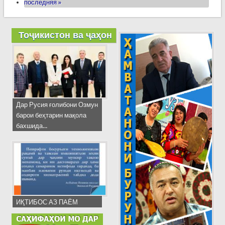
последняя »
Тоҷикистон ва ҷаҳон
Дар Русия ғолибони Озмун
барои беҳтарин мақола
бахшида...
ИҚТИБОС АЗ ПАЁМ