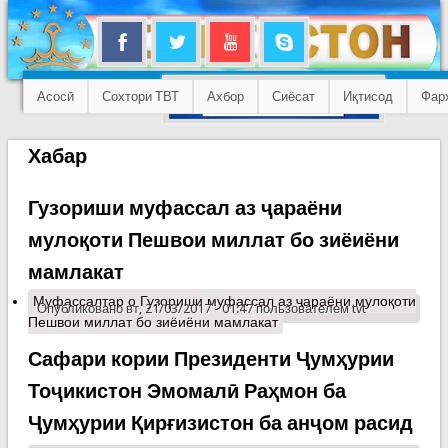
Асосӣ
Сохтори ТВТ
Ахбор
Сиёсат
Иқтисод
Фар
Хабар
Гузориши муфассал аз ҷараёни
мулоқоти Пешвои миллат бо зиёиёни
мамлакат
Муфассалтар
о Гузориши муфассал аз ҷараёни мулоқоти
Опубликовано вт, 21/03/2017 - 01:47 пользователем
tvt
Пешвои миллат бо зиёиёни мамлакат
Сафари кории Президенти Ҷумҳурии
Тоҷикистон Эмомалӣ Раҳмон ба
Ҷумҳурии Қирғизистон ба анҷом расид