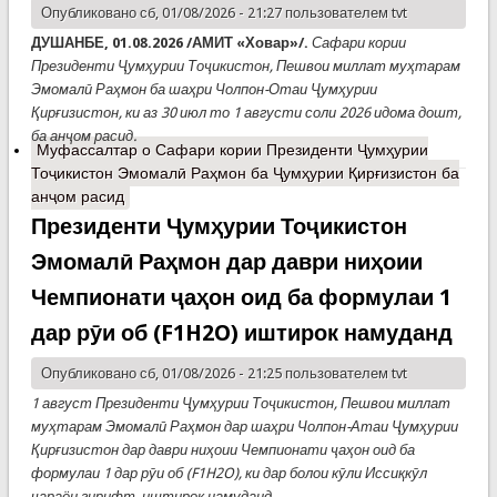
Опубликовано сб, 01/08/2026 - 21:27 пользователем
tvt
ДУШАНБЕ, 01.08.2026 /АМИТ «Ховар»/.
Сафари кории
Президенти Ҷумҳурии Тоҷикистон, Пешвои миллат муҳтарам
Эмомалӣ Раҳмон ба шаҳри Чолпон-Отаи Ҷумҳурии
Қирғизистон, ки аз 30 июл то 1 августи соли 2026 идома дошт,
ба анҷом расид.
Муфассалтар
о Сафари кории Президенти Ҷумҳурии
Тоҷикистон Эмомалӣ Раҳмон ба Ҷумҳурии Қирғизистон ба
анҷом расид
Президенти Ҷумҳурии Тоҷикистон
Эмомалӣ Раҳмон дар даври ниҳоии
Чемпионати ҷаҳон оид ба формулаи 1
дар рӯи об (F1H2O) иштирок намуданд
Опубликовано сб, 01/08/2026 - 21:25 пользователем
tvt
1 август Президенти Ҷумҳурии Тоҷикистон, Пешвои миллат
муҳтарам Эмомалӣ Раҳмон дар шаҳри Чолпон-Атаи Ҷумҳурии
Қирғизистон дар даври ниҳоии Чемпионати ҷаҳон оид ба
формулаи 1 дар рӯи об (F1H2O), ки дар болои кӯли Иссиқкӯл
ҷараён гирифт, иштирок намуданд.