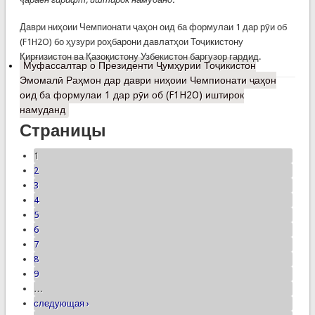
Даври ниҳоии Чемпионати ҷаҳон оид ба формулаи 1 дар рӯи об
(F1H2O) бо ҳузури роҳбарони давлатҳои Тоҷикистону
Қирғизистон ва Қазоқистону Узбекистон баргузор гардид.
Муфассалтар
о Президенти Ҷумҳурии Тоҷикистон
Эмомалӣ Раҳмон дар даври ниҳоии Чемпионати ҷаҳон
оид ба формулаи 1 дар рӯи об (F1H2O) иштирок
намуданд
Страницы
1
2
3
4
5
6
7
8
9
…
следующая ›