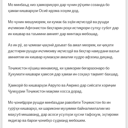
Мо минбаъд низ ҳамкориҳоро дар чунин рӯҳияи созанда бо
ҳамаи кишварҳои Осиё идома хоҳем дод.
Мо чунин мешуморем, ки кумак ба эҳёи иқтисодӣ ва рушди
иҷтимоии Афғонистон беҳтарин роҳи истиқрори сулҳу субот дар
ин кишвар ва таъмини амният дар минтақа мебошад.
Аз ин рӯ, аз ҷомеаи ҷаҳонӣ даъват ба амал меорем, ки ҷиҳати
дастгирии рушди иҷтимоиву иқтисодӣ ва беҳтар намудани вазъи
амниятии ин кишвар кумакҳои амалии худро афзоиш диҳанд.
Тоҷикистон кӯшиш менамояд, ки ҳамкории беғаразонаро бо
Ҳукумати кишвари ҳамсоя дар ҳамаи ин соҳаҳо тақвият бахшад.
Ҳамкорӣ бо кишварҳои Аврупо ва Амрико дар сиёсати хориҷии
Ҷумҳурии Тоҷикистон мақоми хосса дорад.
Мо ҷонибдори рушди минбаъдаи равобити Тоҷикистон бо ин
гурӯҳи кишварҳо, ки шарикони муҳимми байналмилалии мо
маҳсуб мешаванд, дар асоси усулҳои ҳусни тафоҳум, эҳтироми
якдигар ва барои ҷонибҳо судманд мебошем.