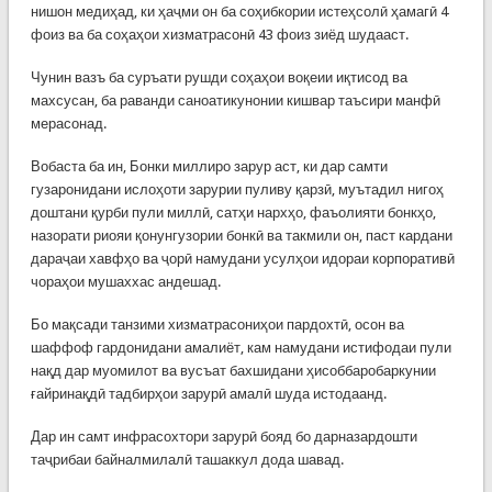
нишон медиҳад, ки ҳаҷми он ба соҳибкории истеҳсолӣ ҳамагӣ 4
фоиз ва ба соҳаҳои хизматрасонӣ 43 фоиз зиёд шудааст.
Чунин вазъ ба суръати рушди соҳаҳои воқеии иқтисод ва
махсусан, ба раванди саноатикунонии кишвар таъсири манфӣ
мерасонад.
Вобаста ба ин, Бонки миллиро зарур аст, ки дар самти
гузаронидани ислоҳоти зарурии пуливу қарзӣ, муътадил нигоҳ
доштани қурби пули миллӣ, сатҳи нархҳо, фаъолияти бонкҳо,
назорати риояи қонунгузории бонкӣ ва такмили он, паст кардани
дараҷаи хавфҳо ва ҷорӣ намудани усулҳои идораи корпоративӣ
чораҳои мушаххас андешад.
Бо мақсади танзими хизматрасониҳои пардохтӣ, осон ва
шаффоф гардонидани амалиёт, кам намудани истифодаи пули
нақд дар муомилот ва вусъат бахшидани ҳисоббаробаркунии
ғайринақдӣ тадбирҳои зарурӣ амалӣ шуда истодаанд.
Дар ин самт инфрасохтори зарурӣ бояд бо дарназардошти
таҷрибаи байналмилалӣ ташаккул дода шавад.