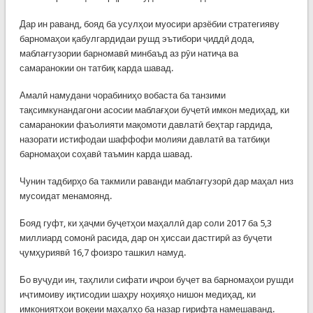
Дар ин раванд, бояд ба усулҳои муосири арзёбии стратегияву
барномаҳои қабулгардидаи рушд эътибори ҷиддӣ дода,
маблағгузории барномавӣ минбаъд аз рӯи натиҷа ва
самаранокии он татбиқ карда шавад.
Амалӣ намудани чорабиниҳо вобаста ба танзими
тақсимкунандагони асосии маблағҳои буҷетӣ имкон медиҳад, ки
самаранокии фаъолияти мақомоти давлатӣ беҳтар гардида,
назорати истифодаи шаффофи молияи давлатӣ ва татбиқи
барномаҳои соҳавӣ таъмин карда шавад.
Чунин тадбирҳо ба такмили раванди маблағгузорӣ дар маҳал низ
мусоидат менамоянд.
Бояд гуфт, ки ҳаҷми буҷетҳои маҳаллӣ дар соли 2017 ба 5,3
миллиард сомонӣ расида, дар он ҳиссаи дастгирӣ аз буҷети
ҷумҳуриявӣ 16,7 фоизро ташкил намуд.
Бо вуҷуди ин, таҳлили сифати иҷрои буҷет ва барномаҳои рушди
иҷтимоиву иқтисодии шаҳру ноҳияҳо нишон медиҳад, ки
имкониятҳои воқеии маҳалҳо ба назар гирифта намешаванд.