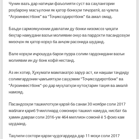
Чунин вазъ дар натиҷаи фаъолияти суст ва саҳлангории
роҳбарону масъулони як қатор бонкҳои тиҷоратӣ, аз ҷумла
“Агроинвестбонк” ва “Тоҷиксодиротбонк” ба амал омад.
Баъди сармоякунонии давлатии ду бонки низомсоз ҷиҳати
беҳтар намудани вазъи молиявии онҳо ва пардохти пасандозҳои
мизоҷон як қатор корҳо ба анҷом расонида шуданд.
Вале корҳои иҷрошуда барои пурра солим гардонидани вазъи
молиявии ин ду бонк кофӣ нестанд.
Аз ин хотир, Ҳукумати мамлакатро зарур аст, ки нақшаи таҷдиду
солимгардонии ҷамъиятҳои саҳҳомии “Тоҷиксодиротбонк” ва
“Агроинвестбонк”-ро дар муҳлатҳои кутоҳтарин таҳия ва амалӣ
намояд.
Пасандозҳои ташкилотҳои қарзӣ ба санаи 30 ноябри соли 2017
маблағи қариб 9 миллиард сомониро ташкил намуда, нисбат ба
ҳамин давраи соли 2016-ум 464 миллион сомонӣ ё 5 фоиз кам
шудаанд.
Таҳлили сохтори қарзи ҷудогардида дар 11 моҳи соли 2017