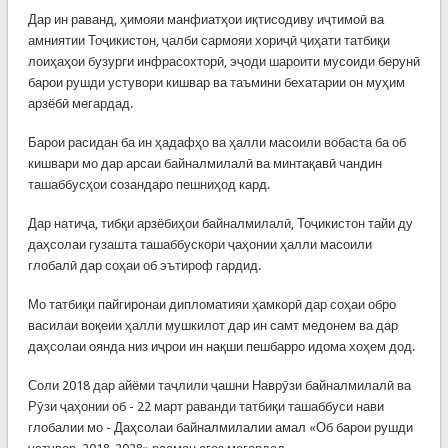
Дар ин раванд, ҳимояи манфиатҳои иқтисодиву иҷтимоӣ ва
амниятии Тоҷикистон, ҷалби сармояи хориҷӣ ҷиҳати татбиқи
лоиҳаҳои бузурги инфрасохторӣ, эҷоди шароити мусоиди берунӣ
барои рушди устувори кишвар ва таъмини бехатарии он муҳим
арзёбӣ мегардад.
Барои расидан ба ин ҳадафҳо ва ҳалли масоили вобаста ба об
кишвари мо дар арсаи байналмилалӣ ва минтақавӣ чандин
ташаббусҳои созандаро пешниҳод кард.
Дар натиҷа, тибқи арзёбиҳои байналмилалӣ, Тоҷикистон тайи ду
даҳсолаи гузашта ташаббускори ҷаҳонии ҳалли масоили
глобалӣ дар соҳаи об эътироф гардид.
Мо татбиқи пайгиронаи дипломатияи ҳамкорӣ дар соҳаи обро
василаи воқеии ҳалли мушкилот дар ин самт медонем ва дар
даҳсолаи оянда низ иҷрои ин нақши пешбарро идома хоҳем дод.
Соли 2018 дар айёми таҷлили ҷашни Наврӯзи байналмилалӣ ва
Рӯзи ҷаҳонии об - 22 март раванди татбиқи ташаббуси нави
глобалии мо - Даҳсолаи байналмилалии амал «Об барои рушди