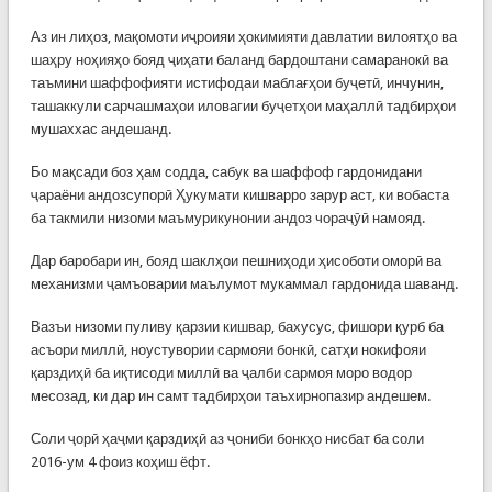
Аз ин лиҳоз, мақомоти иҷроияи ҳокимияти давлатии вилоятҳо ва
шаҳру ноҳияҳо бояд ҷиҳати баланд бардоштани самаранокӣ ва
таъмини шаффофияти истифодаи маблағҳои буҷетӣ, инчунин,
ташаккули сарчашмаҳои иловагии буҷетҳои маҳаллӣ тадбирҳои
мушаххас андешанд.
Бо мақсади боз ҳам содда, сабук ва шаффоф гардонидани
ҷараёни андозсупорӣ Ҳукумати кишварро зарур аст, ки вобаста
ба такмили низоми маъмурикунонии андоз чораҷӯӣ намояд.
Дар баробари ин, бояд шаклҳои пешниҳоди ҳисоботи оморӣ ва
механизми ҷамъоварии маълумот мукаммал гардонида шаванд.
Вазъи низоми пуливу қарзии кишвар, бахусус, фишори қурб ба
асъори миллӣ, ноустувории сармояи бонкӣ, сатҳи нокифояи
қарздиҳӣ ба иқтисоди миллӣ ва ҷалби сармоя моро водор
месозад, ки дар ин самт тадбирҳои таъхирнопазир андешем.
Соли ҷорӣ ҳаҷми қарздиҳӣ аз ҷониби бонкҳо нисбат ба соли
2016-ум 4 фоиз коҳиш ёфт.