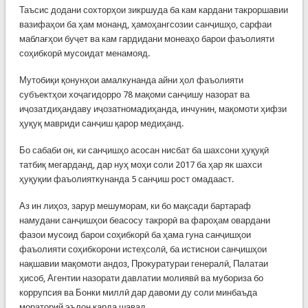
Таъсис додани сохторҳои зикршуда ба кам кардани такроршавии
вазифаҳои ба ҳам монанд, ҳамоҳангсозии санҷишҳо, сарфаи
маблағҳои буҷет ва кам гардидани монеаҳо барои фаъолияти
соҳибкорӣ мусоидат менамояд.
Мутобиқи қонунҳои амалкунанда айни ҳол фаъолияти
субъектҳои хоҷагидорро 78 мақоми санҷишу назорат ва
иҷозатдиҳандаву иҷозатномадиҳанда, инчунин, мақомоти ҳифзи
ҳуқуқ мавриди санҷиш қарор медиҳанд.
Бо сабаби он, ки санҷишҳо асосан нисбат ба шахсони ҳуқуқӣ
татбиқ мегарданд, дар нуҳ моҳи соли 2017 ба ҳар як шахси
ҳуқуқии фаъолияткунанда 5 санҷиш рост омадааст.
Аз ин лиҳоз, зарур мешуморам, ки бо мақсади бартараф
намудани санҷишҳои беасосу такрорӣ ва фароҳам овардани
фазои мусоид барои соҳибкорӣ ба ҳама гуна санҷишҳои
фаъолияти соҳибкорони истеҳсолӣ, ба истиснои санҷишҳои
нақшавии мақомоти андоз, Прокуратураи генералӣ, Палатаи
ҳисоб, Агентии назорати давлатии молиявӣ ва мубориза бо
коррупсия ва Бонки миллӣ дар давоми ду соли минбаъда
мораторий эълон карда шавад.