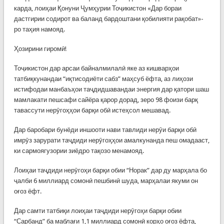
карда, лоиҳаи Қонуни Ҷумҳурии Тоҷикистон «Дар бораи
дастгирии содирот ва баланд бардоштани қобилияти рақобат»-
ро таҳия намояд.
Ҳозирини гиромӣ!
Тоҷикистон дар арсаи байналмилалӣ яке аз кишварҳои
татбиқкунандаи “иқтисодиёти сабз” маҳсуб ёфта, аз лиҳози
истифодаи манбаъҳои таҷдидшавандаи энергия дар қатори шаш
мамлакати пешсафи сайёра қарор дорад, зеро 98 фоизи барқ
тавассути нерӯгоҳҳои барқи обӣ истеҳсол мешавад.
Дар баробари бунёди иншооти нави тавлиди нерӯи барқи обӣ
имрӯз зарурати таҷдиди нерӯгоҳҳои амалкунанда пеш омадааст,
ки сармоягузории зиёдро тақозо менамояд.
Лоиҳаи таҷдиди нерӯгоҳи барқи обии “Норак” дар ду марҳала бо
ҷалби 6 миллиард сомонӣ пешбинӣ шуда, марҳалаи якуми он
оғоз ёфт.
Дар самти татбиқи лоиҳаи таҷдиди нерӯгоҳи барқи обии
“Сарбанд” ба маблағи 1,1 миллиард сомонӣ корҳо оғоз ёфта,