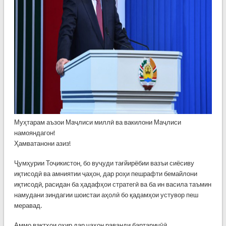
Муҳтарам аъзои Маҷлиси миллӣ ва вакилони Маҷлиси
намояндагон!
Ҳамватанони азиз!
Ҷумҳурии Тоҷикистон, бо вуҷуди тағйирёбии вазъи сиёсиву
иқтисодӣ ва амниятии ҷаҳон, дар роҳи пешрафти бемайлони
иқтисодӣ, расидан ба ҳадафҳои стратегӣ ва ба ин васила таъмин
намудани зиндагии шоистаи аҳолӣ бо қадамҳои устувор пеш
меравад.
Аммо вақтҳои охир дар ҷаҳон раванди бартариҷӯӣ,