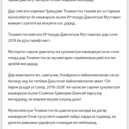
Дар сиёсати хориҷии Ҷумҳурии Тоҷикистон таҳким ва густариши
муносибатҳо бо кишварҳои аъзои Иттиҳоди Давлатҳои Мустақил
мавқеи стратегӣ ва моҳияти хос дорад.
Тоҷикистон раёсати Иттиҳоди Давлатҳои Мустақилро дар соли
2018 ба дӯш гирифтааст.
Мулоқоти сарони давлатҳо ва ҳукуматҳои кишварҳои аъзо соли
оянда дар Тоҷикистон аз муҳимтарин чорабиниҳои раёсати мо
арзёбӣ мегардад.
Дар мамлакати мо, ҳамчунин, Конфронси байналмилалии сатҳи
баланд оид ба татбиқи Даҳсолаи байналмилалии амал “Об
барои рушди устувор, 2018-2028” ва ҷаласаи сарони ҳукуматҳои
кишварҳои аъзои Созмони Ҳамкории Шанхай баргузор
мегарданд, ки мақоми муҳим хоҳанд дошт.
Муносибатҳои Тоҷикистон бо давлатҳои калидӣ ва дигар
кишварҳои Осиё хусусияти шарикӣ пайдо карда истодаанд, ки
далели равшани ҳадафҳои созандаи мо мебошанд.