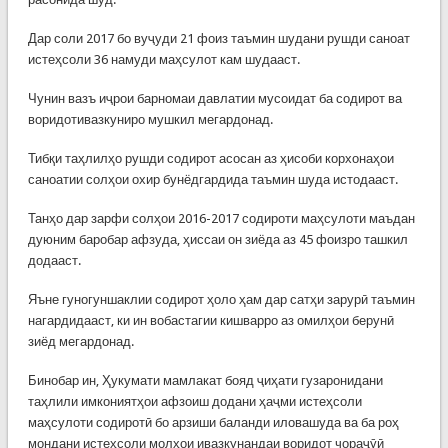
Дар соли 2017 бо вуҷуди 21 фоиз таъмин шудани рушди саноат
истеҳсоли 36 намуди маҳсулот кам шудааст.
Чунин вазъ иҷрои барномаи давлатии мусоидат ба содирот ва
воридотивазкуниро мушкил мегардонад.
Тибқи таҳлилҳо рушди содирот асосан аз ҳисоби корхонаҳои
саноатии солҳои охир бунёдгардида таъмин шуда истодааст.
Танҳо дар зарфи солҳои 2016-2017 содироти маҳсулоти маъдан
дуюним баробар афзуда, ҳиссаи он зиёда аз 45 фоизро ташкил
додааст.
Яъне гуногуншаклии содирот ҳоло ҳам дар сатҳи зарурӣ таъмин
нагардидааст, ки ин вобастагии кишварро аз омилҳои берунӣ
зиёд мегардонад.
Бинобар ин, Ҳукумати мамлакат бояд ҷиҳати гузаронидани
таҳлили имкониятҳои афзоиш додани ҳаҷми истеҳсоли
маҳсулоти содиротӣ бо арзиши баланди иловашуда ва ба роҳ
мондани истеҳсоли молҳои ивазкунандаи воридот чораҷӯӣ