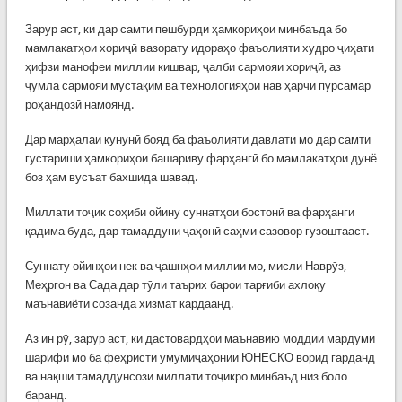
Зарур аст, ки дар самти пешбурди ҳамкориҳои минбаъда бо
мамлакатҳои хориҷӣ вазорату идораҳо фаъолияти худро ҷиҳати
ҳифзи манофеи миллии кишвар, ҷалби сармояи хориҷӣ, аз
ҷумла сармояи мустақим ва технологияҳои нав ҳарчи пурсамар
роҳандозӣ намоянд.
Дар марҳалаи кунунӣ бояд ба фаъолияти давлати мо дар самти
густариши ҳамкориҳои башариву фарҳангӣ бо мамлакатҳои дунё
боз ҳам вусъат бахшида шавад.
Миллати тоҷик соҳиби ойину суннатҳои бостонӣ ва фарҳанги
қадима буда, дар тамаддуни ҷаҳонӣ саҳми сазовор гузоштааст.
Суннату ойинҳои нек ва ҷашнҳои миллии мо, мисли Наврӯз,
Меҳргон ва Сада дар тӯли таърих барои тарғиби ахлоқу
маънавиёти созанда хизмат кардаанд.
Аз ин рӯ, зарур аст, ки дастовардҳои маънавию моддии мардуми
шарифи мо ба феҳристи умумиҷаҳонии ЮНЕСКО ворид гарданд
ва нақши тамаддунсози миллати тоҷикро минбаъд низ боло
баранд.