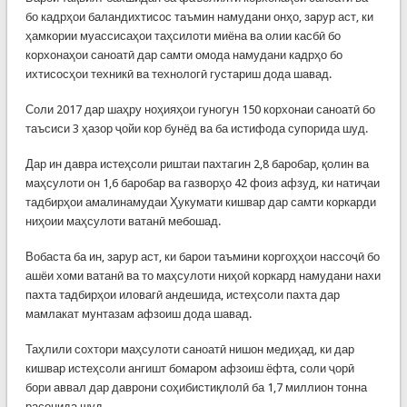
бо кадрҳои баландихтисос таъмин намудани онҳо, зарур аст, ки
ҳамкории муассисаҳои таҳсилоти миёна ва олии касбӣ бо
корхонаҳои саноатӣ дар самти омода намудани кадрҳо бо
ихтисосҳои техникӣ ва технологӣ густариш дода шавад.
Соли 2017 дар шаҳру ноҳияҳои гуногун 150 корхонаи саноатӣ бо
таъсиси 3 ҳазор ҷойи кор бунёд ва ба истифода супорида шуд.
Дар ин давра истеҳсоли риштаи пахтагин 2,8 баробар, қолин ва
маҳсулоти он 1,6 баробар ва газворҳо 42 фоиз афзуд, ки натиҷаи
тадбирҳои амалинамудаи Ҳукумати кишвар дар самти коркарди
ниҳоии маҳсулоти ватанӣ мебошад.
Вобаста ба ин, зарур аст, ки барои таъмини коргоҳҳои нассоҷӣ бо
ашёи хоми ватанӣ ва то маҳсулоти ниҳоӣ коркард намудани нахи
пахта тадбирҳои иловагӣ андешида, истеҳсоли пахта дар
мамлакат мунтазам афзоиш дода шавад.
Таҳлили сохтори маҳсулоти саноатӣ нишон медиҳад, ки дар
кишвар истеҳсоли ангишт бомаром афзоиш ёфта, соли ҷорӣ
бори аввал дар даврони соҳибистиқлолӣ ба 1,7 миллион тонна
расонида шуд.