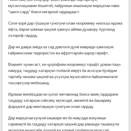
мусаллаҳшавии бошитоб, пайдоиши нишонаҳои марҳалаи нави
“ҷанги сард” боиси нигаронӣ гардидааст.
Соли ҷорӣ дар гӯшаҳои гуногуни олам нооромиву низоъҳо идома
ёфта, барои ҷомеаи ҷаҳонӣ ҳамчун айёми душвору пуртазод
эътироф гардид.
Дар ин давра зиёда аз сад давлати дунё мавриди ҳамлаҳои
ғайриинсонии террористон ва ифротгароён қарор гирифт.
Воқеият чунин аст, ки ҷуғрофияи нооромиҳо торафт доман паҳн
намуда, таҳдиду хатарҳои глобалӣ имрӯз ба асосҳои бунёдии
тартибу низоми ҷаҳонӣ ва усулҳои муносиботи байналмилалӣ
таъсиргузор мебошанд.
Идомаи минбаъдаи ин ҳолат метавонад боиси амиқ гардидани
таҳдиду хатарҳои сиёсиву иқтисодӣ, амниятӣ ва башариву
фарҳангӣ дар минтақаҳои гуногуни олам гардад.
Дар марҳалаи кунунӣ кишвари мо бо мақсади вокуниши
саривақтӣ ба таҳдиду хатарҳои ҷаҳонӣ дар раванди ташаккули
иқтидори муносиби дохилӣ ва хориҷӣ тадбирҳои муассир