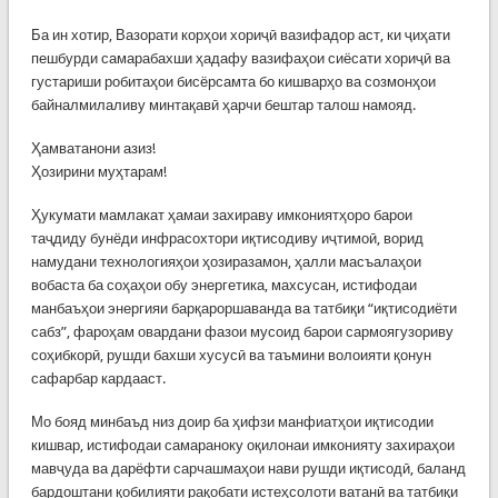
Ба ин хотир, Вазорати корҳои хориҷӣ вазифадор аст, ки ҷиҳати
пешбурди самарабахши ҳадафу вазифаҳои сиёсати хориҷӣ ва
густариши робитаҳои бисёрсамта бо кишварҳо ва созмонҳои
байналмилаливу минтақавӣ ҳарчи бештар талош намояд.
Ҳамватанони азиз!
Ҳозирини муҳтарам!
Ҳукумати мамлакат ҳамаи захираву имкониятҳоро барои
таҷдиду бунёди инфрасохтори иқтисодиву иҷтимоӣ, ворид
намудани технологияҳои ҳозиразамон, ҳалли масъалаҳои
вобаста ба соҳаҳои обу энергетика, махсусан, истифодаи
манбаъҳои энергияи барқароршаванда ва татбиқи “иқтисодиёти
сабз”, фароҳам овардани фазои мусоид барои сармоягузориву
соҳибкорӣ, рушди бахши хусусӣ ва таъмини волоияти қонун
сафарбар кардааст.
Мо бояд минбаъд низ доир ба ҳифзи манфиатҳои иқтисодии
кишвар, истифодаи самараноку оқилонаи имконияту захираҳои
мавҷуда ва дарёфти сарчашмаҳои нави рушди иқтисодӣ, баланд
бардоштани қобилияти рақобати истеҳсолоти ватанӣ ва татбиқи