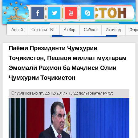
Асосӣ
Сохтори ТВТ
Ахбор
Сиёсат
Иқтисод
Фар
Паёми Президенти Ҷумҳурии
Тоҷикистон, Пешвои миллат муҳтарам
Эмомалӣ Раҳмон ба Маҷлиси Олии
Ҷумҳурии Тоҷикистон
Опубликовано пт, 22/12/2017 - 13:22 пользователем
tvt