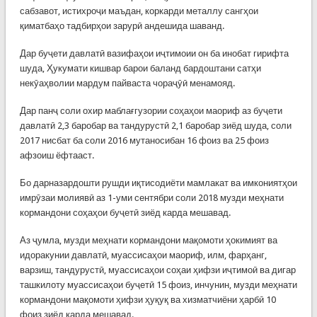
сабзавот, истихроҷи маъдан, коркарди металлу сангҳои
қиматбаҳо тадбирҳои зарурӣ андешида шаванд.
Дар буҷети давлатӣ вазифаҳои иҷтимоии он ба инобат гирифта
шуда, Ҳукумати кишвар барои баланд бардоштани сатҳи
некӯаҳволии мардум пайваста чораҷӯӣ менамояд.
Дар панҷ соли охир маблағгузории соҳаҳои маориф аз буҷети
давлатӣ 2,3 баробар ва тандурустӣ 2,1 баробар зиёд шуда, соли
2017 нисбат ба соли 2016 мутаносибан 16 фоиз ва 25 фоиз
афзоиш ёфтааст.
Бо дарназардошти рушди иқтисодиёти мамлакат ва имкониятҳои
имрӯзаи молиявӣ аз 1-уми сентябри соли 2018 музди меҳнати
кормандони соҳаҳои буҷетӣ зиёд карда мешавад.
Аз ҷумла, музди меҳнати кормандони мақомоти ҳокимият ва
идоракунии давлатӣ, муассисаҳои маориф, илм, фарҳанг,
варзиш, тандурустӣ, муассисаҳои соҳаи ҳифзи иҷтимоӣ ва дигар
ташкилоту муассисаҳои буҷетӣ 15 фоиз, инчунин, музди меҳнати
кормандони мақомоти ҳифзи ҳуқуқ ва хизматчиёни ҳарбӣ 10
фоиз зиёд карда мешавад.