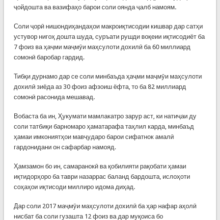
ҷойдошта ва вазифаҳо барои соли оянда ҷалб намоям.
Соли ҷорӣ нишондиҳандаҳои макроиқтисодии кишвар дар сатҳи
устувор нигоҳ дошта шуда, суръати рушди воқеии иқтисодиёт ба
7 фоиз ва ҳаҷми маҷмӯи маҳсулоти дохилӣ ба 60 миллиард
сомонӣ баробар гардид.
Тибқи дурнамо дар се соли минбаъда ҳаҷми маҷмӯи маҳсулоти
дохилӣ зиёда аз 30 фоиз афзоиш ёфта, то ба 82 миллиард
сомонӣ расонида мешавад.
Вобаста ба ин, Ҳукумати мамлакатро зарур аст, ки натиҷаи ду
соли татбиқи барномаро ҳаматарафа таҳлил карда, минбаъд
ҳамаи имкониятҳои мавҷударо барои сифатнок амалӣ
гардонидани он сафарбар намояд.
Ҳамзамон бо ин, самаранокӣ ва қобилияти рақобати ҳамаи
иқтидорҳоро ба таври назаррас баланд бардошта, ислоҳоти
соҳаҳои иқтисоди миллиро идома диҳад.
Дар соли 2017 маҷмӯи маҳсулоти дохилӣ ба ҳар нафар аҳолӣ
нисбат ба соли гузашта 12 фоиз ва дар муқоиса бо