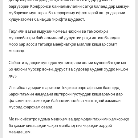
баргузории Конфронси байналмилалии сатҳи баланд дар мавзӯи
муборизаи муштарак бо терроризму ифротгароӣ ва тундгароии
хушунатомез ба нақша гирифта шудааст.
Таҳлили вазъи имрӯзаи ҷомеаи ҷаҳонӣ ва тамоюлҳои
муносибатҳои байналмилалӣ дурустии роҳи интихобкардаи
моро бар асоси татбиқи манфиатҳои миллии кишвар собит
месозад.
Сиёсати «дарҳои кушода» чун меҳвари аслии муносибатҳои мо
бо ҷаҳони муосир воқеӣ, дуруст ва судовар будани худро нишон
дод.
Ин сиёсат доираи шарикони Тоҷикистонро афзоиш бахшида,
барои таъмин намудани иштироки густурдаи кишварамон дар
фаъолияти созмонҳои байналмилалӣ ва минтақавӣ заминаи
мусоид фароҳам овард.
Мо ин сиёсатро идома медиҳем ва дар ҷодаи таҳкими ҳамкориҳо
бо ҳамаи кишварҳои ҷаҳон минбаъд низ чораҳои зарурӣ
меандешем.