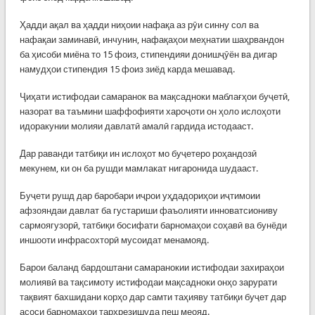
Ҳадди ақал ва ҳадди ниҳоии нафақа аз рӯи синну сол ва
нафақаи заминавӣ, инчунин, нафақаҳои меҳнатии шаҳрвандон
ба ҳисоби миёна то 15 фоиз, стипендияи донишҷӯён ва дигар
намудҳои стипендия 15 фоиз зиёд карда мешавад.
Ҷиҳати истифодаи самаранок ва мақсадноки маблағҳои буҷетӣ,
назорат ва таъмини шаффофияти хароҷоти он ҳоло ислоҳоти
идоракунии молияи давлатӣ амалӣ гардида истодааст.
Дар раванди татбиқи ин ислоҳот мо буҷетеро роҳандозӣ
мекунем, ки он ба рушди мамлакат нигаронида шудааст.
Буҷети рушд дар баробари иҷрои уҳдадориҳои иҷтимоии
афзояндаи давлат ба густариши фаъолияти инноватсиониву
сармоягузорӣ, татбиқи босифати барномаҳои соҳавӣ ва бунёди
иншооти инфрасохторӣ мусоидат менамояд.
Барои баланд бардоштани самаранокии истифодаи захираҳои
молиявӣ ва тақсимоту истифодаи мақсадноки онҳо зарурати
тақвият бахшидани корҳо дар самти таҳияву татбиқи буҷет дар
асоси барномаҳои тарҳрезишуда пеш меояд.