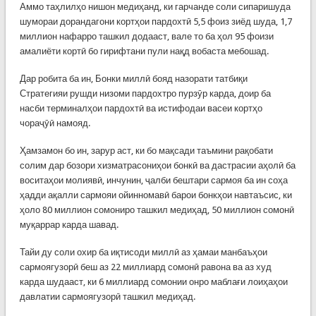
Аммо таҳлилҳо нишон медиҳанд, ки гарчанде соли сипаришуда
шумораи дорандагони кортҳои пардохтӣ 5,5 фоиз зиёд шуда, 1,7
миллион нафарро ташкил додааст, вале то ба ҳол 95 фоизи
амалиёти кортӣ бо гирифтани пули нақд вобаста мебошад.
Дар робита ба ин, Бонки миллӣ бояд назорати татбиқи
Стратегияи рушди низоми пардохтро пурзӯр карда, доир ба
насби терминалҳои пардохтӣ ва истифодаи васеи кортҳо
чораҷӯӣ намояд.
Ҳамзамон бо ин, зарур аст, ки бо мақсади таъмини рақобати
солим дар бозори хизматрасониҳои бонкӣ ва дастрасии аҳолӣ ба
воситаҳои молиявӣ, инчунин, ҷалби бештари сармоя ба ин соҳа
ҳадди ақалли сармояи ойинномавӣ барои бонкҳои навтаъсис, ки
ҳоло 80 миллион сомониро ташкил медиҳад, 50 миллион сомонӣ
муқаррар карда шавад.
Тайи ду соли охир ба иқтисоди миллӣ аз ҳамаи манбаъҳои
сармоягузорӣ беш аз 22 миллиард сомонӣ равона ва аз худ
карда шудааст, ки 6 миллиард сомонии онро маблағи лоиҳаҳои
давлатии сармоягузорӣ ташкил медиҳад.