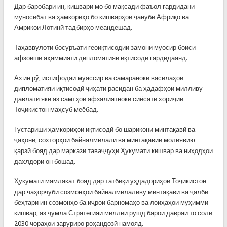
Дар баробари ин, кишвари мо бо мақсади фаъол гардидани
муносибат ва ҳамкориҳо бо кишварҳои ҷануби Африқо ва
Амрикои Лотинӣ тадбирҳо меандешад.
Таҳаввулоти босуръати геоиқтисодии замони муосир боиси
афзоиши аҳаммияти дипломатияи иқтисодӣ гардидаанд.
Аз ин рӯ, истифодаи муассир ва самараноки василаҳои
дипломатияи иқтисодӣ ҷиҳати расидан ба ҳадафҳои милливу
давлатӣ яке аз самтҳои афзалиятноки сиёсати хориҷии
Тоҷикистон маҳсуб меёбад.
Густариши ҳамкориҳои иқтисодӣ бо шарикони минтақавӣ ва
ҷаҳонӣ, сохторҳои байналмилалӣ ва минтақавии молиявию
қарзӣ бояд дар маркази таваҷҷуҳи Ҳукумати кишвар ва ниҳодҳои
дахлдори он бошад.
Ҳукумати мамлакат бояд дар татбиқи уҳдадориҳои Тоҷикистон
дар чаҳорчӯби созмонҳои байналмилаливу минтақавӣ ва ҷалби
беҳтари ин созмонҳо ба иҷрои барномаҳо ва лоиҳаҳои муҳимми
кишвар, аз ҷумла Стратегияи миллии рушд барои давраи то соли
2030 чораҳои заруриро роҳандозӣ намояд.