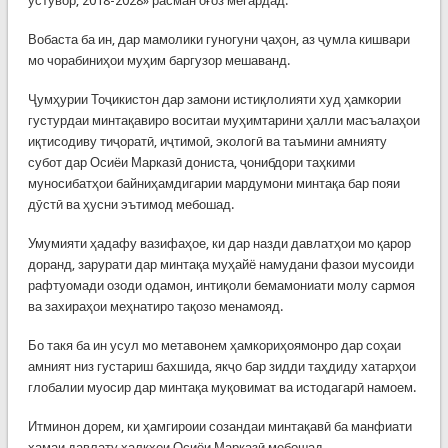
устувор, 2018-2028» расман оғоз мегардад.
Вобаста ба ин, дар мамолики гуногуни ҷаҳон, аз ҷумла кишвари
мо чорабиниҳои муҳим баргузор мешаванд.
Ҷумҳурии Тоҷикистон дар замони истиқлолияти худ ҳамкории
густурдаи минтақавиро воситаи муҳимтарини ҳалли масъалаҳои
иқтисодиву тиҷоратӣ, иҷтимоӣ, экологӣ ва таъмини амнияту
субот дар Осиёи Марказӣ дониста, ҷонибдори таҳкими
муносибатҳои байниҳамдигарии мардумони минтақа бар пояи
дӯстӣ ва ҳусни эътимод мебошад.
Умумияти ҳадафу вазифаҳое, ки дар назди давлатҳои мо қарор
доранд, зарурати дар минтақа муҳайё намудани фазои мусоиди
рафтуомади озоди одамон, интиқоли бемамониати молу сармоя
ва захираҳои меҳнатиро тақозо менамояд.
Бо такя ба ин усул мо метавонем ҳамкориҳоямонро дар соҳаи
амният низ густариш бахшида, якҷо бар зидди таҳдиду хатарҳои
глобалии муосир дар минтақа муқовимат ва истодагарӣ намоем.
Итминон дорем, ки ҳамгироии созандаи минтақавӣ ба манфиати
ҳамаи давлату халқҳои Осиёи Марказӣ мебошад.