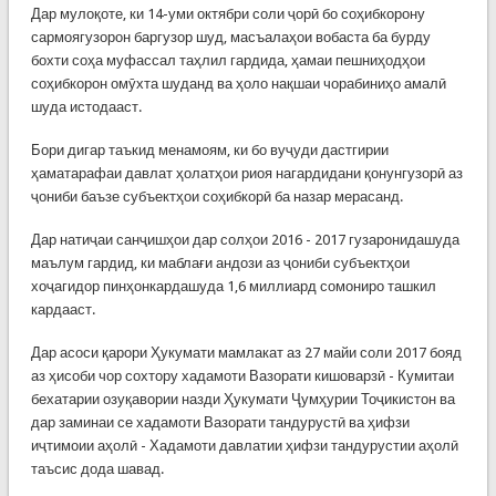
Дар мулоқоте, ки 14-уми октябри соли ҷорӣ бо соҳибкорону
сармоягузорон баргузор шуд, масъалаҳои вобаста ба бурду
бохти соҳа муфассал таҳлил гардида, ҳамаи пешниҳодҳои
соҳибкорон омӯхта шуданд ва ҳоло нақшаи чорабиниҳо амалӣ
шуда истодааст.
Бори дигар таъкид менамоям, ки бо вуҷуди дастгирии
ҳаматарафаи давлат ҳолатҳои риоя нагардидани қонунгузорӣ аз
ҷониби баъзе субъектҳои соҳибкорӣ ба назар мерасанд.
Дар натиҷаи санҷишҳои дар солҳои 2016 - 2017 гузаронидашуда
маълум гардид, ки маблағи андози аз ҷониби субъектҳои
хоҷагидор пинҳонкардашуда 1,6 миллиард сомониро ташкил
кардааст.
Дар асоси қарори Ҳукумати мамлакат аз 27 майи соли 2017 бояд
аз ҳисоби чор сохтору хадамоти Вазорати кишоварзӣ - Кумитаи
бехатарии озуқавории назди Ҳукумати Ҷумҳурии Тоҷикистон ва
дар заминаи се хадамоти Вазорати тандурустӣ ва ҳифзи
иҷтимоии аҳолӣ - Хадамоти давлатии ҳифзи тандурустии аҳолӣ
таъсис дода шавад.