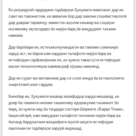
Бо роҳандозӣ гардидани тадбирҳои Ҳукумати мамлакат дар ин
самт мо тавонистем, ки аввалин бор дар замони соҳибистиқлолӣ
дар давраи тирамоҳу зимистон аҳолии кишвар ва соҳаҳои
иҷтимоиву иқтисодиро бо нерӯи барқ бе маҳдудият таъмин
намоем.
Дар баробари ин, истеъмолкунандагон ва тамоми сокинонро
зарур аст, ки барои кам кардани талафоти нерӯи барқ ва
истифодаи сарфакоронаи он, аз ҷумла тавассути истифодаи
васеи технологияҳои каммасраф кӯшиш намоянд.
Дар ин сурат мо метавонем дар се соли оянда ба истиқлолияти
энергетикӣ ноил гардем.
Бинобар ин, Ҳукумати кишвар вазифадор карда мешавад, ки
доир ба такмили низоми ташкиливу идоракунии таъминот бо
барқ, аз ҷумла оид ба таҷдиди сохтори Ширкати «Барқи Тоҷик»,
баҳисобгирӣ, кам намудани талафоти техникии нерӯи барқ ва
баланд бардоштани маърифати аҳолӣ ҷиҳати истифодаи
оқилонаи он тадбирҳои зарурӣ андешад.