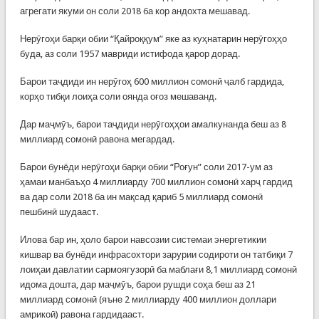
агрегати якуми он соли 2018 ба кор андохта мешавад.
Нерӯгоҳи барқи обии “Қайроққум” яке аз куҳнатарин нерӯгоҳҳо
буда, аз соли 1957 мавриди истифода қарор дорад.
Барои таҷдиди ин нерӯгоҳ 600 миллион сомонӣ ҷалб гардида,
корҳо тибқи лоиҳа соли оянда оғоз мешаванд.
Дар маҷмӯъ, барои таҷдиди нерӯгоҳҳои амалкунанда беш аз 8
миллиард сомонӣ равона мегардад.
Барои бунёди нерӯгоҳи барқи обии “Роғун” соли 2017-ум аз
ҳамаи манбаъҳо 4 миллиарду 700 миллион сомонӣ харҷ гардид
ва дар соли 2018 ба ин мақсад қариб 5 миллиард сомонӣ
пешбинӣ шудааст.
Илова бар ин, ҳоло барои навсозии системаи энергетикии
кишвар ва бунёди инфрасохтори зарурии содироти он татбиқи 7
лоиҳаи давлатии сармоягузорӣ ба маблағи 8,1 миллиард сомонӣ
идома дошта, дар маҷмӯъ, барои рушди соҳа беш аз 21
миллиард сомонӣ (яъне 2 миллиарду 400 миллион доллари
амрикоӣ) равона гардидааст.