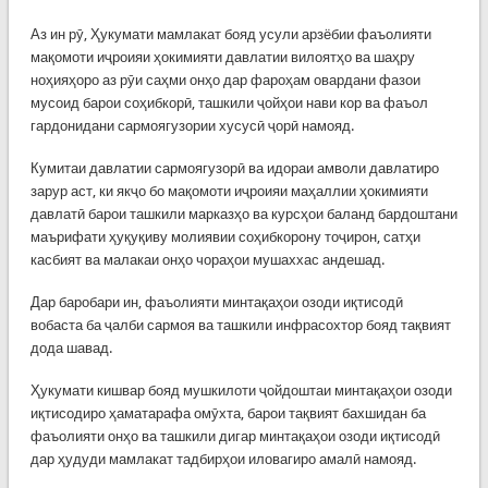
Аз ин рӯ, Ҳукумати мамлакат бояд усули арзёбии фаъолияти
мақомоти иҷроияи ҳокимияти давлатии вилоятҳо ва шаҳру
ноҳияҳоро аз рӯи саҳми онҳо дар фароҳам овардани фазои
мусоид барои соҳибкорӣ, ташкили ҷойҳои нави кор ва фаъол
гардонидани сармоягузории хусусӣ ҷорӣ намояд.
Кумитаи давлатии сармоягузорӣ ва идораи амволи давлатиро
зарур аст, ки якҷо бо мақомоти иҷроияи маҳаллии ҳокимияти
давлатӣ барои ташкили марказҳо ва курсҳои баланд бардоштани
маърифати ҳуқуқиву молиявии соҳибкорону тоҷирон, сатҳи
касбият ва малакаи онҳо чораҳои мушаххас андешад.
Дар баробари ин, фаъолияти минтақаҳои озоди иқтисодӣ
вобаста ба ҷалби сармоя ва ташкили инфрасохтор бояд тақвият
дода шавад.
Ҳукумати кишвар бояд мушкилоти ҷойдоштаи минтақаҳои озоди
иқтисодиро ҳаматарафа омӯхта, барои тақвият бахшидан ба
фаъолияти онҳо ва ташкили дигар минтақаҳои озоди иқтисодӣ
дар ҳудуди мамлакат тадбирҳои иловагиро амалӣ намояд.