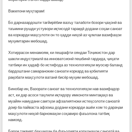
Вакилони муҳтарам!
Бо дарназардошти тағйирёбии вазъу талаботи бозори ҷаҳонӣ ва
таъмини рушди устувори иқтисодӣ тараққӣ додани соҳаи саноат
ва коркарди маҳсулоти он то ҳадди ниҳоӣ аз ҷумлаи вазифаҳои
муҳимтарин мебошад.
Хотиррасон менамоям, ки пешрафти ояндаи Тоҷикистон дар
шакли индустриалӣ ва инноватсионӣ пешбинӣ гардида, ҷиҳати
татбиқи ин ҳадаф бо истифода аз технологияҳои муосир баланд
бардоштани самаранокии саноати коркард ва қобилияти
рақобати маҳсулоти ватанӣ бисёр муҳим мебошад.
Бинобар ин, Вазорати саноат ва технологияҳои нав вазифадор
аст, ки дар асоси таҳлили иқтидору имконоти минтақаҳо ва
муайян намудани самтҳои афзалиятноки истеҳсолоти саноатӣ
доир ба пайваста афзоиш додани коркарди ашёи хом то дараҷаи
маҳсулоти ниҳоӣ барномаҳои соҳавиро фаъолона татбиқ
намояд.
Барои тақвият бахшидан ба фаъолияти корхонаҳои саноатӣ ва