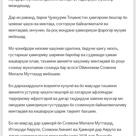
меандешад.
Дар ин раванд, барои Ҷумҳурии Тоҷикистон ҳамгироии бештар бо
ҷомеаи ҷаҳон ва минтақа, сохторҳои байналмилалӣ ва
минтақавӣ, инчунин, ба роҳ мондани ҳамкориҳои фарогир муҳим
мебошад.
Мо ҷонибдори низоми ҷаҳонии одилона, бидуни ҷангу низоъ,
густариши ҳамкориву шарикии баробар ва судманди ҳамаи
кишварҳои олам, таъмини амнияти ҷаҳониву минтақавӣ бо роҳи
созишу муколамаи созанда бар асоси Ойинномаи Созмони
Милали Муттаҳид мебошем.
Бо дарназардошти воқеияти кунунӣ ва бо мақсади таъмини
амнияти устувор ҷиҳати пешгирӣ аз хатарҳои афзояндаи
терроризму ифротгароӣ ва дигар таҳдидҳои замони муосир мо
омодаем ҳамкориҳои густурдаро бо созмонҳои байналмилаливу
минтақавӣ ва кишварҳои шарик тақвият бахшем.
Бо ин мақсад дар ҳамкорӣ бо Созмони Милали Муттаҳид,
Иттиҳоди Аврупо, Созмони Амният ва Ҳамкорӣ дар Аврупо ва
дигар шарикони рушд моҳи майи соли 2018 дар Душанбе