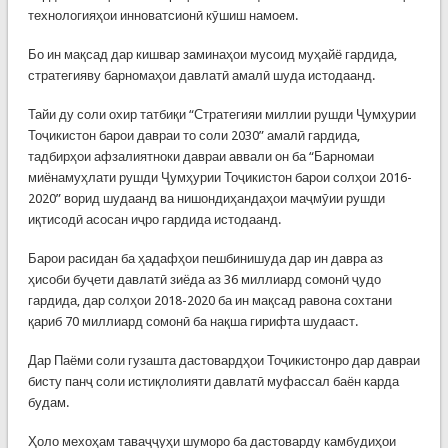
технологияҳои инноватсионӣ кӯшиш намоем.
Бо ин мақсад дар кишвар заминаҳои мусоид муҳайё гардида,
стратегияву барномаҳои давлатӣ амалӣ шуда истодаанд.
Тайи ду соли охир татбиқи “Стратегияи миллии рушди Ҷумҳурии
Тоҷикистон барои давраи то соли 2030” амалӣ гардида,
тадбирҳои афзалиятноки давраи аввали он ба “Барномаи
миёнамуҳлати рушди Ҷумҳурии Тоҷикистон барои солҳои 2016-
2020” ворид шудаанд ва нишондиҳандаҳои маҷмӯии рушди
иқтисодӣ асосан иҷро гардида истодаанд.
Барои расидан ба ҳадафҳои пешбинишуда дар ин давра аз
ҳисоби буҷети давлатӣ зиёда аз 36 миллиард сомонӣ ҷудо
гардида, дар солҳои 2018-2020 ба ин мақсад равона сохтани
қариб 70 миллиард сомонӣ ба нақша гирифта шудааст.
Дар Паёми соли гузашта дастовардҳои Тоҷикистонро дар давраи
бисту панҷ соли истиқлолияти давлатӣ муфассал баён карда
будам.
Ҳоло мехоҳам таваҷҷуҳи шуморо ба дастоварду камбудиҳои