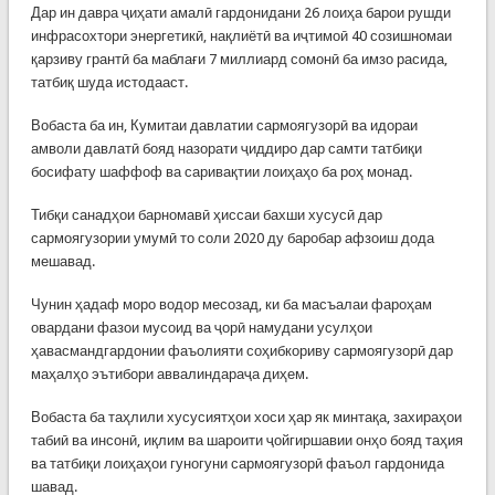
Дар ин давра ҷиҳати амалӣ гардонидани 26 лоиҳа барои рушди
инфрасохтори энергетикӣ, нақлиётӣ ва иҷтимоӣ 40 созишномаи
қарзиву грантӣ ба маблағи 7 миллиард сомонӣ ба имзо расида,
татбиқ шуда истодааст.
Вобаста ба ин, Кумитаи давлатии сармоягузорӣ ва идораи
амволи давлатӣ бояд назорати ҷиддиро дар самти татбиқи
босифату шаффоф ва саривақтии лоиҳаҳо ба роҳ монад.
Тибқи санадҳои барномавӣ ҳиссаи бахши хусусӣ дар
сармоягузории умумӣ то соли 2020 ду баробар афзоиш дода
мешавад.
Чунин ҳадаф моро водор месозад, ки ба масъалаи фароҳам
овардани фазои мусоид ва ҷорӣ намудани усулҳои
ҳавасмандгардонии фаъолияти соҳибкориву сармоягузорӣ дар
маҳалҳо эътибори аввалиндараҷа диҳем.
Вобаста ба таҳлили хусусиятҳои хоси ҳар як минтақа, захираҳои
табиӣ ва инсонӣ, иқлим ва шароити ҷойгиршавии онҳо бояд таҳия
ва татбиқи лоиҳаҳои гуногуни сармоягузорӣ фаъол гардонида
шавад.