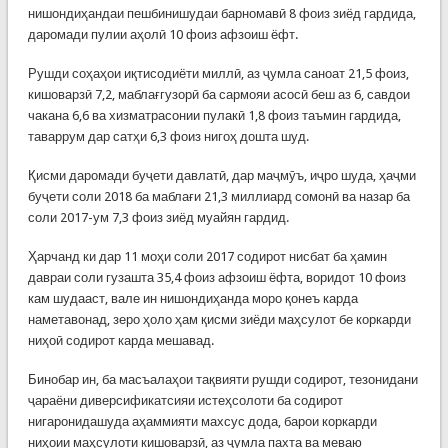
нишондиҳандаи пешбинишудаи барномавӣ 8 фоиз зиёд гардида,
даромади пулии аҳолӣ 10 фоиз афзоиш ёфт.
Рушди соҳаҳои иқтисодиёти миллӣ, аз ҷумла саноат 21,5 фоиз,
кишоварзӣ 7,2, маблағгузорӣ ба сармояи асосӣ беш аз 6, савдои
чакана 6,6 ва хизматрасонии пулакӣ 1,8 фоиз таъмин гардида,
таваррум дар сатҳи 6,3 фоиз нигоҳ дошта шуд.
Қисми даромади буҷети давлатӣ, дар маҷмӯъ, иҷро шуда, ҳаҷми
буҷети соли 2018 ба маблағи 21,3 миллиард сомонӣ ва назар ба
соли 2017-ум 7,3 фоиз зиёд муайян гардид.
Ҳарчанд ки дар 11 моҳи соли 2017 содирот нисбат ба ҳамин
давраи соли гузашта 35,4 фоиз афзоиш ёфта, воридот 10 фоиз
кам шудааст, вале ин нишондиҳанда моро қонеъ карда
наметавонад, зеро ҳоло ҳам қисми зиёди маҳсулот бе коркарди
ниҳоӣ содирот карда мешавад.
Бинобар ин, ба масъалаҳои тақвияти рушди содирот, тезонидани
ҷараёни диверсификатсияи истеҳсолоти ба содирот
нигаронидашуда аҳаммияти махсус дода, барои коркарди
ниҳоии маҳсулоти кишоварзӣ, аз ҷумла пахта ва меваю