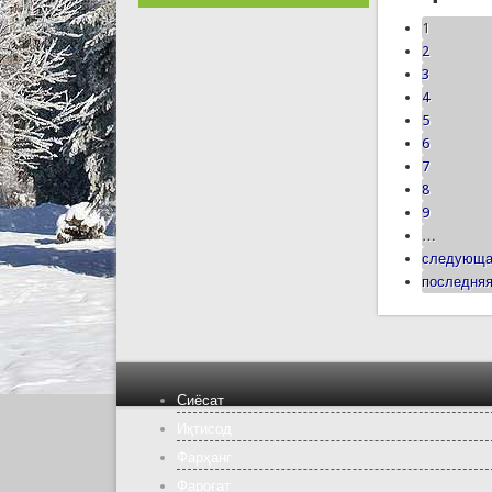
1
2
3
4
5
6
7
8
9
…
следующа
последняя
Сиёсат
Иқтисод
Фарҳанг
Фароғат