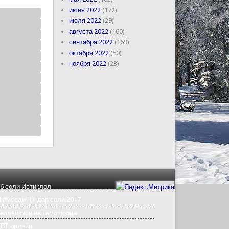
июня 2022
(172)
июля 2022
(29)
августа 2022
(160)
сентября 2022
(169)
октября 2022
(50)
ноября 2022
(23)
6 соли Истиқлол
қтисоди ҶТ дар соли 2017
елевизион ва тамошобин
ТВТ онлайн