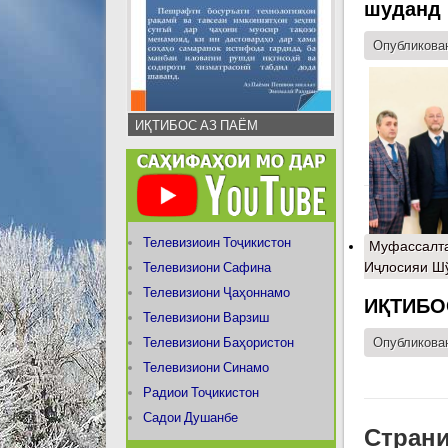
шуданд
Опубликован
ИҚТИБОС АЗ ПАЁМ
Телевизиоин Тоҷикистон
Муфассалт
Иҷлосияи Ш
Телевизиони Сафина
Телевизиони Ҷаҳоннамо
ИҚТИБО
Телевизиони Варзиш
Телевизиони Баҳористон
Опубликован
Телевизиони Синамо
Радиои Тоҷикистон
Садои Душанбе
Стран