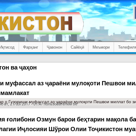
Иқтисод
Фарҳанг
Ҷавонон
Сайёҳӣ
Меъмори
Телефил
тон ва ҷаҳон
и муфассал аз ҷараёни мулоқоти Пешвои ми
 мамлакат
ар
о Гузориши муфассал аз ҷараёни мулоқоти Пешвои миллат бо з
о вт, 21/03/2017 - 01:47 пользователем
tvt
ия ғолибони Озмун барои беҳтарин мақола б
олагии Иҷлосияи Шўрои Олии Тоҷикистон му