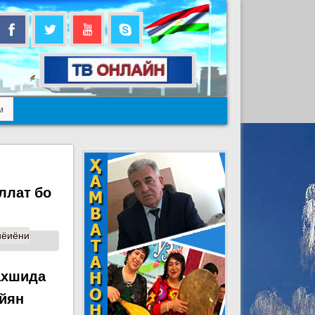
м
ллат бо
иёиёни
ахшида
айян