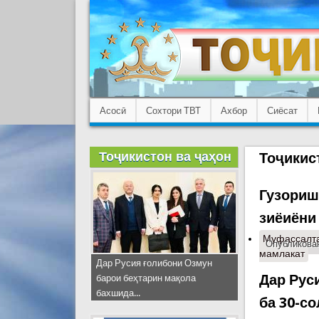
Асосӣ
Сохтори ТВТ
Ахбор
Сиёсат
Тоҷикистон ва ҷаҳон
Тоҷикис
Гузориш
зиёиёни
Муфассалт
Опубликован
мамлакат
Дар Русия ғолибони Озмун
Дар Рус
барои беҳтарин мақола
бахшида...
ба 30-с