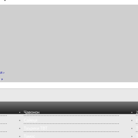
я ›
 »
Ҷавонон
2
Сайёҳӣ
И
Таърихи ТВТ
Т
Тамос