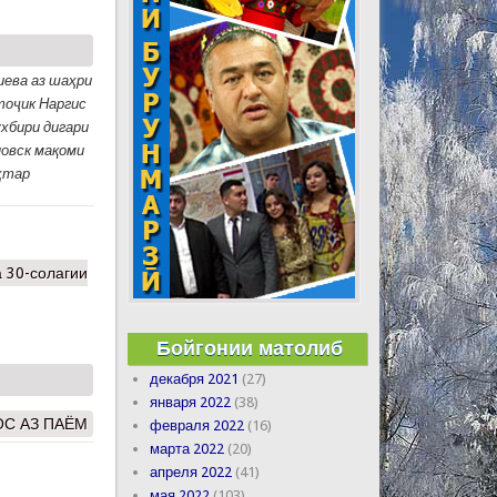
ева аз шаҳри
тоҷик Наргис
хбири дигари
новск мақоми
еҳтар
 30-солагии
Бойгонии матолиб
декабря 2021
(27)
января 2022
(38)
ОС АЗ ПАЁМ
февраля 2022
(16)
марта 2022
(20)
апреля 2022
(41)
мая 2022
(103)