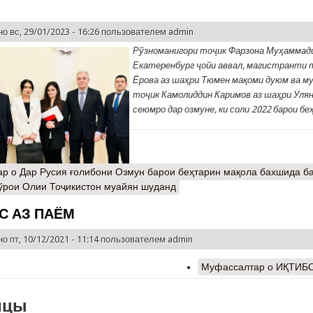
о вс, 29/01/2023 - 16:26 пользователем
admin
Рўзноманигори тоҷик Фарзона Муҳаммади
Екатеренбург ҷойи аввал, магистранти 
Ёрова аз шаҳри Тюмен мақоми дуюм ва му
тоҷик Камолиддин Каримов аз шаҳри Уля
сеюмро дар озмуне, ки соли 2022 барои б
ар
о Дар Русия ғолибони Озмун барои беҳтарин мақола бахшида ба
ўрои Олии Тоҷикистон муайян шуданд
С АЗ ПАЁМ
о пт, 10/12/2021 - 11:14 пользователем
admin
Муфассалтар
о ИҚТИБ
ицы