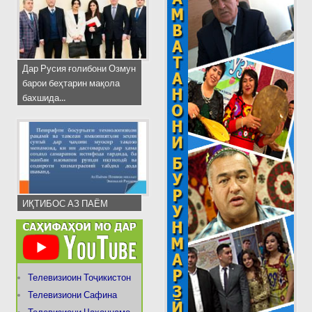
Дар Русия ғолибони Озмун
барои беҳтарин мақола
бахшида...
ИҚТИБОС АЗ ПАЁМ
Телевизиоин Тоҷикистон
Телевизиони Сафина