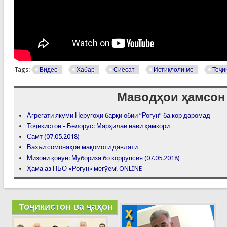
Tags:
Видео
Хабар
Сиёсат
Истиқлоли мо
Тоҷи
Маводҳои ҳамсон
Агрегати якуми Неругоҳи барқи обии “Роғун” ба кор даромад
Тоҷикистон - Белорус: Марҳилаи нави ҳамкорӣ
Самт (07.05.2018)
Вазъи сомонаҳои мақомоти давлатӣ
Мизони қонун: Мубориза бо коррупсия (07.05.2018)
Ҳама аз НБО «Роғун» мегӯем! ONLINE
Тоҷикистон ва ҷаҳон