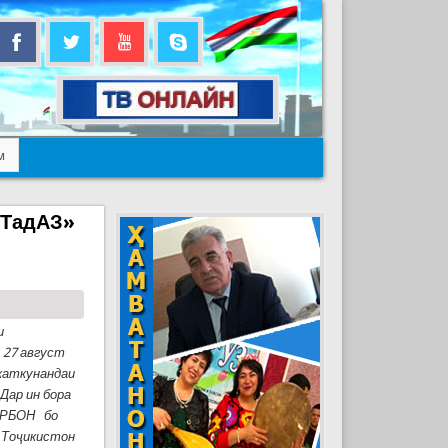
м
-ТадАЗ»
и
 27 август
ркаткунандаи
.
Дар ин бора
УРБОН бо
 Тоҷикистон