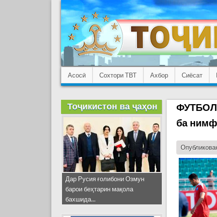
Асосӣ
Сохтори ТВТ
Ахбор
Сиёсат
Тоҷикистон ва ҷаҳон
ФУТБОЛ:
ба нимф
Опубликован
Дар Русия ғолибони Озмун
барои беҳтарин мақола
бахшида...