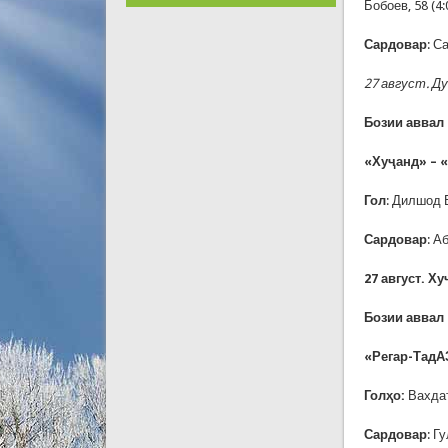
Бобоев, 58 (4
Сардовар
: С
27 август. Д
Бозии аввал –
«Хуҷанд» – «
Гол
: Дилшод 
Сардовар
: А
27 август. Х
Бозии аввал –
«Регар-ТадА
Голҳо
:
Вахдат
Сардовар
: Г