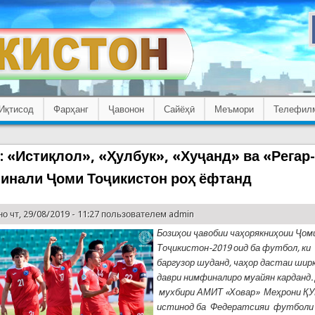
Иқтисод
Фарҳанг
Ҷавонон
Сайёҳӣ
Меъмори
Телефил
 «Истиқлол», «Ҳулбук», «Хуҷанд» ва «Регар
инали Ҷоми Тоҷикистон роҳ ёфтанд
о чт, 29/08/2019 - 11:27 пользователем
admin
Бозиҳои ҷавобии чаҳорякниҳоии Ҷом
Тоҷикистон-2019 оид ба футбол, ки
баргузор шуданд, чаҳор дастаи ши
даври нимфиналиро муайян карданд
мухбири АМИТ «Ховар»
Меҳрони Қ
истинод ба Федератсияи футболи