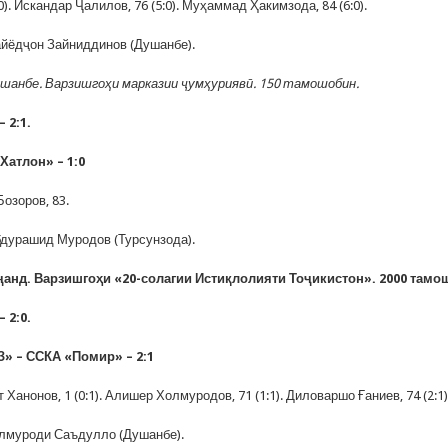
:0). Искандар Ҷалилов, 76 (5:0). Муҳаммад Ҳакимзода, 84 (6:0).
айёдҷон Зайниддинов (Душанбе).
ушанбе. Варзишгоҳи марказии ҷумҳуриявӣ. 150 тамошобин.
 2:1.
Хатлон» – 1:0
Бозоров, 83.
бдурашид Муродов (Турсунзода).
уҷанд. Варзишгоҳи «20-солагии Истиқлолияти Тоҷикистон». 2000 тамо
 2:0.
З» – ССКА «Помир» – 2:1
 Ханонов, 1 (0:1). Алишер Холмуродов, 71 (1:1). Диловаршо Ғаниев, 74 (2:1)
улмуроди Саъдулло (Душанбе).