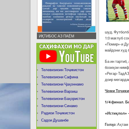
шуд. Футболб
ИҚТИБОС АЗ ПАЁМ
1:0 мағлуб с
«Помир»-и Ду
майдони худ б
Ба ин тартиб,
бозиҳои нимф
Телевизиоин Тоҷикистон
«Регар-ТадАЗ
Телевизиони Сафина
доир мегарда
Телевизиони Ҷаҳоннамо
Ҷоми Тоҷики
Телевизиони Варзиш
Телевизиони Баҳористон
1/4 финал. 
Телевизиони Синамо
Радиои Тоҷикистон
«Истиқлол» –
Садои Душанбе
Голҳо
: Аҳтам