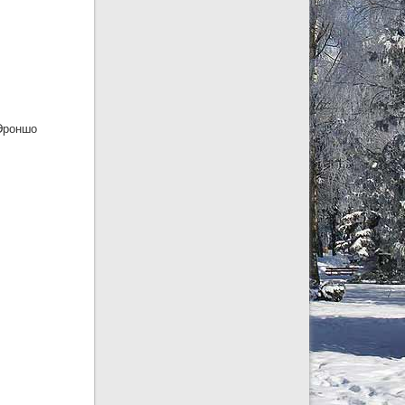
 Эроншо