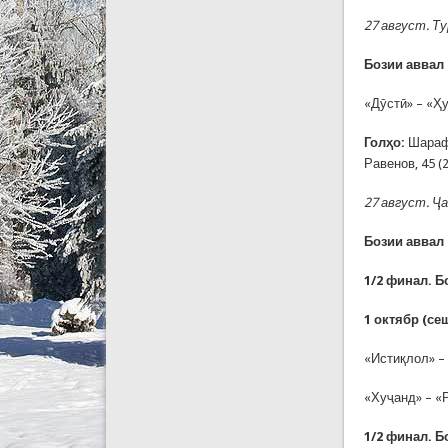
27 август. Т
Бозии аввал –
«Дӯстӣ» – «Ҳу
Голҳо:
Шараф 
Равенов, 45 (2
27 август. Ҷ
Бозии аввал –
1/2 финал. Б
1 октябр (се
«Истиқлол» –
«Хуҷанд» – «
1/2 финал. 