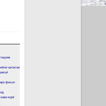
 таҳким
чиёни ҷаласаи
ҷамъӣ
тиро фаъол
анд
 нави корӣ