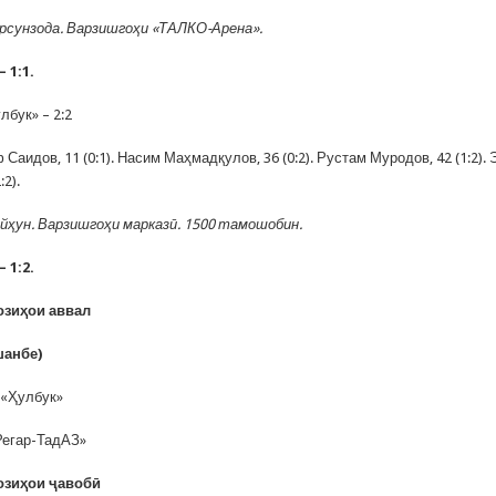
урсунзода. Варзишгоҳи «ТАЛКО-Арена».
 1:1.
лбук» – 2:2
Саидов, 11 (0:1). Насим Маҳмадқулов, 36 (0:2). Рустам Муродов, 42 (1:2).
:2).
айҳун. Варзишгоҳи марказӣ. 1500 тамошобин.
 1:2.
озиҳои аввал
шанбе)
 «Ҳулбук»
Регар-ТадАЗ»
Бозиҳои ҷавобӣ