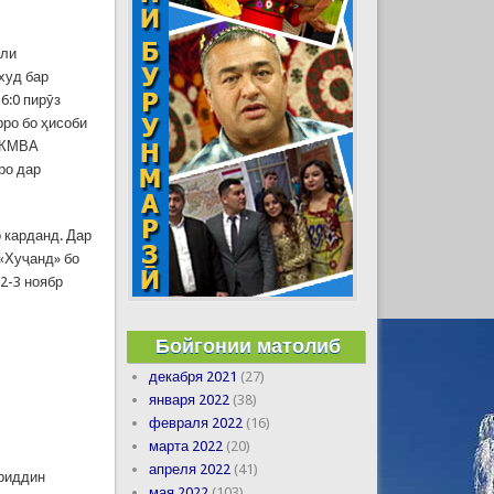
оли
худ бар
6:0 пирӯз
ро бо ҳисоби
– КМВА
ро дар
о карданд. Дар
«Хуҷанд» бо
2-3 ноябр
Бойгонии матолиб
декабря 2021
(27)
января 2022
(38)
февраля 2022
(16)
марта 2022
(20)
апреля 2022
(41)
ериддин
мая 2022
(103)