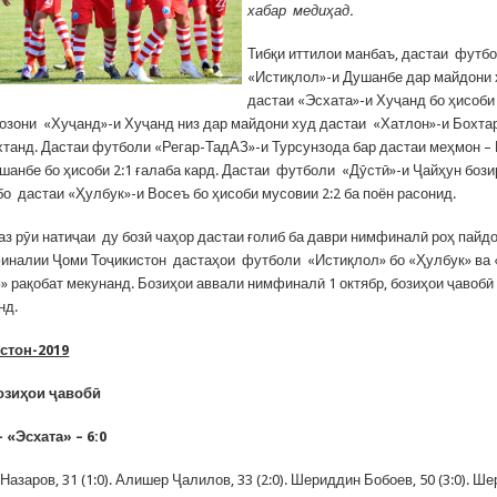
хабар медиҳад.
Тибқи иттилои манбаъ, дастаи футб
«Истиқлол»-и Душанбе дар майдони 
дастаи «Эсхата»-и Хуҷанд бо ҳисоби 
озони «Хуҷанд»-и Хуҷанд низ дар майдони худ дастаи «Хатлон»-и Бохтар
охтанд. Дастаи футболи «Регар-ТадАЗ»-и Турсунзода бар дастаи меҳмон 
шанбе бо ҳисоби 2:1 ғалаба кард. Дастаи футболи «Дӯстӣ»-и Ҷайҳун бози
о дастаи «Ҳулбук»-и Восеъ бо ҳисоби мусовии 2:2 ба поён расонид.
 аз рӯи натиҷаи ду бозӣ чаҳор дастаи ғолиб ба даври нимфиналӣ роҳ пайд
иналии Ҷоми Тоҷикистон дастаҳои футболи «Истиқлол» бо «Ҳулбук» ва 
» рақобат мекунанд. Бозиҳои аввали нимфиналӣ 1 октябр, бозиҳои ҷавобӣ 
нд.
стон-2019
Бозиҳои ҷавобӣ
 «Эсхата» – 6:0
 Назаров, 31 (1:0). Алишер Ҷалилов, 33 (2:0). Шериддин Бобоев, 50 (3:0). Ш