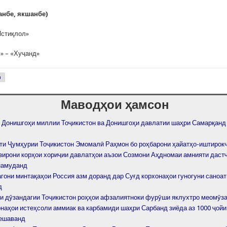
анбе, якшанбе)
Истиқлол»
» – «Хуҷанд»
р
Маводҳои ҳамсон
 Донишгоҳи миллии Тоҷикистон ва Донишгоҳи давлатии шаҳри Самарқанд
ти Ҷумҳурии Тоҷикистон Эмомалӣ Раҳмон бо роҳбарони ҳайатҳо-иштирок
зирони корҳои хориҷии давлатҳои аъзои Созмони Аҳдномаи амнияти даст
намуданд
гони минтақаҳои Россия азм доранд дар Суғд корхонаҳои гуногуни саноа
д
и дӯзандагии Тоҷикистон роҳҳои афзалиятноки фурӯши яклухтро меомӯз
онаҳои истеҳсоли аммиак ва карбамиди шаҳри Сарбанд зиёда аз 1000 ҷойи
ешаванд