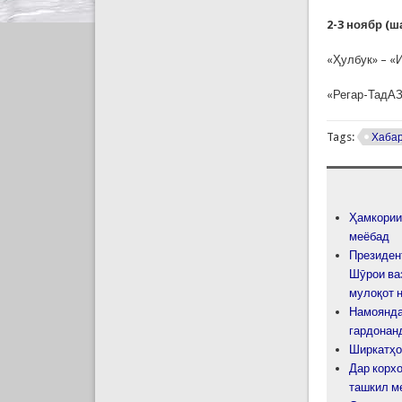
2-3 ноябр (ш
«Ҳулбук» – «
«Регар-ТадАЗ
Tags:
Хаба
Ҳамкории
меёбад
Президен
Шӯрои ва
мулоқот 
Намоянда
гардонан
Ширкатҳо
Дар корх
ташкил м