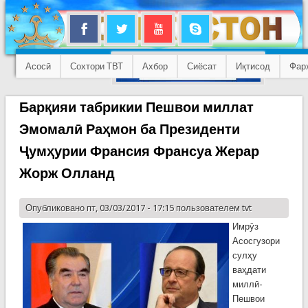
Асосӣ
Сохтори ТВТ
Ахбор
Сиёсат
Иқтисод
Фар
Барқияи табрикии Пешвои миллат
Эмомалӣ Раҳмон ба Президенти
Ҷумҳурии Франсия Франсуа Жерар
Жорж Олланд
Опубликовано пт, 03/03/2017 - 17:15 пользователем
tvt
Имрӯз
Асосгузори
сулҳу
ваҳдати
миллӣ-
Пешвои