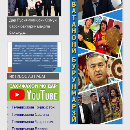
Дар Русия ғолибони Озмун
барои беҳтарин мақола
бахшида...
ИҚТИБОС АЗ ПАЁМ
Телевизиоин Тоҷикистон
Телевизиони Сафина
Телевизиони Ҷаҳоннамо
Телевизиони Варзиш