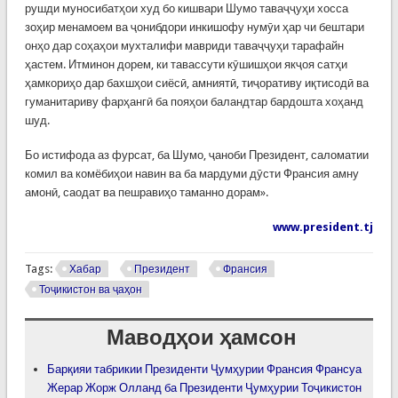
рушди муносибатҳои худ бо кишвари Шумо таваҷҷуҳи хосса
зоҳир менамоем ва ҷонибдори инкишофу нумӯи ҳар чи бештари
онҳо дар соҳаҳои мухталифи мавриди таваҷҷуҳи тарафайн
ҳастем. Итминон дорем, ки тавассути кӯшишҳои якҷоя сатҳи
ҳамкориҳо дар бахшҳои сиёсӣ, амниятӣ, тиҷоративу иқтисодӣ ва
гуманитариву фарҳангӣ ба пояҳои баландтар бардошта хоҳанд
шуд.
Бо истифода аз фурсат, ба Шумо, ҷаноби Президент, саломатии
комил ва комёбиҳои навин ва ба мардуми дӯсти Франсия амну
амонӣ, саодат ва пешравиҳо таманно дорам».​
www.president.tj
Tags:
Хабар
Президент
Франсия
Тоҷикистон ва ҷаҳон
Маводҳои ҳамсон
Барқияи табрикии Президенти Ҷумҳурии Франсия Франсуа
Жерар Жорж Олланд ба Президенти Ҷумҳурии Тоҷикистон