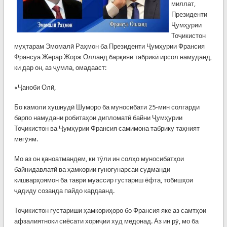
миллат,
Президенти
Ҷумҳурии
Тоҷикистон
муҳтарам Эмомалӣ Раҳмон ба Президенти Ҷумҳурии Франсия
Франсуа Жерар Жорж Олланд барқияи табрикӣ ирсол намуданд,
ки дар он, аз ҷумла, омадааст:
«Ҷаноби Олӣ,
Бо камоли хушнудӣ Шуморо ба муносибати 25-мин солгарди
барпо намудани робитаҳои дипломатӣ байни Ҷумҳурии
Тоҷикистон ва Ҷумҳурии Франсия самимона табрику таҳният
мегӯям.
Мо аз он қаноатмандем, ки тӯли ин солҳо муносибатҳои
байнидавлатӣ ва ҳамкории гуногунарсаи судманди
кишварҳоямон ба таври муассир густариш ёфта, тобишҳои
ҷадиду созанда пайдо кардаанд.
Тоҷикистон густариши ҳамкориҳоро бо Франсия яке аз самтҳои
афзалиятноки сиёсати хориҷии худ медонад. Аз ин рӯ, мо ба