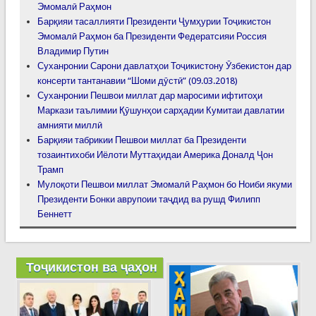
Эмомалӣ Раҳмон
Барқияи тасаллияти Президенти Ҷумҳурии Тоҷикистон
Эмомалӣ Раҳмон ба Президенти Федератсияи Россия
Владимир Путин
Суханронии Сарони давлатҳои Тоҷикистону Ӯзбекистон дар
консерти тантанавии “Шоми дӯстӣ” (09.03.2018)
Суханронии Пешвои миллат дар маросими ифтитоҳи
Маркази таълимии Қӯшунҳои сарҳадии Кумитаи давлатии
амнияти миллӣ
Барқияи табрикии Пешвои миллат ба Президенти
тозаинтихоби Иёлоти Муттаҳидаи Америка Доналд Ҷон
Трамп
Мулоқоти Пешвои миллат Эмомалӣ Раҳмон бо Ноиби якуми
Президенти Бонки аврупоии таҷдид ва рушд Филипп
Беннетт
Тоҷикистон ва ҷаҳон