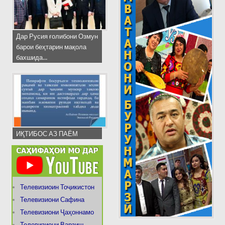
Дар Русия ғолибони Озмун
барои беҳтарин мақола
бахшида...
ИҚТИБОС АЗ ПАЁМ
Телевизиоин Тоҷикистон
Телевизиони Сафина
Телевизиони Ҷаҳоннамо
Телевизиони Варзиш