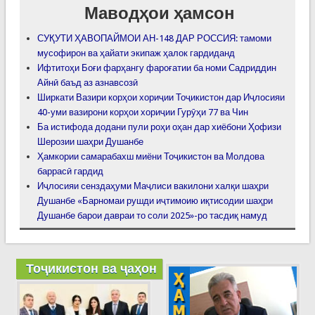
Маводҳои ҳамсон
СУҚУТИ ҲАВОПАЙМОИ АН-148 ДАР РОССИЯ: тамоми
мусофирон ва ҳайати экипаж ҳалок гардиданд
Ифтитоҳи Боғи фарҳангу фароғатии ба номи Садриддин
Айнӣ баъд аз азнавсозӣ
Ширкати Вазири корҳои хориҷии Тоҷикистон дар Иҷлосияи
40-уми вазирони корҳои хориҷии Гурӯҳи 77 ва Чин
Ба истифода додани пули роҳи оҳан дар хиёбони Ҳофизи
Шерозии шаҳри Душанбе
Ҳамкории самарабахш миёни Тоҷикистон ва Молдова
баррасӣ гардид
Иҷлосияи сенздаҳуми Маҷлиси вакилони халқи шаҳри
Душанбе «Барномаи рушди иҷтимоию иқтисодии шаҳри
Душанбе барои давраи то соли 2025»-ро тасдиқ намуд
Тоҷикистон ва ҷаҳон