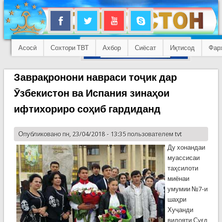
Асосӣ
Сохтори ТВТ
Ахбор
Сиёсат
Иқтисод
Фар
Заврақронони навраси тоҷик дар
Ӯзбекистон ва Испания зинаҳои
ифтихориро соҳиб гардиданд
Опубликовано пн, 23/04/2018 - 13:35 пользователем
tvt
Ду хонандаи
муассисаи
таҳсилоти
миёнаи
умумии №7-и
шаҳри
Хуҷанди
вилояти Суғд