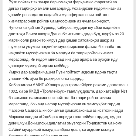
Рӯзи пойтахт як зумра барномаҳои фарҳангию фароғатӣ ва
дигар тадбирҳо амалӣ мегарданд. Роҳандозии иқдоми нав- аз
ҷониби ронандагон нақлиёти мусофиркашонии пойтахт
хизматрасонии ройгон ба мусофирон аз ҷумлаи онҳост.
Чуноне ки қаблан Хуршед Кабиров, мудири шуъбаи нақлиёти
дастгоҳи Раиси шаҳри Душанбе иттилоъ дода буд, шурӯъ аз 20
марти соли равон то имрӯз дар ҳамаи хатсайрҳои шаҳр аз
шумораи умумии нақлиёти мусофиркаши фаъол бо навбат як
нақлиёти мусофиркаш ба мардум ба таври ройгон хизмат
мерасонад. Ин иқдом минбаъд низ дар арафа ва рӯзҳои иду
ҷашнҳои ҷумҳурӣ идома меёбад.
Имрӯз дар арафаи ҷашни Рӯзи пойтахт иқдоми идона таҳти
унвони «Як рӯзи бе роҳкиро» оғоз гардид.
Хабарнигори АМИТ «Ховар» дар троллейбуси рақами давлатиаш
1092, ки ба ККВД «Троллейбус» тааллуқ дошта, дар хатсайри №1
ба сокинон ва меҳмонони пойтахт ба таври ройгон хизмат
мерасонид, бо чанд нафар мусофирони он ҳамсуҳбат гардид.
Фарзона Саидова, ки бо ҷамъи ҳамсабақонаш аз истгоҳи назди
Маркази савдои «Садбарг» вориди троллейбус гардид, худро
донишҷӯи Донишгоҳи давлатии омӯзгории Тоҷикистон ба номи
С.Айнӣ муаррифӣ намуд ва иброз дошт, ки иқдоми мазкур
бахусус ба донишҷӯён хуш омад.