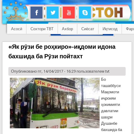
Асосӣ
Сохтори ТВТ
Ахбор
Сиёсат
Иқтисод
Фар
«Як рӯзи бе роҳкиро»-иқдоми идона
бахшида ба Рӯзи пойтахт
Опубликовано пт, 14/04/2017 - 16:29 пользователем
tvt
Бо
ташаббуси
Мақомоти
иҷроияи
ҳокимияти
давлатии
шаҳри
Душанбе
бахшида ба