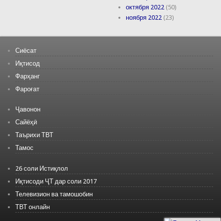
октября 2022
(50)
ноября 2022
(23)
Сиёсат
Иқтисод
Фарҳанг
Фароғат
Ҷавонон
Сайёҳӣ
Таърихи ТВТ
Тамос
26 соли Истиқлол
Иқтисоди ҶТ дар соли 2017
Телевизион ва тамошобин
ТВТ онлайн