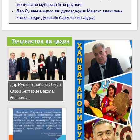
молиявӣ ва мубориза бо коррупсия
Дар Душанбе иҷлосияи дувоздаҳуми Маҷлиси вакилони
халқи шаҳри Душанбе баргузор мегардад
Тоҷикистон ва ҷаҳон
Дар Русия ғолибони Озмун
барои беҳтарин мақола
бахшида...