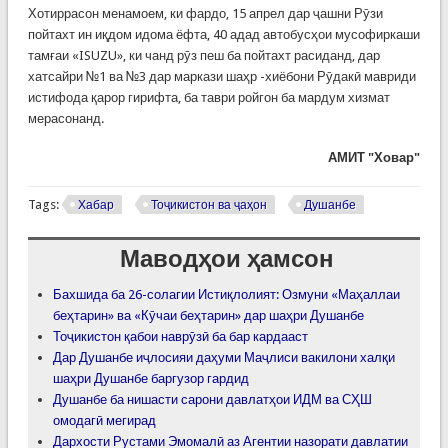
Хотиррасон менамоем, ки фардо, 15 апрел дар ҷашни Рӯзи
пойтахт ин иқдом идома ёфта, 40 адад автобусҳои мусофиркаши
тамғаи «ISUZU», ки чанд рӯз пеш ба пойтахт расиданд, дар
хатсайри №1 ва №3 дар маркази шаҳр -хиёбони Рӯдакӣ мавриди
истифода қарор гирифта, ба таври ройгон ба мардум хизмат
мерасонанд.
АМИТ "Ховар"
Tags:
Хабар
Тоҷикистон ва ҷаҳон
Душанбе
Маводҳои ҳамсон
Бахшида ба 26-солагии Истиқлолият: Озмуни «Маҳаллаи
беҳтарин» ва «Кӯчаи беҳтарин» дар шаҳри Душанбе
Тоҷикистон қабои наврӯзӣ ба бар кардааст
Дар Душанбе иҷлосияи даҳуми Маҷлиси вакилони халқи
шаҳри Душанбе баргузор гардид
Душанбе ба нишасти сарони давлатҳои ИДМ ва СҲШ
омодагӣ мегирад
Дархости Рустами Эмомалӣ аз Агентии назорати давлатии