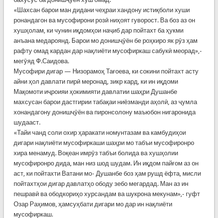
«Шахсан барои ман дидани чеҳраи хандону истиқболи хуши
ронандагон ва мусофирони розӣ ниҳоят гуворост. Ва боз аз он
хушҳолам, ки чунин иқдомҳои наҷиб дар пойтахт ба ҳукми
анъана медароянд. Барои мо донишҷӯён бе роҳкиро як рӯз ҳам
рафту омад кардан дар нақлиёти мусофиркаш сабукӣ меорад»,-
мегӯяд Ф.Саидова.
Мусофири дигар — Низорамоҳ Тағоева, ки сокини пойтахт асту
айни ҳол давлати пирӣ меронад, зикр кард, ки ин иқдоми
Мақомоти иҷроияи ҳокимияти давлатии шаҳри Душанбе
махсусан барои дастгирии табақаи ниёзманди аҳолӣ, аз ҷумла
хонандагону донишҷӯён ва пиронсолону маъюбон нигаронида
шудааст.
«Тайи чанд соли охир ҳаракати номунтазам ва камбудиҳои
дигари нақлиёти мусофиркаши шаҳри мо табъи мусофиронро
хира менамуд. Воқеан имрӯз табъи болида ва хушҳолии
мусофиронро дида, ман низ шод шудам. Ин иқдом пайғом аз он
аст, ки пойтахти Ватани мо- Душанбе боз ҳам рушд ёфта, мисли
пойтахтҳои дигар давлатҳо ободу зебо мегардад. Ман аз ин
пешравӣ ва ободкориҳо хурсандам ва шукрона мекунам»,- гуфт
Озар Раҳимов, ҳамсуҳбати дигари мо дар ин нақлиёти
мусофиркаш.