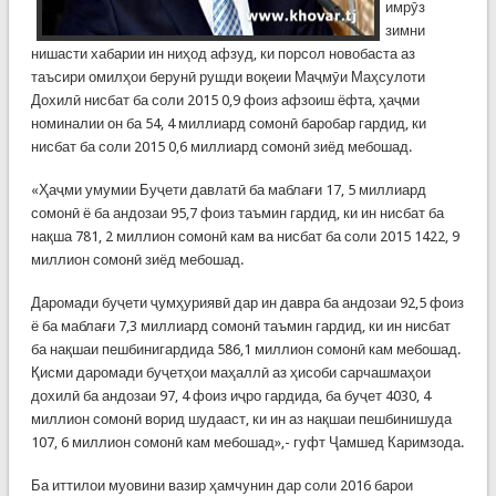
имрӯз
зимни
нишасти хабарии ин ниҳод афзуд, ки порсол новобаста аз
таъсири омилҳои берунӣ рушди воқеии Маҷмӯи Маҳсулоти
Дохилӣ нисбат ба соли 2015 0,9 фоиз афзоиш ёфта, ҳаҷми
номиналии он ба 54, 4 миллиард сомонӣ баробар гардид, ки
нисбат ба соли 2015 0,6 миллиард сомонӣ зиёд мебошад.
«Ҳаҷми умумии Буҷети давлатӣ ба маблағи 17, 5 миллиард
сомонӣ ё ба андозаи 95,7 фоиз таъмин гардид, ки ин нисбат ба
нақша 781, 2 миллион сомонӣ кам ва нисбат ба соли 2015 1422, 9
миллион сомонӣ зиёд мебошад.
Даромади буҷети ҷумҳуриявӣ дар ин давра ба андозаи 92,5 фоиз
ё ба маблағи 7,3 миллиард сомонӣ таъмин гардид, ки ин нисбат
ба нақшаи пешбинигардида 586,1 миллион сомонӣ кам мебошад.
Қисми даромади буҷетҳои маҳаллӣ аз ҳисоби сарчашмаҳои
дохилӣ ба андозаи 97, 4 фоиз иҷро гардида, ба буҷет 4030, 4
миллион сомонӣ ворид шудааст, ки ин аз нақшаи пешбинишуда
107, 6 миллион сомонӣ кам мебошад»,- гуфт Ҷамшед Каримзода.
Ба иттилои муовини вазир ҳамчунин дар соли 2016 барои