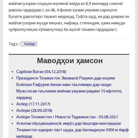
маблағгузории соҳаҳои иҷтимоӣ зиёда аз 8,9 милиард сомонӣ
равона гардидааст, ки 48, 4 фоизи ҳаҷми умумии хароҷоти
Буҷети давлатиро ташкил медиҳад. Гуфта шуд, ки дар доираи он
маблағгузории музди меҳнат, нафақа, стипендия, ҳама намуди
ҷубронпулиҳою кӯмакпулиҳо ба аҳолӣ таъмин гардидааст.
Tags:
Хабар
Маводҳои ҳамсон
Сарбози Ватан (04.12.2018)
Президенти Тоҷикистон Эмомалӣ Раҳмон дар ноҳияи
Бобоҷон Ғафуров бинои нави таълимиро дар назди
Муассисаи таълимии миёнаи умумии рақами 15 ифтитоҳ
карданд
Ахбор (17.11.2017)
Ахбори (28.09.2018)
Ахбори Точикистон / Новости Таджикистан - 05.08.2021
Агентии обуҳавошиносӣ: имрӯз дар бештари минтақаҳои
Тоҷикистон ҳарорат паст шуда, дар баландиҳои 3000 м барф
меборад