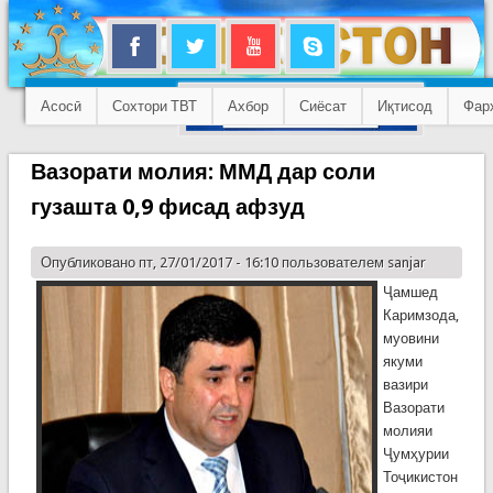
Асосӣ
Сохтори ТВТ
Ахбор
Сиёсат
Иқтисод
Фар
Вазорати молия: ММД дар соли
гузашта 0,9 фисад афзуд
Опубликовано пт, 27/01/2017 - 16:10 пользователем
sanjar
Ҷамшед
Каримзода,
муовини
якуми
вазири
Вазорати
молияи
Ҷумҳурии
Тоҷикистон