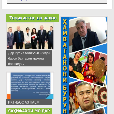
Тоҷикистон ва ҷаҳон
Дар Русия ғолибони Озмун
барои беҳтарин мақола
бахшида...
ИҚТИБОС АЗ ПАЁМ