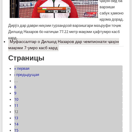
ҷаҳон оид ба
варзиши
сабук ҳамоно
идома дорад.
Дирӯз дар даври ниҳоии гурзандозӣ варзишгари маъруфи тоҷик
Дилшод Назаров бо натиҷаи 77.22 метр мақоми ҳафтумро касб
кард.
Муфассалтар
о Дилшод Назаров дар чемпионати ҷаҳон
мақоми 7-умро касб кард
Страницы
« первая
‹ предыдущая
…
8
9
10
11
12
13
14
15