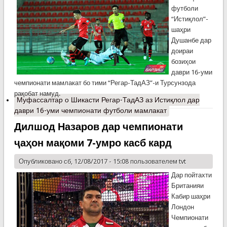
футболи
“Истиқлол”-
шаҳри
Душанбе дар
доираи
бозиҳои
даври 16-уми
чемпионати мамлакат бо тими “Регар-ТадАЗ”-и Турсунзода
рақобат намуд.
Муфассалтар
о Шикасти Регар-ТадАЗ аз Истиқлол дар
даври 16-уми чемпионати футболи мамлакат
Дилшод Назаров дар чемпионати
ҷаҳон мақоми 7-умро касб кард
Опубликовано сб, 12/08/2017 - 15:08 пользователем
tvt
Дар пойтахти
Британияи
Кабир шаҳри
Лондон
Чемпионати