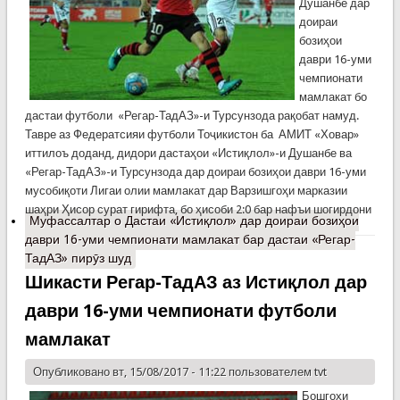
Душанбе дар
доираи
бозиҳои
даври 16-уми
чемпионати
мамлакат бо
дастаи футболи «Регар-ТадАЗ»-и Турсунзода рақобат намуд.
Тавре аз Федератсияи футболи Тоҷикистон ба АМИТ «Ховар»
иттилоъ доданд, дидори дастаҳои «Истиқлол»-и Душанбе ва
«Регар-ТадАЗ»-и Турсунзода дар доираи бозиҳои даври 16-уми
мусобиқоти Лигаи олии мамлакат дар Варзишгоҳи марказии
шаҳри Ҳисор сурат гирифта, бо ҳисоби 2:0 бар нафъи шогирдони
Муфассалтар
о Дастаи «Истиқлол» дар доираи бозиҳои
даври 16-уми чемпионати мамлакат бар дастаи «Регар-
ТадАЗ» пирӯз шуд
Шикасти Регар-ТадАЗ аз Истиқлол дар
даври 16-уми чемпионати футболи
мамлакат
Опубликовано вт, 15/08/2017 - 11:22 пользователем
tvt
Бошгоҳи