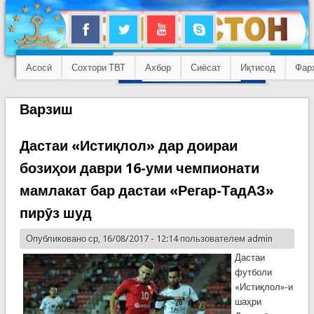
Асосӣ
Сохтори ТВТ
Ахбор
Сиёсат
Иқтисод
Фар
Варзиш
Дастаи «Истиқлол» дар доираи
бозиҳои даври 16-уми чемпионати
мамлакат бар дастаи «Регар-ТадАЗ»
пирӯз шуд
Опубликовано ср, 16/08/2017 - 12:14 пользователем
admin
Дастаи
футболи
«Истиқлол»-и
шаҳри