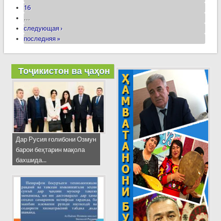
16
…
следующая ›
последняя »
Тоҷикистон ва ҷаҳон
Дар Русия ғолибони Озмун
барои беҳтарин мақола
бахшида...