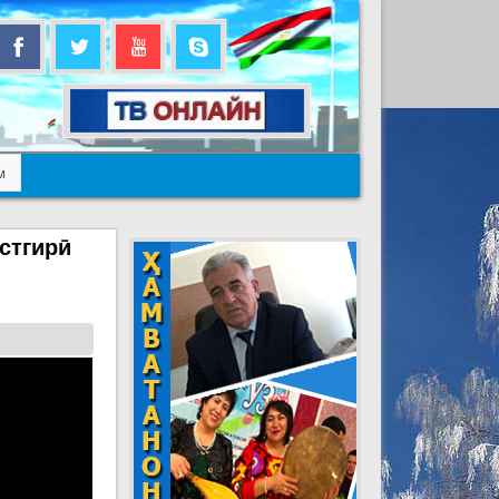
м
стгирӣ