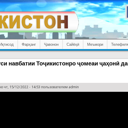
Иқтисод
Фарҳанг
Ҷавонон
Сайёҳӣ
Меъмори
Телефил
си навбатии Тоҷикистонро ҷомеаи ҷаҳонӣ да
о чт, 15/12/2022 - 14:53 пользователем
admin