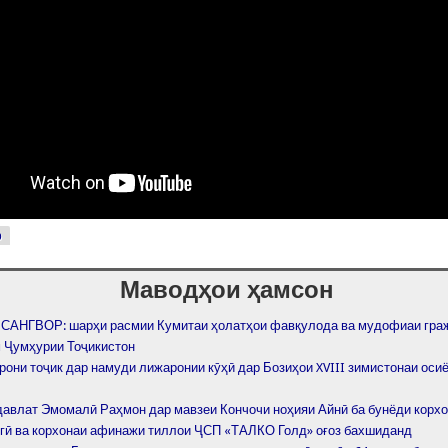
р
Маводҳои ҳамсон
САНГВОР: шарҳи расмии Кумитаи ҳолатҳои фавқулода ва мудофиаи гра
 Ҷумҳурии Тоҷикистон
рони тоҷик дар намуди лижаронии кӯҳӣ дар Бозиҳои XVIII зимистонаи оси
давлат Эмомалӣ Раҳмон дар мавзеи Кончочи ноҳияи Айнӣ ба бунёди корхо
гӣ ва корхонаи афинажи тиллои ҶСП «ТАЛКО Голд» оғоз бахшиданд