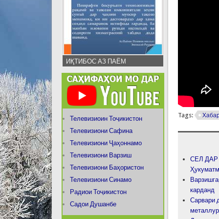
ИҚТИБОС АЗ ПАЁМ
Tags:
Хаба
Телевизиоин Тоҷикистон
Телевизиони Сафина
Телевизиони Ҷаҳоннамо
Телевизиони Варзиш
СЕЛ ДАР 
Телевизиони Баҳористон
Ҳукуматм
Телевизиони Синамо
Варзишга
карданд
Радиои Тоҷикистон
Сарвари 
Садои Душанбе
металлур