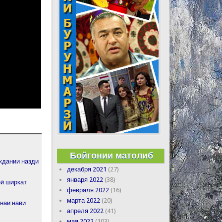
Бойгонии матолиб
ждании назди
декабря 2021
(27)
января 2022
(38)
ёӣ ширкат
февраля 2022
(16)
марта 2022
(20)
наи нави
апреля 2022
(41)
мая 2022
(103)