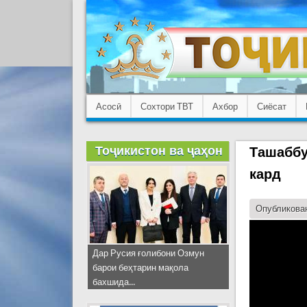
Асосӣ
Сохтори ТВТ
Ахбор
Сиёсат
Тоҷикистон ва ҷаҳон
Ташаббу
кард
Опубликован
Дар Русия ғолибони Озмун
барои беҳтарин мақола
бахшида...