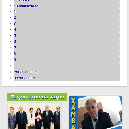
‹ предыдущая
1
2
3
4
5
6
7
8
9
…
следующая ›
последняя »
Тоҷикистон ва ҷаҳон