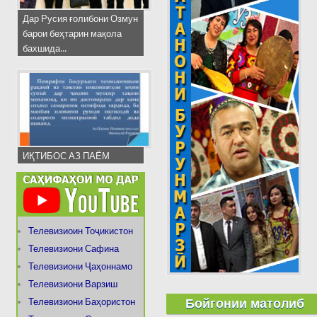
Дар Русия ғолибони Озмун
барои беҳтарин мақола
бахшида...
ИҚТИБОС АЗ ПАЁМ
Телевизиоин Тоҷикистон
Телевизиони Сафина
Телевизиони Ҷаҳоннамо
Телевизиони Варзиш
Бойгонии матолиб
Телевизиони Баҳористон