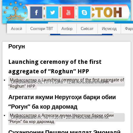
Асосӣ
Сохтори ТВТ
Ахбор
Сиёсат
Иқтисод
Фар
Рогун
Launching ceremony of the first
aggregate of “Roghun” HPP
Муфассалтар
о Launching ceremony of the first aggregate of
Опубликовано сб, 17/11/2018 - 12:48 пользователем
tvt
“Roghun” HPP
Агрегати якуми Неругоҳи барқи обии
“Роғун” ба кор даромад
Муфассалтар
о Агрегати якуми Неругоҳи барқи обии
Опубликовано пт, 16/11/2018 - 20:58 пользователем
tvt
“Роғун” ба кор даромад
Суханронии Пешвои миллат Эмомалӣ