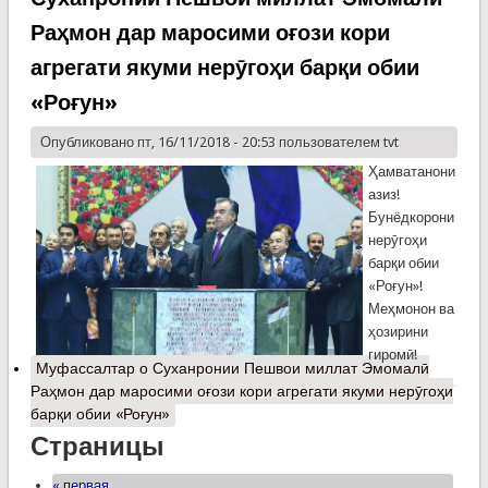
Раҳмон дар маросими оғози кори
агрегати якуми нерӯгоҳи барқи обии
«Роғун»
Опубликовано пт, 16/11/2018 - 20:53 пользователем
tvt
Ҳамватанони
азиз!
Бунёдкорони
нерӯгоҳи
барқи обии
«Роғун»!
Меҳмонон ва
ҳозирини
гиромӣ!
Муфассалтар
о Суханронии Пешвои миллат Эмомалӣ
Раҳмон дар маросими оғози кори агрегати якуми нерӯгоҳи
барқи обии «Роғун»
Страницы
« первая