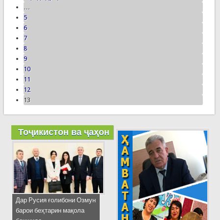
…
5
6
7
8
9
10
11
12
13
Тоҷикистон ва ҷаҳон
Дар Русия ғолибони Озмун
барои беҳтарин мақола