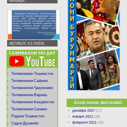
бахшида...
ИҚТИБОС АЗ ПАЁМ
Телевизиоин Тоҷикистон
Телевизиони Сафина
Телевизиони Ҷаҳоннамо
Телевизиони Варзиш
Бойгонии матолиб
Телевизиони Баҳористон
Телевизиони Синамо
декабря 2021
(27)
Радиои Тоҷикистон
января 2022
(38)
февраля 2022
(16)
Садои Душанбе