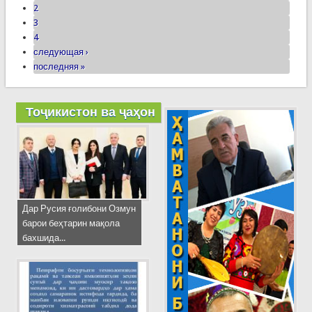
2
3
4
следующая ›
последняя »
Тоҷикистон ва ҷаҳон
Дар Русия ғолибони Озмун
барои беҳтарин мақола
бахшида...