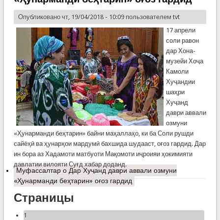
Опубликовано чт, 19/04/2018 - 10:09 пользователем
tvt
17 апрели
соли равон
дар Хона-
музейи Хоҷа
Камоли
Хуҷандии
шаҳри
Хуҷанд
даври аввали
озмуни
«Ҳунарманди беҳтарин» байни маҳаллаҳо, ки ба Соли рушди
сайёҳӣ ва ҳунарҳои мардумӣ бахшида шудааст, оғоз гардид. Дар
ин бора аз Хадамоти матбуоти Мақомоти иҷроияи ҳокимияти
давлатии вилояти Суғд хабар доданд.
Муфассалтар
о Дар Хуҷанд даври аввали озмуни
«Ҳунарманди беҳтарин» оғоз гардид
Страницы
1