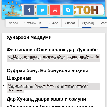
Асосӣ
Сохтори ТВТ
Ахбор
Сиёсат
Иқтисод
Фар
Ҳунарҳои мардумӣ
Фестивали «Оши палав» дар Душанбе
Муфассалтар
о Фестивали «Оши палав» дар Душанбе
Опубликовано вт, 13/11/2018 - 08:47 пользователем
tvt
Суфраи бону: Бо бонувони ноҳияи
Шаҳринав
Муфассалтар
о Суфраи бону: Бо бонувони ноҳияи
Опубликовано вт, 08/05/2018 - 11:02 пользователем
tvt
Шаҳринав
Дар Хуҷанд даври аввали озмуни
«Ҳунарманди беҳтарин» оғоз гардид