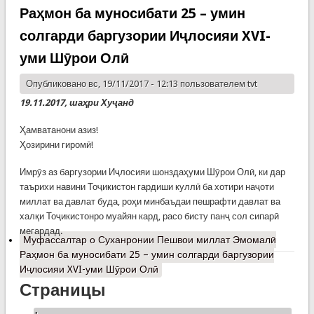
Раҳмон ба муносибати 25 – умин
солгарди баргузории Иҷлосияи XVI-
уми Шӯрои Олӣ
Опубликовано вс, 19/11/2017 - 12:13 пользователем
tvt
19.11.2017, шаҳри Хуҷанд
Ҳамватанони азиз!
Ҳозирини гиромӣ!
Имрӯз аз баргузории Иҷлосияи шонздаҳуми Шӯрои Олӣ, ки дар
таърихи навини Тоҷикистон гардиши куллӣ ба хотири наҷоти
миллат ва давлат буда, роҳи минбаъдаи пешрафти давлат ва
халқи Тоҷикистонро муайян кард, расо бисту панҷ сол сипарӣ
мегардад.
Муфассалтар
о Суханронии Пешвои миллат Эмомалӣ
Раҳмон ба муносибати 25 – умин солгарди баргузории
Иҷлосияи XVI-уми Шӯрои Олӣ
Страницы