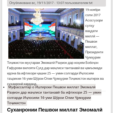
Опубликовано вс, 19/11/2017 - 13:07 пользователем
tvt
19 ноябри
соли 2017
Асосгузори
сулҳу
ваҳдати
миллӣ —
Пешвои
миллат,
Президенти
Ҷумҳурии
Тоҷикистон муҳтарам Эмомалӣ Раҳмон дар ноҳияи Бобоҷон
Ғафурови вилояти Суғд дар маҷлиси тантанавӣ ва ҷамъомади
идона ба ифтихори ҷашни 25 — умин солгарди Иҷлосияи
таърихии 16-уми Шӯрои Олии Ҷумҳурии Тоҷикистон иштирок ва
суханронӣ карданд.
Муфассалтар
о Иштироки Пешвои миллат Эмомалӣ
Раҳмон дар маҷлиси тантанавӣ ба ифтихори 25 — умин
солгарди Иҷлосияи 16-уми Шӯрои Олии Ҷумҳурии
Тоҷикистон
Суханронии Пешвои миллат Эмомалӣ