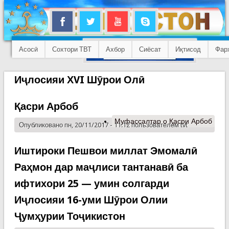
Асосӣ
Сохтори ТВТ
Ахбор
Сиёсат
Иқтисод
Фар
Иҷлосияи ХVI Шӯрои Олӣ
Қасри Арбоб
Муфассалтар
о Қасри Арбоб
Опубликовано пн, 20/11/2017 - 11:12 пользователем
tvt
Иштироки Пешвои миллат Эмомалӣ
Раҳмон дар маҷлиси тантанавӣ ба
ифтихори 25 — умин солгарди
Иҷлосияи 16-уми Шӯрои Олии
Ҷумҳурии Тоҷикистон