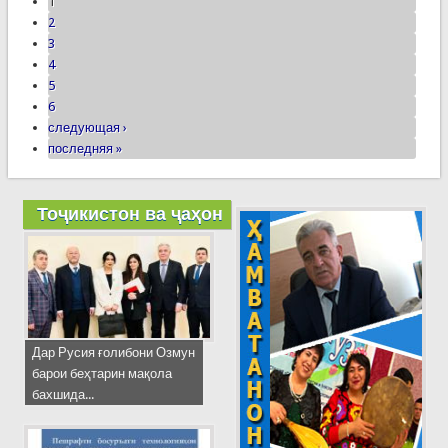
1
2
3
4
5
6
следующая ›
последняя »
Тоҷикистон ва ҷаҳон
Дар Русия ғолибони Озмун
барои беҳтарин мақола
бахшида...