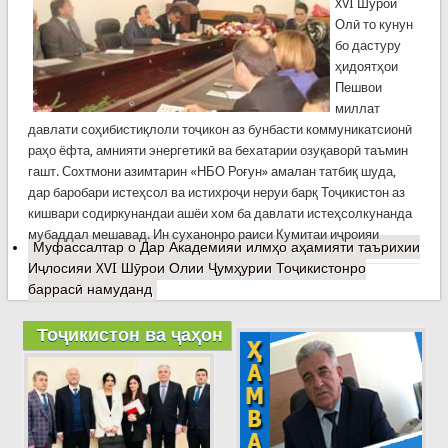
XVI Шӯрои
Олӣ то кунун
бо дастуру
ҳидоятҳои
Пешвои
миллат
давлати соҳибистиқлоли тоҷикон аз бунбасти коммуникатсионӣ
раҳо ёфта, амнияти энергетикӣ ва бехатарии озуқаворӣ таъмин
гашт. Сохтмони азимтарин «НБО Роғун» амалан татбиқ шуда,
дар баробари истеҳсол ва истихроҷи неруи барқ Тоҷикистон аз
кишвари содиркунандаи ашёи хом ба давлати истеҳсолкунанда
мубаддал мешавад. Ин суханонро раиси Кумитаи иҷроияи
Муфассалтар
о Дар Академияи илмҳо аҳамияти таърихии
Иҷлосияи XVI Шӯрои Олии Ҷумҳурии Тоҷикистонро
баррасӣ намуданд
Тоҷикистон ва ҷаҳон