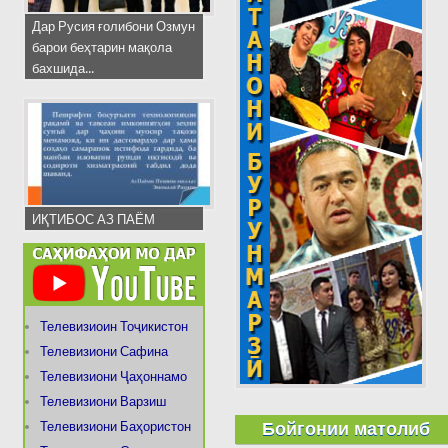
Дар Русия ғолибони Озмун
барои беҳтарин мақола
бахшида...
ИҚТИБОС АЗ ПАЁМ
Телевизиоин Тоҷикистон
Телевизиони Сафина
Телевизиони Ҷаҳоннамо
Телевизиони Варзиш
Бойгонии матолиб
Телевизиони Баҳористон