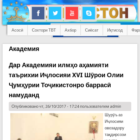
Асосӣ
Сохтори ТВТ
Ахбор
Сиёсат
Иқтисод
Фар
Академия
Дар Академияи илмҳо аҳамияти
таърихии Иҷлосияи XVI Шӯрои Олии
Ҷумҳурии Тоҷикистонро баррасӣ
намуданд
Опубликовано чт, 26/10/2017 - 17:24 пользователем
admin
Шурӯъ аз
Иҷлосияи
овозадору
тақдирсози