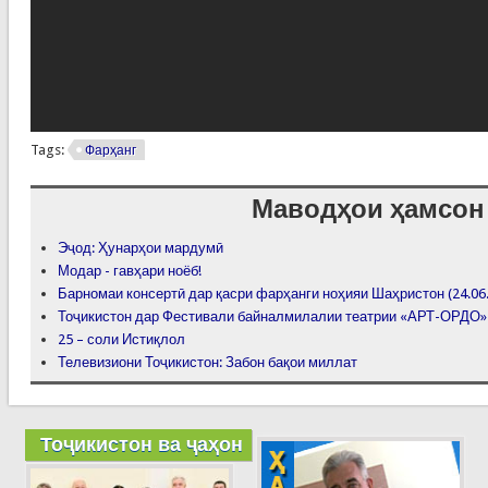
Tags:
Фарҳанг
Маводҳои ҳамсон
Эҷод: Ҳунарҳои мардумӣ
Модар - гавҳари ноёб!
Барномаи консертӣ дар қасри фарҳанги ноҳияи Шаҳристон (24.06
Тоҷикистон дар Фестивали байналмилалии театрии «АРТ-ОРДО» 
25 – соли Истиқлол
Телевизиони Тоҷикистон: Забон бақои миллат
Тоҷикистон ва ҷаҳон