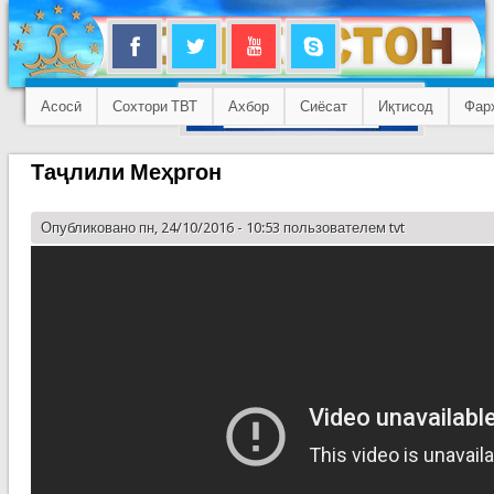
Асосӣ
Сохтори ТВТ
Ахбор
Сиёсат
Иқтисод
Фар
Таҷлили Меҳргон
Опубликовано пн, 24/10/2016 - 10:53 пользователем
tvt