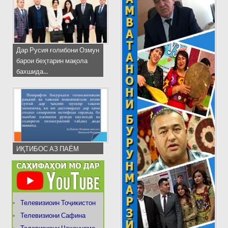
Дар Русия ғолибони Озмун
барои беҳтарин мақола
бахшида...
ИҚТИБОС АЗ ПАЁМ
Телевизиоин Тоҷикистон
Телевизиони Сафина