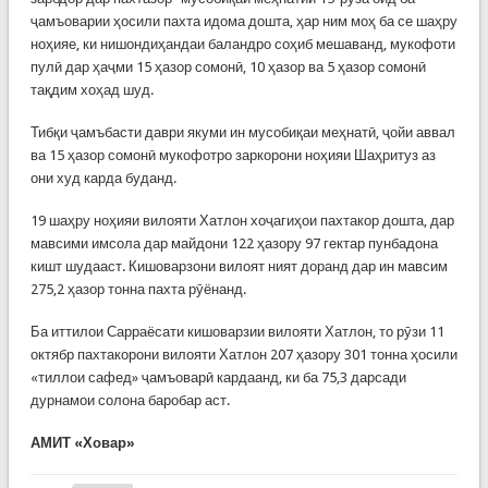
ҷамъоварии ҳосили пахта идома дошта, ҳар ним моҳ ба се шаҳру
ноҳияе, ки нишондиҳандаи баландро соҳиб мешаванд, мукофоти
пулӣ дар ҳаҷми 15 ҳазор сомонӣ, 10 ҳазор ва 5 ҳазор сомонӣ
тақдим хоҳад шуд.
Тибқи ҷамъбасти даври якуми ин мусобиқаи меҳнатӣ, ҷойи аввал
ва 15 ҳазор сомонӣ мукофотро заркорони ноҳияи Шаҳритуз аз
они худ карда буданд.
19 шаҳру ноҳияи вилояти Хатлон хоҷагиҳои пахтакор дошта, дар
мавсими имсола дар майдони 122 ҳазору 97 гектар пунбадона
кишт шудааст. Кишоварзони вилоят ният доранд дар ин мавсим
275,2 ҳазор тонна пахта рӯёнанд.
Ба иттилои Сарраёсати кишоварзии вилояти Хатлон, то рӯзи 11
октябр пахтакорони вилояти Хатлон 207 ҳазору 301 тонна ҳосили
«тиллои сафед» ҷамъоварӣ кардаанд, ки ба 75,3 дарсади
дурнамои солона баробар аст.
АМИТ «Ховар»