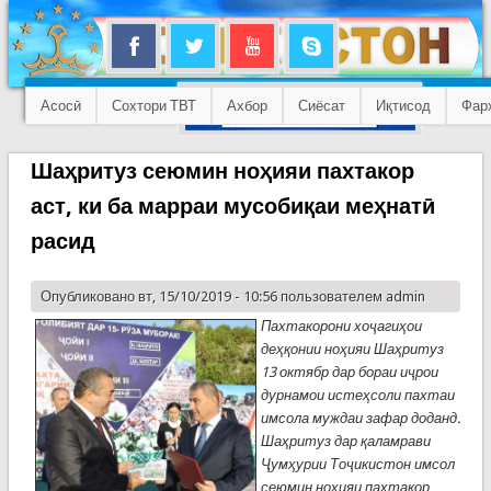
Асосӣ
Сохтори ТВТ
Ахбор
Сиёсат
Иқтисод
Фар
Шаҳритуз сеюмин ноҳияи пахтакор
аст, ки ба марраи мусобиқаи меҳнатӣ
расид
Опубликовано вт, 15/10/2019 - 10:56 пользователем
admin
Пахтакорони хоҷагиҳои
деҳқонии ноҳияи Шаҳритуз
13 октябр дар бораи иҷрои
дурнамои истеҳсоли пахтаи
имсола муждаи зафар доданд.
Шаҳритуз дар қаламрави
Ҷумҳурии Тоҷикистон имсол
сеюмин ноҳияи пахтакор