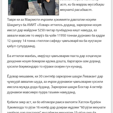
аст, ки ба марраи мусобиқаи
меҳнатӣ расидааст.
Тавре ки аз Мақомоти иҷроияи ҳокимияти давлатии ноҳияи
Шаҳритуз ба АМИТ «Ховар» иттилоъ доданд, заркорони ноҳия
имсол дар майдони 5250 гектар пунбадона кишт намуда, аз
аввали мавсим то имрӯз ба ҷойи 11950 тоннаи дурнамо ба қадри
12 ҳазору 14 тонна «тиллои сафед» ҷамъоварӣ ва ба нуқтаҳои
қабул супурдаанд.
Ба иттилои манбаъ, имрӯзҳо ҷамъоварии пахта дар хоҷагиҳои
деҳқонии ноҳия бомаром идома дошта, барзгарон азм доранд
ҳосили боқимондаро то кӯраки охирин ғун кунанд.
Ёдовар мешавем, ки 30 сентябр заркорони шаҳри Левакант дар
ҷумҳурӣ аввалин шуда, аз иҷрои дурнамои ҷамъоварии ҳосили
имсола мужда дода буданд. Заркорони шаҳри Бохтар 4 октябр
дурнамои мавсимро пурра таъмин намуданд.
Қобили зикр аст, ки бо ибтикори раиси вилояти Хатлон Қурбон
Ҳакимзода то рӯзи 16 ноябр дар доираи иқдоми “60 рӯзи меҳнати
зарбдор дар пахтазор” мусобиқаи меҳнатии 15-рӯза оид ба