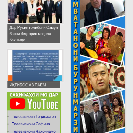
Дар Русия ғолибони Озмун
барои беҳтарин мақола
бахшида...
ИҚТИБОС АЗ ПАЁМ
Телевизиоин Тоҷикистон
Телевизиони Сафина
Телевизиони Ҷаҳоннамо