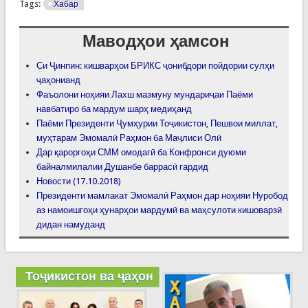
Tags:
Хабар
Маводҳои ҳамсон
Си Ҷинпин: кишварҳои БРИКС ҷонибдори пойдории сулҳи
ҷаҳонианд
Фаъолони ноҳияи Лахш мазмуну мундариҷаи Паёми
навбатиро ба мардум шарҳ медиҳанд
Паёми Президенти Ҷумҳурии Тоҷикистон, Пешвои миллат,
муҳтарам Эмомалӣ Раҳмон ба Маҷлиси Олӣ
Дар қароргоҳи СММ омодагӣ ба Конфронси дуюми
байналмилалии Душанбе баррасӣ гардид
Новости (17.10.2018)
Президенти мамлакат Эмомалӣ Раҳмон дар ноҳияи Нуробод
аз намоишгоҳи ҳунарҳои мардумӣ ва маҳсулоти кишоварзӣ
дидан намуданд
Тоҷикистон ва ҷаҳон