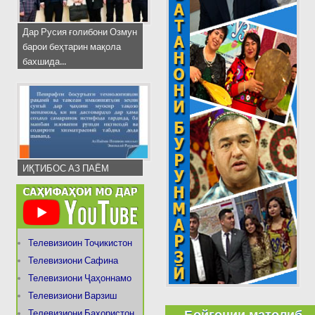
Дар Русия ғолибони Озмун
барои беҳтарин мақола
бахшида...
ИҚТИБОС АЗ ПАЁМ
Телевизиоин Тоҷикистон
Телевизиони Сафина
Телевизиони Ҷаҳоннамо
Телевизиони Варзиш
Бойгонии матолиб
Телевизиони Баҳористон