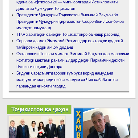
идона ба ифтихори 26 — умин солгарди Истиқлолияти
давлатии Ҷумҳурии Тоҷикистон
Президенти Ҷумҳурии Тоҷикистон Эмомалӣ Раҳмон бо
Президенти Ҷумҳурии Қирғизистон Сооронбой Жээнбеков
мулоқот намуданд
TIКA харитаҳои сайёҳии Тоҷикистонро ба нашр расонид
Сарвари давлат Эмомалӣ Раҳмон дар сохторҳои қудратӣ
тағйироти кадрӣ анҷом доданд
Суханронии Пешвои миллат Эмомалӣ Раҳмон дар маросими
ифтитоҳи мактаби рақами 27 дар деҳаи Паркамчии деҳоти
Пушинги ноҳияи Данғара
Бидуни барасмиятдарории гумрукӣ ворид намудани
маҳсулоти мавриди ниёзи мардум аз Чин сабаби оғози
парвандаи ҷиноятӣ гардид
Тоҷикистон ва ҷаҳон