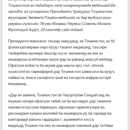
Тоҷикистон аз падидаҳои хеле нигаронкунанда мебошанд.Ин
иқтибос аз суханронии Президенти Ҷумҳурии Тоҷикистон
муҳтарам Эмомалӣ Раҳмон мебошад, ки дар мубоҳисаҳои
умумии иҷлосияи 78-уми Маҷмаи Умумии Созмони Милали
Муттаҳид дирўз, 20 сентябр садо доданд.
Президенти мамлакат таъкид намуданд, ки Тоҷикистон, ки 93
фоизи қаламрави онро кӯҳҳо ташкил медиҳанд, таъсири
тағйирёбии иқлимро бештар эҳсос менамояд ва яке аз
кишварҳои осебпазири ҷаҳон дар ин раванд маҳсуб меёбад.
Офатҳои вобаста ба иқлим дар шакли ярч, сел, обхезӣ,
хушксолӣ ва тармафароӣ дар Тоҷикистон ҳамасола ба вуқуъ
пайваста, боиси талафоти ҷонӣ ва хисороти инфрасохторӣ
мешаванд.
«Дар ин замина, Тоҷикистон ба Чаҳорчӯбаи Сендай оид ба
коҳиши хатари офатҳои табиӣ, ки ба мусоидат дар такмили
низоми огоҳсозии бармаҳал, афзоиши сармоягузорӣ ва
расонидани кумаки молиявӣ ба кишварҳои рӯ ба тараққӣ ва
камтараққӣ равона гардидааст, аҳаммияти хосса
медиҳад.Тоҷикистон яке аз кишварҳои озмоишӣ дар татбиқи