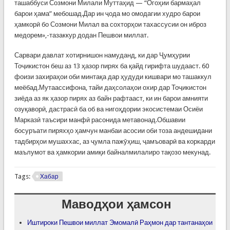
ташаббуси Созмони Милали Муттаҳид — “Огоҳии бармаҳал
барои ҳама” мебошад.Дар ин ҷода мо омодагии худро барои
ҳамкорӣ бо Созмони Милал ва сохторҳои тахассусии он иброз
медорем»,-тазаккур додан Пешвои миллат.
Сарвари давлат хотирнишон намуданд, ки дар Ҷумҳурии
Тоҷикистон беш аз 13 ҳазор пирях ба қайд гирифта шудааст. 60
фоизи захираҳои оби минтақа дар ҳудуди кишвари мо ташаккул
меёбад.Мутаассифона, тайи даҳсолаҳои охир дар Тоҷикистон
зиёда аз як ҳазор пирях аз байн рафтааст, ки ин барои амнияти
озуқаворӣ, дастрасӣ ба об ва нигоҳдории экосистемаи Осиёи
Марказӣ таъсири манфӣ расонида метавонад.Обшавии
босуръати пиряхҳо ҳамчун манбаи асосии оби тоза андешидани
тадбирҳои мушаххас, аз ҷумла пажӯҳиш, ҷамъоварӣ ва коркарди
маълумот ва ҳамкории амиқи байналмилалиро тақозо мекунад.
Tags:
Хабар
Маводҳои ҳамсон
Иштироки Пешвои миллат Эмомалӣ Раҳмон дар тантанаҳои