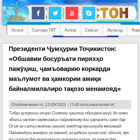
Асосӣ
Сохтори ТВТ
Ахбор
Сиёсат
Иқтисод
Фар
Президенти Ҷумҳурии Тоҷикистон:
«Обшавии босуръати пиряхҳо
пажӯҳиш, ҷамъоварию коркарди
маълумот ва ҳамкории амиқи
байналмилалиро тақозо менамояд»
Опубликовано чт, 21/09/2023 - 11:45 пользователем
tvt
Тибқи гузориши охири Созмони ҷаҳонии обуҳавосанҷӣ, бо номи
«Вазъи иқлим» гармшавии ғайримаъмулии ҳарорати ҳаво дар
Осиё аз сатҳи миёнаи ҷаҳонӣ зиёдтар мушоҳида мешавад.
Пайомадҳои манфии ин раванд, аз қабили хушксолӣ, обхезӣ, ярч
ва сӯхтор дар минтақаҳои гуногуни ҷаҳон, аз ҷумла дар