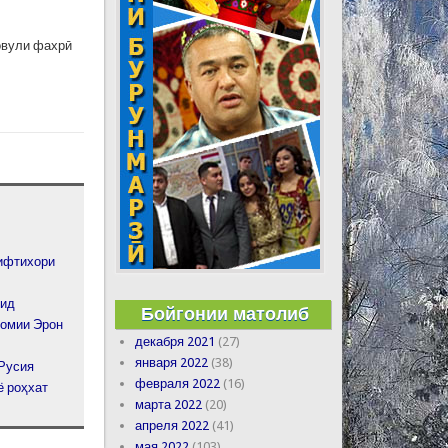
овули фахрӣ
 ифтихори
дид
Бойгонии матолиб
ломии Эрон
декабря 2021
(27)
января 2022
(38)
 Русия
февраля 2022
(16)
ё роҳхат
марта 2022
(20)
апреля 2022
(41)
мая 2022
(103)