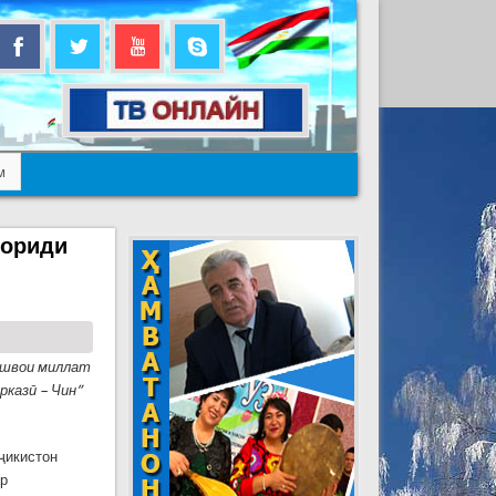
м
вориди
ешвои миллат
казӣ – Чин”
ҷикистон
ар