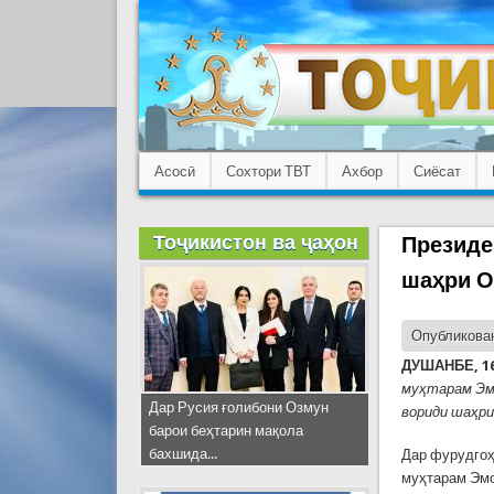
Асосӣ
Сохтори ТВТ
Ахбор
Сиёсат
Тоҷикистон ва ҷаҳон
Президе
шаҳри О
Опубликован
ДУШАНБЕ, 16
муҳтарам Эмо
Дар Русия ғолибони Озмун
вориди шаҳри
барои беҳтарин мақола
бахшида...
Дар фурудгоҳ
муҳтарам Эмо