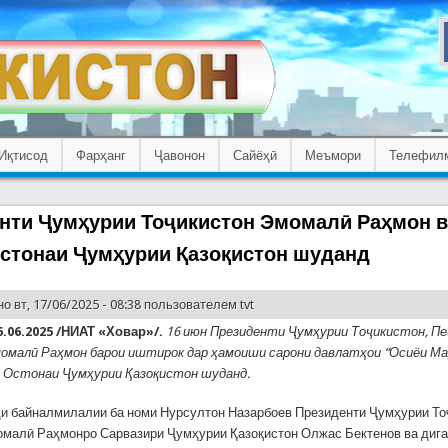
Иқтисод
Фарҳанг
Ҷавонон
Сайёҳӣ
Меъмори
Телефил
нти Ҷумҳурии Тоҷикистон Эмомалӣ Раҳмон 
стонаи Ҷумҳурии Қазоқистон шуданд
о вт, 17/06/2025 - 08:38 пользователем
tvt
.06.2025 /НИАТ «Ховар»/.
16 июн Президенти Ҷумҳурии Тоҷикистон, П
малӣ Раҳмон барои иштирок дар ҳамоиши сарони давлатҳои “Осиёи Мар
 Остонаи Ҷумҳурии Қазоқистон шуданд.
и байналмилалии ба номи Нурсултон Назарбоев Президенти Ҷумҳурии То
малӣ Раҳмонро Сарвазири Ҷумҳурии Қазоқистон Олжас Бектенов ва диг