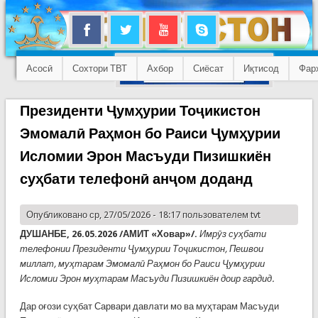
Асосӣ
Сохтори ТВТ
Ахбор
Сиёсат
Иқтисод
Фар
Президенти Ҷумҳурии Тоҷикистон
Эмомалӣ Раҳмон бо Раиси Ҷумҳурии
Исломии Эрон Масъуди Пизишкиён
суҳбати телефонӣ анҷом доданд
Опубликовано ср, 27/05/2026 - 18:17 пользователем
tvt
ДУШАНБЕ, 26.05.2026 /АМИТ «Ховар»/.
Имрӯз суҳбати
телефонии Президенти Ҷумҳурии Тоҷикистон, Пешвои
миллат, муҳтарам Эмомалӣ Раҳмон бо Раиси Ҷумҳурии
Исломии Эрон муҳтарам Масъуди Пизишкиён доир гардид.
Дар оғози суҳбат Сарвари давлати мо ва муҳтарам Масъуди