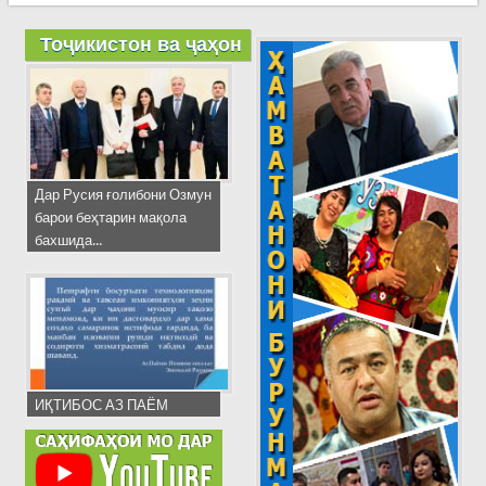
Тоҷикистон ва ҷаҳон
Дар Русия ғолибони Озмун
барои беҳтарин мақола
бахшида...
ИҚТИБОС АЗ ПАЁМ