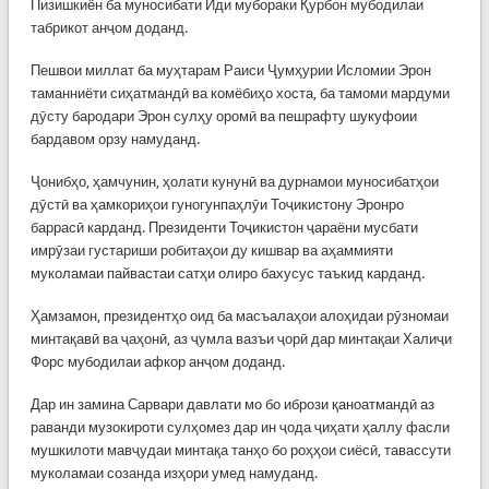
Пизишкиён ба муносибати Иди мубораки Қурбон мубодилаи
табрикот анҷом доданд.
Пешвои миллат ба муҳтарам Раиси Ҷумҳурии Исломии Эрон
таманниёти сиҳатмандӣ ва комёбиҳо хоста, ба тамоми мардуми
дӯсту бародари Эрон сулҳу оромӣ ва пешрафту шукуфоии
бардавом орзу намуданд.
Ҷонибҳо, ҳамчунин, ҳолати кунунӣ ва дурнамои муносибатҳои
дӯстӣ ва ҳамкориҳои гуногунпаҳлӯи Тоҷикистону Эронро
баррасӣ карданд. Президенти Тоҷикистон ҷараёни мусбати
имрӯзаи густариши робитаҳои ду кишвар ва аҳаммияти
муколамаи пайвастаи сатҳи олиро бахусус таъкид карданд.
Ҳамзамон, президентҳо оид ба масъалаҳои алоҳидаи рӯзномаи
минтақавӣ ва ҷаҳонӣ, аз ҷумла вазъи ҷорӣ дар минтақаи Халиҷи
Форс мубодилаи афкор анҷом доданд.
Дар ин замина Сарвари давлати мо бо ибрози қаноатмандӣ аз
раванди музокироти сулҳомез дар ин ҷода ҷиҳати ҳаллу фасли
мушкилоти мавҷудаи минтақа танҳо бо роҳҳои сиёсӣ, тавассути
муколамаи созанда изҳори умед намуданд.