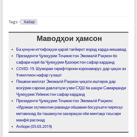
Tags:
Хабар
Маводҳои ҳамсон
Ба қонуни иттифоқҳои қарзӣ тағйирот ворид карда мешавад
Президенти Ҷумҳурии Тоҷикистон Эмомалӣ Раҳмон бо
сафари корӣ ба Ҷумҳурии Қазоқистон сафар карданд
COVID-19. Шумораи гирифторони коронавирус дар ҷаҳон аз
9 миллион нафар гузашт
Пешвои миллат Эмомалӣ Раҳмон ҷиҳати иштирок дар
вохӯрии сарони давлатҳои узви СҲШ ба шаҳри Самарқанди
Ҷумҳурии Узбекистон сафар карданд
Президенти Ҷумҳурии Тоҷикистон Эмомалӣ Раҳмон:
«Идомаи эҳтимолии раванди обшавии босуръати пиряхҳо
метавонад ба ташаккули захираҳои оби минтақа таъсири
манфӣ расонад
Ахбори (05.03.2019)