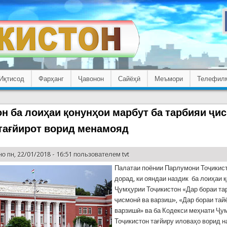
Иқтисод
Фарҳанг
Ҷавонон
Сайёҳӣ
Меъмори
Телефил
н ба лоиҳаи қонунҳои марбут ба тарбияи ҷи
тағйирот ворид менамояд
о пн, 22/01/2018 - 16:51 пользователем
tvt
Палатаи поёнии Парлумони Тоҷикис
дорад, ки ояндаи наздик ба лоиҳаи 
Ҷумҳурии Тоҷикистон «Дар бораи та
ҷисмонӣ ва варзиш», «Дар бораи тай
варзишӣ» ва ба Кодекси меҳнати Ҷу
Тоҷикистон тағйиру иловаҳо ворид н