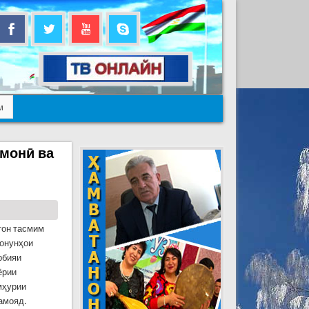
м
смонӣ ва
тон тасмим
қонунҳои
рбияи
ёрии
мҳурии
амояд.