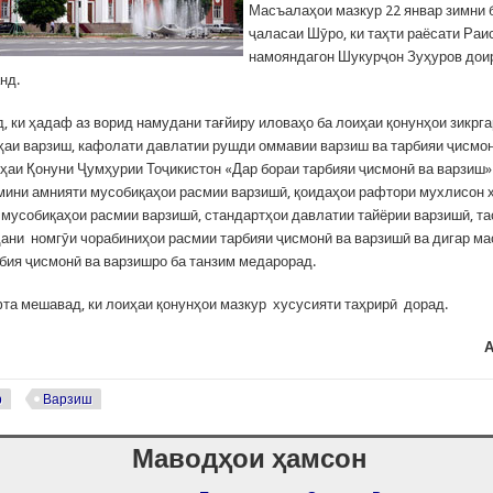
Масъалаҳои мазкур 22 январ зимни 
ҷаласаи Шӯро, ки таҳти раёсати Ра
намояндагон Шукурҷон Зуҳуров доир
нд.
д, ки ҳадаф аз ворид намудани тағйиру иловаҳо ба лоиҳаи қонунҳои зикрг
ҳаи варзиш, кафолати давлатии рушди оммавии варзиш ва тарбияи ҷисмо
иҳаи Қонуни Ҷумҳурии Тоҷикистон «Дар бораи тарбияи ҷисмонӣ ва варзиш
мини амнияти мусобиқаҳои расмии варзишӣ, қоидаҳои рафтори мухлисон 
 мусобиқаҳои расмии варзишӣ, стандартҳои давлатии тайёрии варзишӣ, та
ани номгӯи чорабиниҳои расмии тарбияи ҷисмонӣ ва варзишӣ ва дигар м
рбия ҷисмонӣ ва варзишро ба танзим медарорад.
та мешавад, ки лоиҳаи қонунҳои мазкур хусусияти таҳрирӣ дорад.
А
р
Варзиш
Маводҳои ҳамсон