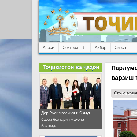
Асосӣ
Сохтори ТВТ
Ахбор
Сиёсат
Тоҷикистон ва ҷаҳон
Парлумо
варзиш 
Опубликован
Дар Русия ғолибони Озмун
барои беҳтарин мақола
бахшида...