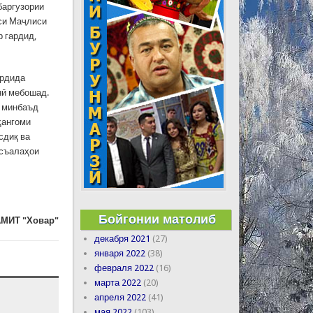
баргузории
иси Маҷлиси
 гардид,
ардида
нӣ мебошад.
» минбаъд
ҳангоми
сдиқ ва
асъалаҳои
Бойгонии матолиб
МИТ "Ховар"
декабря 2021
(27)
января 2022
(38)
февраля 2022
(16)
марта 2022
(20)
апреля 2022
(41)
мая 2022
(103)