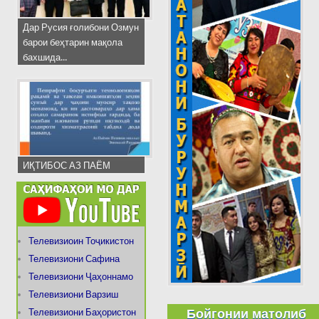
Дар Русия ғолибони Озмун
барои беҳтарин мақола
бахшида...
ИҚТИБОС АЗ ПАЁМ
Телевизиоин Тоҷикистон
Телевизиони Сафина
Телевизиони Ҷаҳоннамо
Телевизиони Варзиш
Бойгонии матолиб
Телевизиони Баҳористон