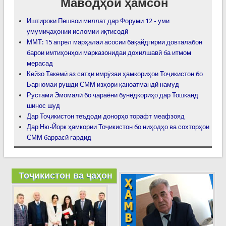
Маводҳои ҳамсон
Иштироки Пешвои миллат дар Форуми 12 - уми
умумиҷаҳонии исломии иқтисодӣ
ММТ: 15 апрел марҳалаи асосии бақайдгирии довталабон
барои имтиҳонҳои марказонидаи дохилшавӣ ба итмом
мерасад
Кейзо Такемӣ аз сатҳи имрӯзаи ҳамкориҳои Тоҷикистон бо
Барномаи рушди СММ изҳори қаноатмандӣ намуд
Рустами Эмомалӣ бо ҷараёни бунёдкориҳо дар Тошканд
шинос шуд
Дар Тоҷикистон теъдоди донорҳо торафт меафзояд
Дар Ню-Йорк ҳамкории Тоҷикистон бо ниҳодҳо ва сохторҳои
СММ баррасӣ гардид
Тоҷикистон ва ҷаҳон