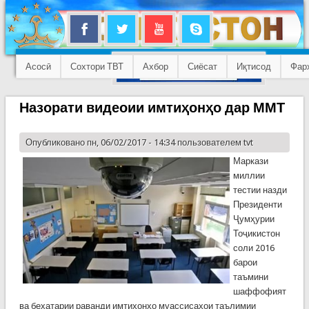
Асосӣ
Сохтори ТВТ
Ахбор
Сиёсат
Иқтисод
Фар
Назорати видеоии имтиҳонҳо дар ММТ
Опубликовано пн, 06/02/2017 - 14:34 пользователем
tvt
Маркази
миллии
тестии назди
Президенти
Ҷумҳурии
Тоҷикистон
соли 2016
барои
таъмини
шаффофият
ва бехатарии раванди имтиҳонҳо муассисаҳои таълимии