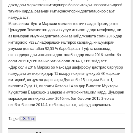
дахлдори марказҳои имтиҳониро бо воситаҳои назорати видеоӣ
таъмин карда, раванди имтиҳонсупории довталабонро сабт
намуда аст.
Маркази матбуоти Маркази миллии тестии назди Президенти
Ҷумҳурии Тоҷикистон дар ин хусус иттилоъ дода меафзояд, ки
аз шумораи умумии довталабони аз қайдгузашта соли 2016 дар
имтиҳонҳо 78327 нафарашон иштирок карданд, ки шумораи
умумии довталабон 92,55 % баробар аст. Гуфта мешавад,
нишондиҳандаи иштироки довталабон дар соли 2016 нисбат ба
соли 2015 0,91% ва нисбат ба соли 2014 3,21% зиёд аст.
«Дар соли 2016 Марказ бо мақсади шаффофу дастрас баргузор
намудани имтиҳонҳо дар 15 шаҳру ноҳияи ҷумҳурӣ 43 маркази
имтиҳонӣ, аз ҷумла дар шаҳри Душанбе 15, ноҳияи Рашт 1,
вилояти Суғд 11, вилояти Хатлон 14 ва дар Вилояти Мухтори
Кӯҳистони Бадахшон 2 маркази имтиҳонӣ ташкил кард. Шумораи
марказҳои имтиҳонӣ соли 2016 нисбат ба соли 2015 2-то ва
нисбат ба соли 2014 4-то бештар аст.»,- афзуд сарчашма.
Tags:
Хабар