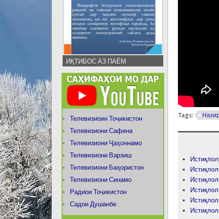
ИҚТИБОС АЗ ПАЁМ
Tags:
Нази
Телевизиоин Тоҷикистон
Телевизиони Сафина
Телевизиони Ҷаҳоннамо
Телевизиони Варзиш
Истиқлол
Телевизиони Баҳористон
Истиқлол
Телевизиони Синамо
Истиқлол
Истиқлол
Радиои Тоҷикистон
Истиқлол
Садои Душанбе
Истиқлол