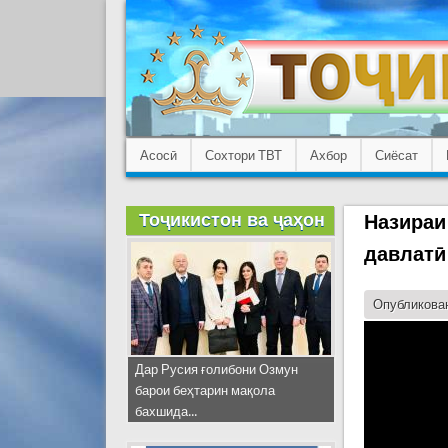
Асосӣ
Сохтори ТВТ
Ахбор
Сиёсат
Тоҷикистон ва ҷаҳон
Назираи
давлатӣ
Опубликован
Дар Русия ғолибони Озмун
барои беҳтарин мақола
бахшида...