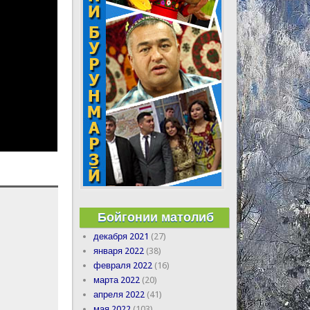
Бойгонии матолиб
декабря 2021
(27)
января 2022
(38)
февраля 2022
(16)
марта 2022
(20)
апреля 2022
(41)
мая 2022
(103)