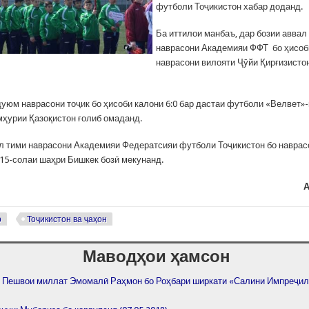
футболи Тоҷикистон хабар доданд.
Ба иттилои манбаъ, дар бозии аввал
наврасони Академияи ФФТ бо ҳисоби
наврасони вилояти Ҷӯйи Қирғизисто
дуюм наврасони тоҷик бо ҳисоби калони 6:0 бар дастаи футболи «Велвет»
ҳурии Қазоқистон ғолиб омаданд.
ел тими наврасони Академияи Федератсияи футболи Тоҷикистон бо наврас
 15-солаи шаҳри Бишкек бозӣ мекунанд.
А
р
Тоҷикистон ва ҷаҳон
Маводҳои ҳамсон
 Пешвои миллат Эмомалӣ Раҳмон бо Роҳбари ширкати «Салини Импреҷил