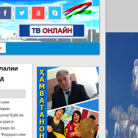
м
илалии
нд
тсияи
барии
Далер Қайсов
и раиси
ӯриро бо
з Федератсияи