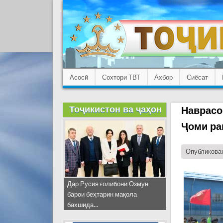
Асосӣ
Сохтори ТВТ
Ахбор
Сиёсат
Тоҷикистон ва ҷаҳон
Наврасо
Ҷоми ра
Опубликован
Дар Русия ғолибони Озмун
барои беҳтарин мақола
бахшида...