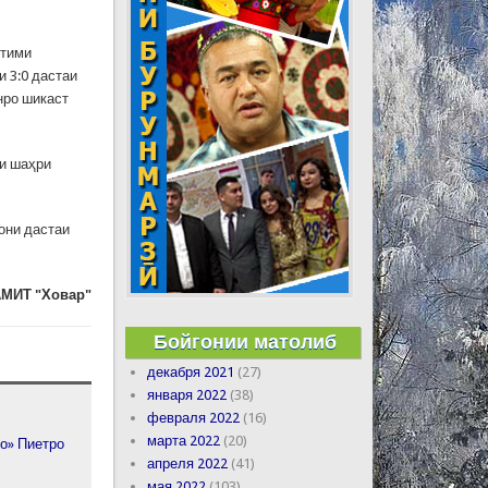
 тими
 3:0 дастаи
нро шикаст
-и шаҳри
они дастаи
МИТ "Ховар"
Бойгонии матолиб
декабря 2021
(27)
января 2022
(38)
февраля 2022
(16)
марта 2022
(20)
о» Пиетро
апреля 2022
(41)
мая 2022
(103)