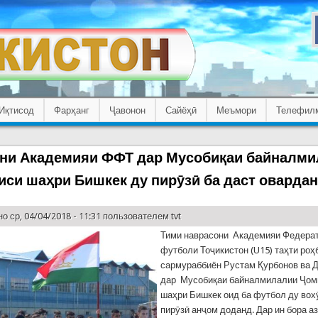
Иқтисод
Фарҳанг
Ҷавонон
Сайёҳӣ
Меъмори
Телефил
ни Академияи ФФТ дар Мусобиқаи байналм
иси шаҳри Бишкек ду пирӯзӣ ба даст оварда
о ср, 04/04/2018 - 11:31 пользователем
tvt
Тими наврасони Академияи Федера
футболи Тоҷикистон (U15) таҳти роҳ
сармураббиён Рустам Қурбонов ва 
дар Мусобиқаи байналмилалии Ҷом
шаҳри Бишкек оид ба футбол ду вох
пирӯзӣ анҷом доданд. Дар ин бора а