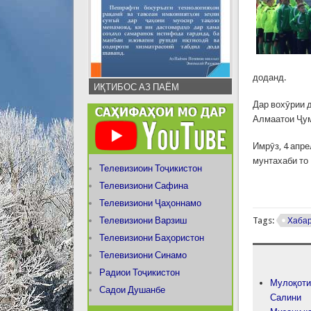
доданд.
ИҚТИБОС АЗ ПАЁМ
Дар вохӯрии 
Алмаатои Ҷум
Имрӯз, 4 апр
мунтахаби то
Телевизиоин Тоҷикистон
Телевизиони Сафина
Телевизиони Ҷаҳоннамо
Телевизиони Варзиш
Tags:
Хаба
Телевизиони Баҳористон
Телевизиони Синамо
Радиои Тоҷикистон
Мулоқоти
Садои Душанбе
Салини