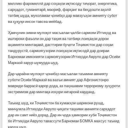
миллию фаромиллӣ дар соҳаҳои иқтисоду тиҷорат, энергетика,
сарҳадот, гуманитарӣ, маориф, фарҳанг ва беҳдошти аҳолӣ
татбиқ шуда, муколамаи ҷонибҳо дар мавзуъҳои амнияту субот
ва ҳуқуқи инсон тавсеа меёбад.
Ҳамчунин зимни мулоқот масъалаи ҷалби сармояи Иттиҳод ва
иштироки фаъоли он дар таҳия ва татбиқи лоиҳаҳои дорои
аҳамияти минтақавӣ, дастгирии буҷети Тоҷикистон дар соҳаи
тандурустӣ, сармоягузории лоиҳаҳои иқтисодӣ дар доираи
Барномаи имконияти сармоягузории Иттиҳоди Аврупо дар Осиёи
Марказӣ зарур шумурда шуд.
Дар ҷараёни мулоқот ҷонибҳо масъалаи таъмини амнияту
суботи Осиёи Марказӣ ва вазъи амният дар Афғонистонро
мавриди баррасӣ қарор дода, аз паҳншавии терроризму зуҳуроти
экстремизм дар минтақа изҳори нигаронӣ карданд.
Таъкид шуд, ки Тоҷикистон ба кумакҳои шарикони рушд,
минҷумла Иттиҳоди Аврупо ҷиҳати таҳкими амнияти сарҳадот
дар ин самт ниёз дорад. Дар ин ҷода ҳамкории хуби Тоҷикистон
бо Иттиҳоди Аврупо тавассути Барномаи БОМКА махсус таъкид
карда шуд.