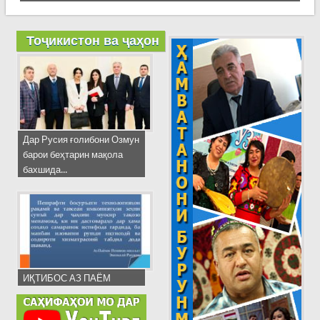
Тоҷикистон ва ҷаҳон
Дар Русия ғолибони Озмун
барои беҳтарин мақола
бахшида...
ИҚТИБОС АЗ ПАЁМ