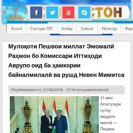
Асосӣ
Сохтори ТВТ
Ахбор
Сиёсат
Иқтисод
Фар
Мулоқоти Пешвои миллат Эмомалӣ
Раҳмон бо Комиссари Иттиҳоди
Аврупо оид ба ҳамкории
байналмилалӣ ва рушд Невен Мимитса
Опубликовано чт, 21/06/2018 - 15:16 пользователем
tvt
21 июн
Асосгузури
сулҳу
ваҳдати
миллӣ —
Пешвои