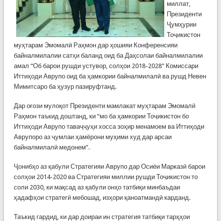
миллат,
Президенти
Ҷумҳурии
Тоҷикистон
муҳтарам Эмомалӣ Раҳмон дар ҳошияи Конференсияи
байналмилалии сатҳи баланд оид ба Даҳсолаи байналмилалии
амал “Об барои рушди устувор, солҳои 2018-2028” Комиссари
Иттиҳоди Аврупо оид ба ҳамкории байналмилалӣ ва рушд Невен
Мимитсаро ба ҳузур пазируфтанд.
Дар оғози мулоқот Президенти мамлакат муҳтарам Эмомалӣ
Раҳмон таъкид доштанд, ки “мо ба ҳамкории Тоҷикистон бо
Иттиҳоди Аврупо таваҷҷуҳи хосса зоҳир менамоем ва Иттиҳоди
Аврупоро аз ҷумлаи ҳамёрони муҳими худ дар арсаи
байналмилалӣ медонем”.
Ҷонибҳо аз қабули Стратегияи Аврупо дар Осиёи Марказӣ барои
солҳои 2014-2020 ва Стратегияи миллии рушди Тоҷикистон то
соли 2030, ки мақсад аз қабули онҳо татбиқи минбаъдаи
ҳадафҳои стратегӣ мебошад, изҳори қаноатмандӣ карданд.
Таъкид гардид, ки дар доираи ин стратегия татбиқи тарҳҳои