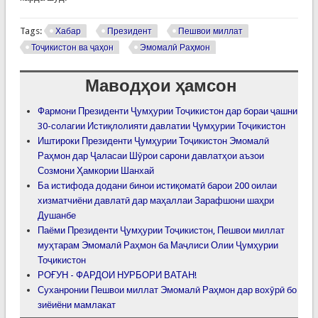
Tags:
Хабар
Президент
Пешвои миллат
Тоҷикистон ва ҷаҳон
Эмомалӣ Раҳмон
Маводҳои ҳамсон
Фармони Президенти Ҷумҳурии Тоҷикистон дар бораи ҷашни
30-солагии Истиқлолияти давлатии Ҷумҳурии Тоҷикистон
Иштироки Президенти Ҷумҳурии Тоҷикистон Эмомалӣ
Раҳмон дар Ҷаласаи Шӯрои сарони давлатҳои аъзои
Созмони Ҳамкории Шанхай
Ба истифода додани бинои истиқоматӣ барои 200 оилаи
хизматчиёни давлатӣ дар маҳаллаи Зарафшони шаҳри
Душанбе
Паёми Президенти Ҷумҳурии Тоҷикистон, Пешвои миллат
муҳтарам Эмомалӣ Раҳмон ба Маҷлиси Олии Ҷумҳурии
Тоҷикистон
РОҒУН - ФАРДОИ НУРБОРИ ВАТАН!
Суханронии Пешвои миллат Эмомалӣ Раҳмон дар вохӯрӣ бо
зиёиёни мамлакат