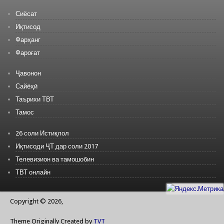
Сиёсат
Иқтисод
Фарҳанг
Фароғат
Ҷавонон
Сайёҳӣ
Таърихи ТВТ
Тамос
26 соли Истиқлол
Иқтисоди ҶТ дар соли 2017
Телевизион ва тамошобин
ТВТ онлайн
Copyright © 2026,
Theme Originally Created by
TVT