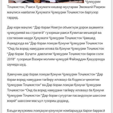
Ҷумҳурии
Тоҷикистон, Раиси Ҳукумати кишвар муҳтарам Эмомалӣ Раҳмон
маҷлиси навбатии Ҳукумати Ҷумҳурии Тоҷикистон баргузор
гардид.
Дар кори маҷлис “Дар бораи Номгӯи объектҳои дорои аҳамияти
ҷумҳуриявӣ ва стратегӣ” гузориши раиси Кумитаи меъморӣ ва
сохтмонии назди Ҳукумати Ҷумҳурии Тоҷикистон Ҷамшед
Аҳмадзода ва “Дар бораи лоиҳаи Қонуни Ҷумҳурии Тоҷикистон
“Оид ба ворид намудани илова ба Қонуни Ҷумҳурии Тоҷикистон
“Дар бораи Буҷети давлатии Ҷумҳурии Тоҷикистон барои соли
2018” гузориши Вазири молияи ҷумҳурӣ Файзиддин Қаҳҳорзода
шунида шуд.
Ҳамчунин дар бораи лоиҳаи Қонуни Ҷумҳурии Тоҷикистон “Дар
бораи ворид намудани тағйиру иловаҳо ба Кодекси ҷиноятии
Ҷумҳурии Тоҷикистон” ва Дар бораи лоиҳаи Қонуни Ҷумҳурии
Тоҷикистон “Оид ба ворид намудани тағйиру иловаҳо ба Қонуни
Ҷумҳурии Тоҷикистон “Дар бораи суғуртаи пасандозҳои шахсони
воқеӣ” шахсони масъул гузориш доданд.
Баъди муҳокима лоиҳаҳои қонунҳои номбаршуда барои баррасӣ