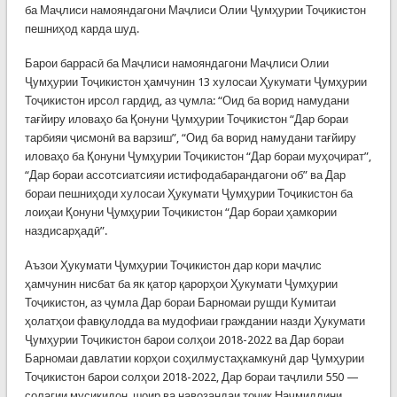
ба Маҷлиси намояндагони Маҷлиси Олии Ҷумҳурии Тоҷикистон
пешниҳод карда шуд.
Барои баррасӣ ба Маҷлиси намояндагони Маҷлиси Олии
Ҷумҳурии Тоҷикистон ҳамчунин 13 хулосаи Ҳукумати Ҷумҳурии
Тоҷикистон ирсол гардид, аз ҷумла: “Оид ба ворид намудани
тағйиру иловаҳо ба Қонуни Ҷумҳурии Тоҷикистон “Дар бораи
тарбияи ҷисмонӣ ва варзиш”, “Оид ба ворид намудани тағйиру
иловаҳо ба Қонуни Ҷумҳурии Тоҷикистон “Дар бораи муҳоҷират”,
“Дар бораи ассотсиатсияи истифодабарандагони об” ва Дар
бораи пешниҳоди хулосаи Ҳукумати Ҷумҳурии Тоҷикистон ба
лоиҳаи Қонуни Ҷумҳурии Тоҷикистон “Дар бораи ҳамкории
наздисарҳадӣ”.
Аъзои Ҳукумати Ҷумҳурии Тоҷикистон дар кори маҷлис
ҳамчунин нисбат ба як қатор қарорҳои Ҳукумати Ҷумҳурии
Тоҷикистон, аз ҷумла Дар бораи Барномаи рушди Кумитаи
ҳолатҳои фавқулодда ва мудофиаи граждании назди Ҳукумати
Ҷумҳурии Тоҷикистон барои солҳои 2018-2022 ва Дар бораи
Барномаи давлатии корҳои соҳилмустаҳкамкунӣ дар Ҷумҳурии
Тоҷикистон барои солҳои 2018-2022, Дар бораи таҷлили 550 —
солагии мусиқидон, шоир ва навозандаи тоҷик Наҷмиддини