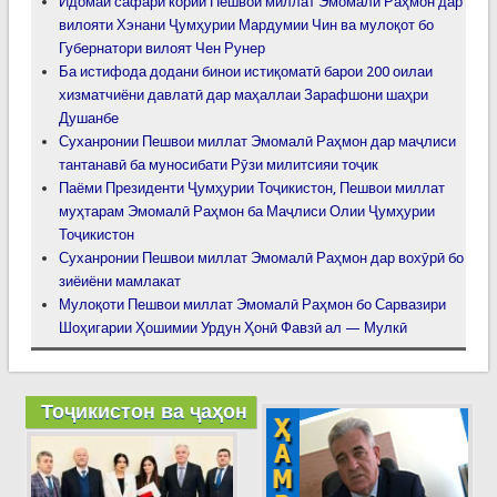
Идомаи сафари кории Пешвои миллат Эмомалӣ Раҳмон дар
вилояти Хэнани Ҷумҳурии Мардумии Чин ва мулоқот бо
Губернатори вилоят Чен Рунер
Ба истифода додани бинои истиқоматӣ барои 200 оилаи
хизматчиёни давлатӣ дар маҳаллаи Зарафшони шаҳри
Душанбе
Суханронии Пешвои миллат Эмомалӣ Раҳмон дар маҷлиси
тантанавӣ ба муносибати Рӯзи милитсияи тоҷик
Паёми Президенти Ҷумҳурии Тоҷикистон, Пешвои миллат
муҳтарам Эмомалӣ Раҳмон ба Маҷлиси Олии Ҷумҳурии
Тоҷикистон
Суханронии Пешвои миллат Эмомалӣ Раҳмон дар вохӯрӣ бо
зиёиёни мамлакат
Мулоқоти Пешвои миллат Эмомалӣ Раҳмон бо Сарвазири
Шоҳигарии Ҳошимии Урдун Ҳонӣ Фавзӣ ал — Мулкӣ
Тоҷикистон ва ҷаҳон