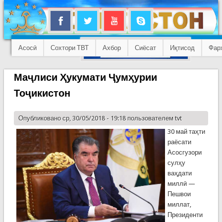
Асосӣ
Сохтори ТВТ
Ахбор
Сиёсат
Иқтисод
Фар
Маҷлиси Ҳукумати Ҷумҳурии
Тоҷикистон
Опубликовано ср, 30/05/2018 - 19:18 пользователем
tvt
30 май таҳти
раёсати
Асосгузори
сулҳу
ваҳдати
миллӣ —
Пешвои
миллат,
Президенти