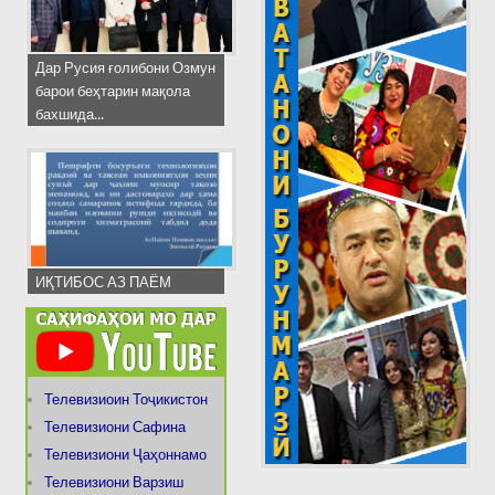
Дар Русия ғолибони Озмун
барои беҳтарин мақола
бахшида...
ИҚТИБОС АЗ ПАЁМ
Телевизиоин Тоҷикистон
Телевизиони Сафина
Телевизиони Ҷаҳоннамо
Телевизиони Варзиш