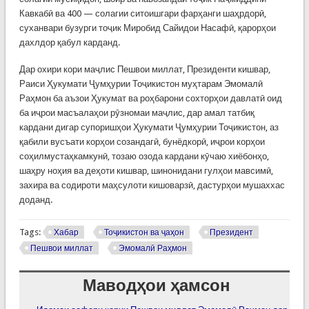
Кавкабӣ ва 400 — солагии ситоишгари фарҳанги шаҳрдорӣ,
суханвари бузурги тоҷик Миробид Сайидои Насафӣ, қарорҳои
дахлдор қабул карданд.
Дар охири кори маҷлис Пешвои миллат, Президенти кишвар,
Раиси Ҳукумати Ҷумҳурии Тоҷикистон муҳтарам Эмомалӣ
Раҳмон ба аъзои Ҳукумат ва роҳбарони сохторҳои давлатӣ оид
ба иҷрои масъалаҳои рӯзномаи маҷлис, дар амал татбиқ
кардани дигар супоришҳои Ҳукумати Ҷумҳурии Тоҷикистон, аз
қабили вусъати корҳои созандагӣ, бунёдкорӣ, иҷрои корҳои
соҳилмустаҳкамкунӣ, тозаю озода кардани кӯчаю хиёбонҳо,
шаҳру ноҳия ва деҳоти кишвар, шинонидани гулҳои мавсимӣ,
захира ва содироти маҳсулоти кишоварзӣ, дастурҳои мушаххас
доданд.
Tags:
Хабар
Тоҷикистон ва ҷаҳон
Президент
Пешвои миллат
Эмомалӣ Раҳмон
Маводҳои ҳамсон