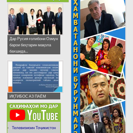
Дар Русия ғолибони Озмун
барои беҳтарин мақола
бахшида...
ИҚТИБОС АЗ ПАЁМ
Телевизиоин Тоҷикистон