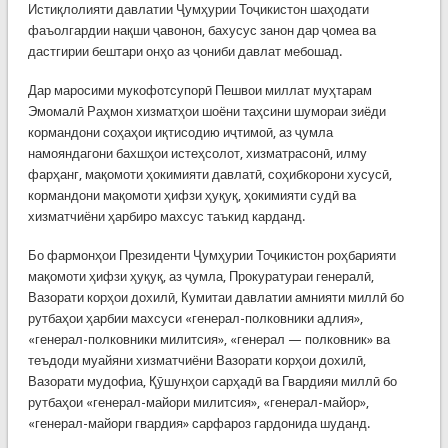
Истиқлолияти давлатии Ҷумҳурии Тоҷикистон шаҳодати
фаъолгардии нақши ҷавонон, бахусус занон дар ҷомеа ва
дастгирии бештари онҳо аз ҷониби давлат мебошад.
Дар маросими мукофотсупорӣ Пешвои миллат муҳтарам
Эмомалӣ Раҳмон хизматҳои шоёни таҳсини шумораи зиёди
кормандони соҳаҳои иқтисодию иҷтимоӣ, аз ҷумла
намояндагони бахшҳои истеҳсолот, хизматрасонӣ, илму
фарҳанг, мақомоти ҳокимияти давлатӣ, соҳибкорони хусусӣ,
кормандони мақомоти ҳифзи ҳуқуқ, ҳокимияти судӣ ва
хизматчиёни ҳарбиро махсус таъкид карданд.
Бо фармонҳои Президенти Ҷумҳурии Тоҷикистон роҳбарияти
мақомоти ҳифзи ҳуқуқ, аз ҷумла, Прокуратураи генералӣ,
Вазорати корҳои дохилӣ, Кумитаи давлатии амнияти миллӣ бо
рутбаҳои ҳарбии махсуси «генерал-полковники адлия»,
«генерал-полковники милитсия», «генерал — полковник» ва
теъдоди муайяни хизматчиёни Вазорати корҳои дохилӣ,
Вазорати мудофиа, Қӯшунҳои сарҳадӣ ва Гвардияи миллӣ бо
рутбаҳои «генерал-майори милитсия», «генерал-майор»,
«генерал-майори гвардия» сарфароз гардонида шуданд.