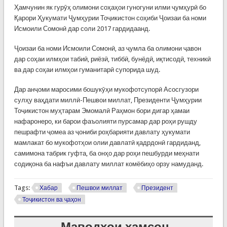
Ҳамчунин як гурӯҳ олимони соҳаҳои гуногуни илми ҷумҳурӣ бо
Қарори Ҳукумати Ҷумҳурии Тоҷикистон соҳиби Ҷоизаи ба номи
Исмоили Сомонӣ дар соли 2017 гардидаанд.
Ҷоизаи ба номи Исмоили Сомонӣ, аз ҷумла ба олимони ҷавон
дар соҳаи илмҳои табиӣ, риёзӣ, тиббӣ, бунёдӣ, иқтисодӣ, техникӣ
ва дар соҳаи илмҳои гуманитарӣ супорида шуд.
Дар анҷоми маросими бошукӯҳи мукофотсупорӣ Асосгузори
сулҳу ваҳдати миллӣ-Пешвои миллат, Президенти Ҷумҳурии
Тоҷикистон муҳтарам Эмомалӣ Раҳмон бори дигар ҳамаи
нафаронеро, ки барои фаъолияти пурсамар дар роҳи рушду
пешрафти ҷомеа аз ҷониби роҳбарияти давлату ҳукумати
мамлакат бо мукофотҳои олии давлатӣ қадрдонӣ гардиданд,
самимона табрик гуфта, ба онҳо дар роҳи пешбурди меҳнати
содиқона ба нафъи давлату миллат комёбиҳо орзу намуданд.
Tags:
Хабар
Пешвои миллат
Президент
Тоҷикистон ва ҷаҳон
Маводҳои ҳамсон