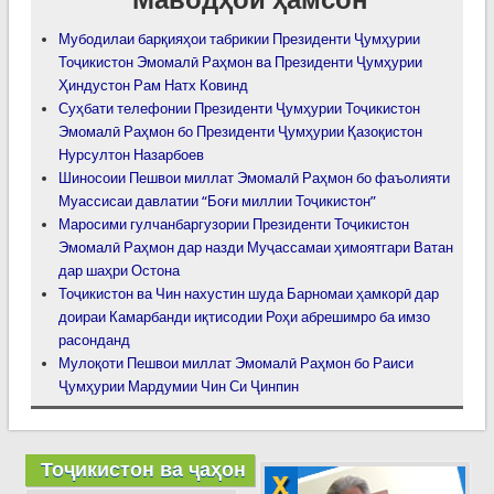
Мубодилаи барқияҳои табрикии Президенти Ҷумҳурии
Тоҷикистон Эмомалӣ Раҳмон ва Президенти Ҷумҳурии
Ҳиндустон Рам Натх Ковинд
Суҳбати телефонии Президенти Ҷумҳурии Тоҷикистон
Эмомалӣ Раҳмон бо Президенти Ҷумҳурии Қазоқистон
Нурсултон Назарбоев
Шиносоии Пешвои миллат Эмомалӣ Раҳмон бо фаъолияти
Муассисаи давлатии “Боғи миллии Тоҷикистон”
Маросими гулчанбаргузории Президенти Тоҷикистон
Эмомалӣ Раҳмон дар назди Муҷассамаи ҳимоятгари Ватан
дар шаҳри Остона
Тоҷикистон ва Чин нахустин шуда Барномаи ҳамкорӣ дар
доираи Камарбанди иқтисодии Роҳи абрешимро ба имзо
расонданд
Мулоқоти Пешвои миллат Эмомалӣ Раҳмон бо Раиси
Ҷумҳурии Мардумии Чин Си Ҷинпин
Тоҷикистон ва ҷаҳон