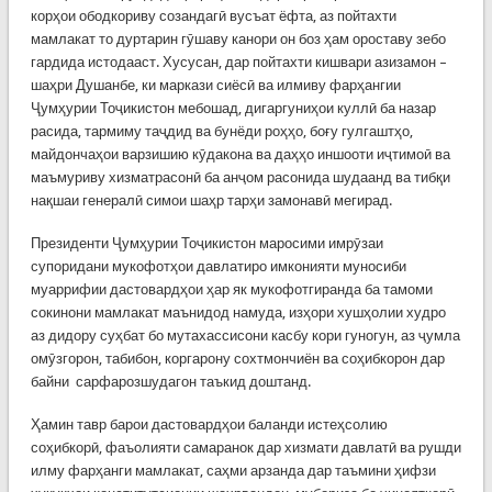
корҳои ободкориву созандагӣ вусъат ёфта, аз пойтахти
мамлакат то дуртарин гӯшаву канори он боз ҳам ороставу зебо
гардида истодааст. Хусусан, дар пойтахти кишвари азизамон –
шаҳри Душанбе, ки маркази сиёсӣ ва илмиву фарҳангии
Ҷумҳурии Тоҷикистон мебошад, дигаргуниҳои куллӣ ба назар
расида, тармиму таҷдид ва бунёди роҳҳо, боғу гулгаштҳо,
майдончаҳои варзишию кӯдакона ва даҳҳо иншооти иҷтимоӣ ва
маъмуриву хизматрасонӣ ба анҷом расонида шудаанд ва тибқи
нақшаи генералӣ симои шаҳр тарҳи замонавӣ мегирад.
Президенти Ҷумҳурии Тоҷикистон маросими имрӯзаи
супоридани мукофотҳои давлатиро имконияти муносиби
муаррифии дастовардҳои ҳар як мукофотгиранда ба тамоми
сокинони мамлакат маънидод намуда, изҳори хушҳолии худро
аз дидору суҳбат бо мутахассисони касбу кори гуногун, аз ҷумла
омӯзгорон, табибон, коргарону сохтмончиён ва соҳибкорон дар
байни сарфарозшудагон таъкид доштанд.
Ҳамин тавр барои дастовардҳои баланди истеҳсолию
соҳибкорӣ, фаъолияти самаранок дар хизмати давлатӣ ва рушди
илму фарҳанги мамлакат, саҳми арзанда дар таъмини ҳифзи