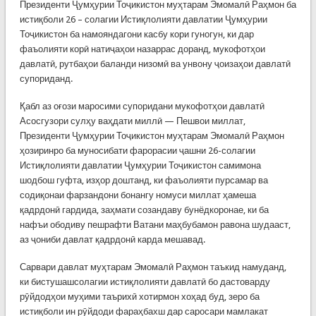
Президенти Ҷумҳурии Тоҷикистон муҳтарам Эмомалӣ Раҳмон ба
истиқболи 26 – солагии Истиқлолияти давлатии Ҷумҳурии
Тоҷикистон ба намояндагони касбу кори гуногун, ки дар
фаъолияти корӣ натиҷаҳои назаррас доранд, мукофотҳои
давлатӣ, рутбаҳои баланди низомӣ ва унвону ҷоизаҳои давлатӣ
супориданд.
Қабл аз оғози маросими супоридани мукофотҳои давлатӣ
Асосгузори сулҳу ваҳдати миллӣ — Пешвои миллат,
Президенти Ҷумҳурии Тоҷикистон муҳтарам Эмомалӣ Раҳмон
ҳозиринро ба муносибати фарорасии ҷашни 26-солагии
Истиқлолияти давлатии Ҷумҳурии Тоҷикистон самимона
шодбош гуфта, изҳор доштанд, ки фаъолияти пурсамар ва
содиқонаи фарзандони бонангу номуси миллат ҳамеша
қадрдонӣ гардида, заҳмати созандаву бунёдкоронае, ки ба
нафъи ободиву пешрафти Ватани маҳбубамон равона шудааст,
аз ҷониби давлат қадрдонӣ карда мешавад.
Сарвари давлат муҳтарам Эмомалӣ Раҳмон таъкид намуданд,
ки бистушашсолагии истиқлолияти давлатӣ бо дастоварду
рӯйдодҳои муҳими таърихӣ хотирмон хоҳад буд, зеро ба
истиқболи ин рӯйдоди фараҳбахш дар саросари мамлакат