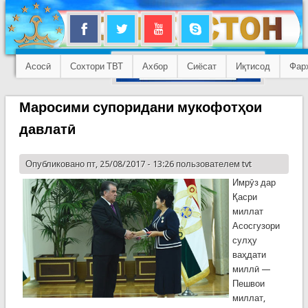
Асосӣ
Сохтори ТВТ
Ахбор
Сиёсат
Иқтисод
Фар
Маросими супоридани мукофотҳои
давлатӣ
Опубликовано пт, 25/08/2017 - 13:26 пользователем
tvt
Имрӯз дар
Қасри
миллат
Асосгузори
сулҳу
ваҳдати
миллӣ —
Пешвои
миллат,