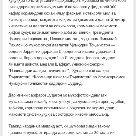
ҳуқуқҳои конститутсионии шаҳрвандон, мубориза бо ҷинояткорӣ,
нигоҳдории тартиботи ҷамъиятӣ ва ҷасорату фидокорӣ 300
нафар кормандони соҳаи илму фарҳанг, истеҳсоли мол ва
хизматрасониҳо, мақомоти маҳаллии ҳокимияти давлатӣ, дигар
хизматчиёни давлатӣ ва соҳибкорон, кормандони мақомоти
ҳифзи ҳуқуқ ва хизматчиёни ҳарбӣ аз ҷониби Президенти
Ҷумҳурии Тоҷикистон, Пешвои миллат, муҳтарам Эмомалӣ
Раҳмон бо мукофотҳои давлатии Ҷумҳурии Тоҷикистон —
ордени Зарринтоҷ дараҷаи II, ордени Спитамен дараҷаи II,
ордени Шараф дараҷаҳои I ва II, медали Ҷасорат, медали
Хизмати шоиста, медали Шафқат, унвонҳои фахрии
“Нависандаи халқии Тоҷикистон”, “Ҳунарпешаи халқии
Тоҷикистон”, “Корманди шоистаи Тоҷикистон” ва Ифтихорномаи
Ҷумҳурии Тоҷикистон қадрдонӣ шуданд.
Дар миёни сарфарозшудагон бо мукофотҳои давлатӣ
мутахассисони касбу кори гуногун, аз ҷумла омӯзгорон, адибон,
табибон, коргарону сохтмончиён, роҳсозон ва кормандони
мақомоти ҳифзи ҳуқуқ ва сохторҳои низомӣ мебошанд.
Таъкид кардан ба маврид аст, ки шумораи зиёди занону
ҷавонони мукофотгиранда дар соли таҷлил аз 26-солагии