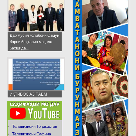
Дар Русия ғолибони Озмун
барои беҳтарин мақола
бахшида...
ИҚТИБОС АЗ ПАЁМ
Телевизиоин Тоҷикистон
Телевизиони Сафина