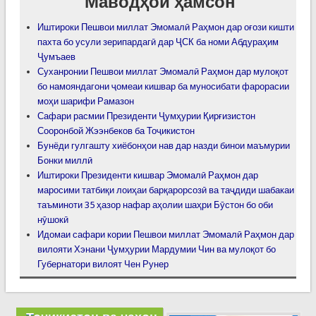
Маводҳои ҳамсон
Иштироки Пешвои миллат Эмомалӣ Раҳмон дар оғози кишти
пахта бо усули зерипардагӣ дар ҶСК ба номи Абдураҳим
Ҷумъаев
Суханронии Пешвои миллат Эмомалӣ Раҳмон дар мулоқот
бо намояндагони ҷомеаи кишвар ба муносибати фарорасии
моҳи шарифи Рамазон
Сафари расмии Президенти Ҷумҳурии Қирғизистон
Сооронбой Жээнбеков ба Тоҷикистон
Бунёди гулгашту хиёбонҳои нав дар назди бинои маъмурии
Бонки миллӣ
Иштироки Президенти кишвар Эмомалӣ Раҳмон дар
маросими татбиқи лоиҳаи барқарорсозӣ ва таҷдиди шабакаи
таъминоти 35 ҳазор нафар аҳолии шаҳри Бӯстон бо оби
нӯшокӣ
Идомаи сафари кории Пешвои миллат Эмомалӣ Раҳмон дар
вилояти Хэнани Ҷумҳурии Мардумии Чин ва мулоқот бо
Губернатори вилоят Чен Рунер