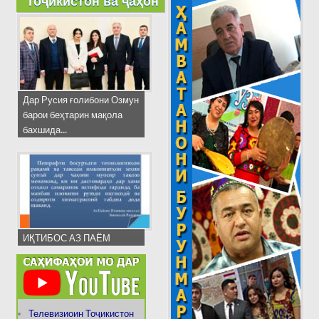
Тоҷикистон ва ҷаҳон
Дар Русия ғолибони Озмун
барои беҳтарин мақола
бахшида...
ИҚТИБОС АЗ ПАЁМ
Телевизиоин Тоҷикистон