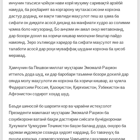
инчунин таъсиси ҷойҳои нави корӣ муҳиму саривақтӣ арзёбӣ
намуда, ба роҳбарият ва коргарону мутахассисони корхона
дастур доданд, ки вақти тавлиди маҳсулот пеш аз ҳама ба
сифати он диққати асосӣ диҳанд ва манфиати худро аз солимии
ҷомеа боло нагузоранд. Бо анҷоми ин амал онҳо метавонанд,
дар бозори дохил ва хориҷи кишвар мизоҷони бештар пайдо
намоянд. Зеро эътимоди харидор ба сифати маҳсулот яке аз
талаботи асосӣ дар роҳи муваффақ шудани корхона ба ҳисоб
меравад.
Ҳамчунин ба Пешвои миллат муҳтарам Эмомалӣ Раҳмон
иттилоъ дода шуд, ки дар баробари таъмини бозори дохилӣ дар
оянда молу маҳсулоти ин корхона ба хориҷи кишвар, аз ҷумла
Федератсияи Россия, Қазоқистон, Қирғизистон, Ӯзбекистон ва
Афғонистон содирот хоҳад шуд.
Баъди шиносоӣ бо шароити кор ва ҷараёни истеҳсолот
Президенти мамлакат муҳтарам Эмомалӣ Раҳмон ба
соҳибкорони ватанӣ баҳри дастгирии сиёсати бунёдкоронаи
Ҳукумати Ҷумҳурии Тоҷикистон баҳои баланд дода, онҳоро ба
идомаи иқдомҳои созанда ҳидоят карданд. Бо таваҷҷуҳ ба
рушди корхона, сармоягузорони Ҷамъияти саҳҳомии кушодаи