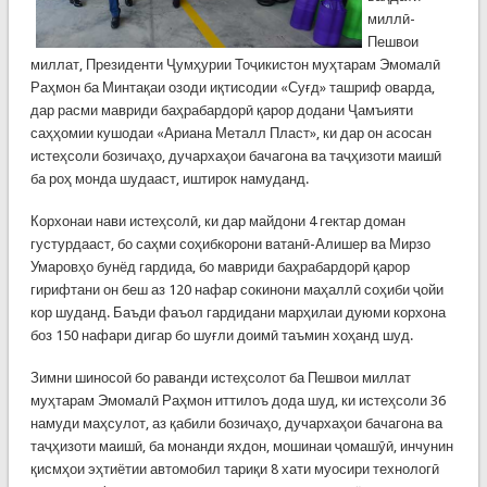
миллӣ-
Пешвои
миллат, Президенти Ҷумҳурии Тоҷикистон муҳтарам Эмомалӣ
Раҳмон ба Минтақаи озоди иқтисодии «Суғд» ташриф оварда,
дар расми мавриди баҳрабардорӣ қарор додани Ҷамъияти
саҳҳомии кушодаи «Ариана Металл Пласт», ки дар он асосан
истеҳсоли бозичаҳо, дучархаҳои бачагона ва таҷҳизоти маишӣ
ба роҳ монда шудааст, иштирок намуданд.
Корхонаи нави истеҳсолӣ, ки дар майдони 4 гектар доман
густурдааст, бо саҳми соҳибкорони ватанӣ-Алишер ва Мирзо
Умаровҳо бунёд гардида, бо мавриди баҳрабардорӣ қарор
гирифтани он беш аз 120 нафар сокинони маҳаллӣ соҳиби ҷойи
кор шуданд. Баъди фаъол гардидани марҳилаи дуюми корхона
боз 150 нафари дигар бо шуғли доимӣ таъмин хоҳанд шуд.
Зимни шиносоӣ бо раванди истеҳсолот ба Пешвои миллат
муҳтарам Эмомалӣ Раҳмон иттилоъ дода шуд, ки истеҳсоли 36
намуди маҳсулот, аз қабили бозичаҳо, дучархаҳои бачагона ва
таҷҳизоти маишӣ, ба монанди яхдон, мошинаи ҷомашӯӣ, инчунин
қисмҳои эҳтиётии автомобил тариқи 8 хати муосири технологӣ