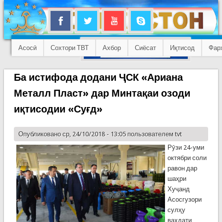
Асосӣ
Сохтори ТВТ
Ахбор
Сиёсат
Иқтисод
Фар
Ба истифода додани ҶСК «Ариана
Металл Пласт» дар Минтақаи озоди
иқтисодии «Суғд»
Опубликовано ср, 24/10/2018 - 13:05 пользователем
tvt
Рӯзи 24-уми
октябри соли
равон дар
шаҳри
Хуҷанд
Асосгузори
сулҳу
ваҳдати