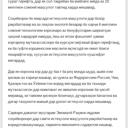
сурат гирифта, дар як сол тақрибан ба маблағи зиёда аз 20
миллион сомонӣ маҳсулот тавлид карда мешавад.
Соҳибкорон бо мақсади истеҳсоли маҳсулоти дар бозор
рақобатпазир ва аз лиҳози экологӣ безарар бо харҷи 6 миллион
сомонӣ технологияи корхонаро аз бонуфузтарин ширкатҳои
ҷаҳонӣ харидорӣ намуда, пеш аз оғози фаъолият ҳамаи
коргарону мутахассисонро ба курсҳои омӯзишӣ фаро гирифтанд,
ки ба гуфти коршиносони масоили иқтисодӣ ин омил боиси
пешрафти кор, хусусан истеҳсоли маҳсулоти хушсифат
мегардад.
Дар ин корхона кор дар ду баст ба роҳ монда шуда, ашёи хом
қисман аз хориҷи кишвар, аз ҷумла аз Федератсияи Россия, Чин,
Қазоқистон ва Ӯзбекистон ворид мегардад ва ба таъкиди
мутахассисон дар мамлакат ин аввалин корхонае ба ҳисоб
меравад, ки тамоми қисмҳои бозичаҳо, дучархаҳои бачагона ва
дигар таҷҳизоти маишӣ дар дохил истеҳсол карда мешавад.
Сарвари давалат муҳтарам Эмомалӣ Раҳмон иқдоми
соҳибкоронро дар самти истеҳсоли маҳсулоти рақобатпазир ва
воридотивазкунанда, тақвияти имконияти содиротии кишвар,