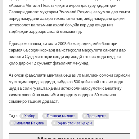
«Ариана Металл Пласт» ҷиҳати иҷрои дастуру ҳидоятҳои
Сарвари давлат муҳтарам Эмомалӣ Раҳмон, аз ҷумла дар самти
ворид намудани хатҳои технологии нав, зиёд намудани ҳаҷми
истеҳсолот ва таъмини аҳолӣ бо ҷойи кор дар оянда низ
тадбирҳои заруриро амалӣ менамоянд.
Ёдовар мешавем, ки соли 2008 бо мақсади ҷалби бештари
сармоя ба соҳаи коркард ва истеҳсоли маҳсулоти саноатӣ дар
вилояти Суғд минтақаи озоди иқтисодӣ таъсис дода шуд, ки
ҳоло дар он 12 субъект фаъолият мекунад.
Аз оғози фаъолияти минтақа беш аз 70 миллион сомонӣ сармояи
мустақим ворид гардида, зиёда аз 500 ҷойи корӣ таъсис дода
шуд ва соли гузашта ҳаҷми истеҳсоли маҳсулоти саноативу
хизматрасонӣ ва амалиёти воридоту содирот 80 миллион
сомониро ташкил додааст.
Tags:
Хабар
Пешвои миллат
Президент
Эмомалӣ Раҳмон
Тоҷикистон ва ҷаҳон