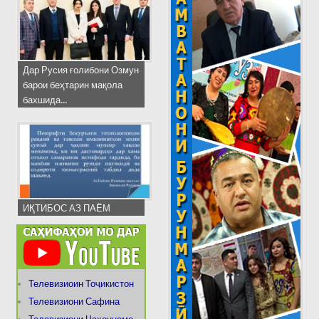
Дар Русия ғолибони Озмун
барои беҳтарин мақола
бахшида...
ИҚТИБОС АЗ ПАЁМ
Телевизиоин Тоҷикистон
Телевизиони Сафина