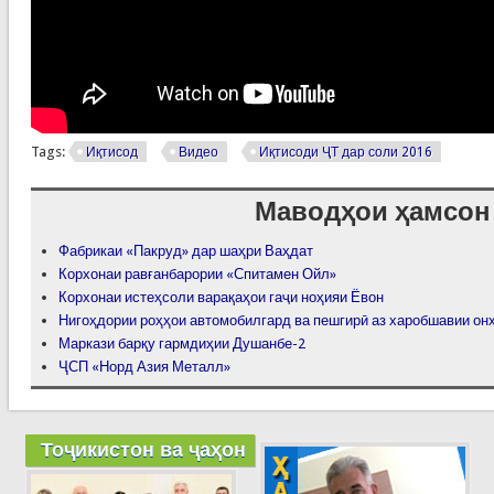
Tags:
Иқтисод
Видео
Иқтисоди ҶТ дар соли 2016
Маводҳои ҳамсон
Фабрикаи «Пакруд» дар шаҳри Ваҳдат
Корхонаи равғанбарории «Спитамен Ойл»
Корхонаи истеҳсоли варақаҳои гаҷи ноҳияи Ёвон
Нигоҳдории роҳҳои автомобилгард ва пешгирӣ аз харобшавии он
Маркази барқу гармдиҳии Душанбе-2
ҶСП «Норд Азия Металл»
Тоҷикистон ва ҷаҳон