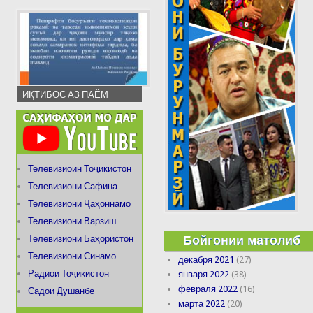
ИҚТИБОС АЗ ПАЁМ
Телевизиоин Тоҷикистон
Телевизиони Сафина
Телевизиони Ҷаҳоннамо
Телевизиони Варзиш
Бойгонии матолиб
Телевизиони Баҳористон
Телевизиони Синамо
декабря 2021
(27)
Радиои Тоҷикистон
января 2022
(38)
февраля 2022
(16)
Садои Душанбе
марта 2022
(20)