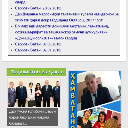
овард
Сарбози Ватан (20.02.2018)
Дар Душанбе маросимҳои тантанавии гусели навҷавонон ба
хизмати ҳарбӣ доир гардиданд Октябр 3, 2017 15:01
Бо мақсади дарёфти донишҷӯи беҳтарин, лаёқатманд,
соҳибмаърифат ва ташаббускор озмуни ҷумҳуриявии
«Донишҷўи сол-2017» эълон гардид
Сарбози Ватан (07.08.2018)
Сарбози Ватан (02.01.2018)
Тоҷикистон ва ҷаҳон
Дар Русия ғолибони Озмун
барои беҳтарин мақола
бахшида...