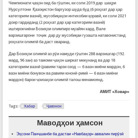
Чемпионати ҷаҳон оид ба гӯштин, ки соли 2019 дар шаҳри
Нурсултони Қазоқистон баргузор шуда буд (6 роҳхат дар ҳар
категорияи вазнӣ), мусобиқаҳои интихобии қоравӣ, ки соли 2021
доир гардиданд (2 роҳхат дар ҳар категорияи вазнӣ)
иштирокчиёни Бозиҳои олимпиро муайян кард. Вале
варзишгарони тоҷик дар ду мусобиқаи гузашта натавонистанд
роҳхати олимпӣ ба даст оваранд.
Дар Бозиҳои олимпӣ аз рӯи намуди гӯштин 288 варзишгар (192
мард, 96 зан) аз тамоми ҷаҳон ширкат мекунанд ва дар 18
категорияи вазнӣ (равияи тарзи озод — 6 вазн миёни мардон, 6
вазн миёни бонувон ва равияи юнонӣ-римӣ — 6 вазн миёни
мардон) барои ҷоизаҳои олимпӣ талош менамоянд.
АМИТ «Ховар»
Tags:
Хабар
Ҷавонон
Маводҳои ҳамсон
Эҳсони Панҷшанбе ба дастаи «Навбаҳор» аввалин пирӯзӣ