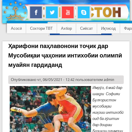
Асосӣ
Сохтори ТВТ
Ахбор
Сиёсат
Иқтисод
Фар
Ҳарифони паҳлавонони тоҷик дар
Мусобиқаи ҷаҳонии интихобии олимпӣ
муайян гардиданд
Опубликовано чт, 06/05/2021 - 12:42 пользователем
admin
Имрӯз, 6 май дар
шаҳри Софияи
Булғористон
мусобиқаи
ниҳоии интихобӣ
оид ба гӯштин
дар доираи
Бозиҳои олимпии