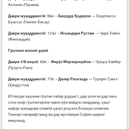
Антонио (Панама)
Даври муқаддамотӣ:
86кг –
Баҳодур Қодиров
— Бедопасса
Буассат (Гвинея-Бисау)
Даври муқаддамотӣ:
125кг –
Искандари Рустам
— Ҷере Хейно
(Финландия)
Гӯштини юнонӣ-румӣ
Даври 1/8 ниҳоӣ:
60кг –
Фирӯз Мирзораҷабов
— Ҷошуа Хавйер
(Пуэрто-Рико)
Даври муқаддамотӣ:
77кг –
Далер Ризозода
— Гурприт Сингх
(Ҳиндустон)
Иттиҳоди ҷаҳонии гӯштин хабар додааст, дар ҳоле ки дар панҷ
соли охир гӯштингирони ҷавон рӯи майдон омадаанд, ҳашт
нафар ҷоизадори олимпӣ ҳанӯз роҳхати Бозиҳои олимпии
Токиоро нагирифтаанд ва дар мусобиқаи София ширкат
мекунанд.