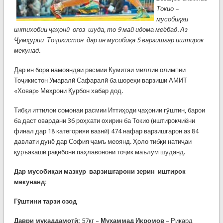
Токио –
мусобиқаи
интихобии ҷаҳонӣ оғоз шуда, то 9 май идома меёбад. Аз
Ҷумҳурии Тоҷикистон дар ин мусобиқа 5 варзишгар иштирок
мекунад.
Дар ин бора намояндаи расмии Кумитаи миллии олимпии
Тоҷикистон Умаралӣ Сафаралӣ ба шореҳи варзиши АМИТ
«Ховар» Меҳрони Қурбон хабар дод.
Тибқи иттилои сомонаи расмии Иттиҳоди ҷаҳонии гӯштин, барои
ба даст овардани 36 роҳхати охирин ба Токио (иштирокчиёни
финал дар 18 категорияи вазнӣ) 474 нафар варзишгарон аз 84
давлати дунё дар София ҷамъ меоянд. Ҳоло тибқи натиҷаи
қуръакашӣ рақибони паҳлавонони тоҷик маълум шуданд.
Дар мусобиқаи мазкур варзишгарони зерин иштирок
мекунанд:
Гӯштини тарзи озод
Даври муқаддамотӣ:
57кг –
Муҳаммад Икромов
– Рикард