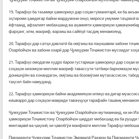
19. Тарафҳо ба таъмиқи ҳамкориҳо дар соҳаи гуманитарӣ, ки ба анъа
эҳтироми ҳамдигар байни мардумони онҳо, мероси умумии таърихӣ в
ёфтаанд, афзалият мебахшанд ва аҳамияти ҳамкориҳои ҳамаҷонибар
фарҳанг, илм, маориф, варзиш ва сайёҳӣ тасдиқ менамоянд.
20. Тарафҳо дар сатҳи давлатӣ ба омӯзиш ва паҳншавии забони тоҷи
Озарбойҷон ва забони озарӣ дар Ҷумҳурии Тоҷикистон мусоидат хоҳа
21. Тарафҳо омодагии худро барои густариши ҳамкориҳо дар соҳаи и
соҳаҳои низомҳои миллии маориф тавассути татбиқи барномаҳои му
донишҷӯён ва хонандагон, омӯзиш ва бозомӯзии мутахассисон, табо
таҳсил баён намуданд.
22. Тарафҳо ҳамкориҳои байни академияҳои илмҳо ва дигар муассис
кишварро дар соҳаҳои мавриди таваҷҷуҳи тарафайн ташвиқ менамоя
Ҷумҳурии Тоҷикистон ва Ҷумҳурии Озарбойҷон мутмаинанд, ки ин Из
ҳамкориҳои Тоҷикистону Озарбойҷон шиддат мебахшад ва ба рушди
минтақавӣ ва ҷаҳонӣ, ки ҷавобгӯи манфиати миллии Тарафҳо мебоша
Президенти Ҷумҳурии Тоҷикистон Эмомалӣ Раҳмон ба Президенти Ҷ