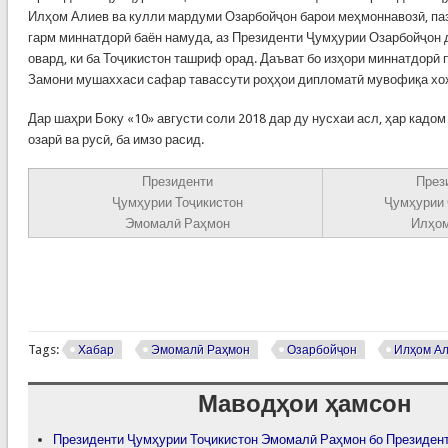
Илҳом Алиев ва кулли мардуми Озарбойҷон барои меҳмоннавозӣ, па
гарм миннатдорӣ баён намуда, аз Президенти Ҷумҳурии Озарбойҷон 
овард, ки ба Тоҷикистон ташриф орад. Даъват бо изҳори миннатдорӣ
Замони мушаххаси сафар тавассути роҳҳои дипломатӣ мувофиқа хоҳ
Дар шаҳри Боку «10» августи соли 2018 дар ду нусхаи асл, ҳар кадом 
озарӣ ва русӣ, ба имзо расид.
Президенти
През
Ҷумҳурии Тоҷикистон
Ҷумҳурии
Эмомалӣ Раҳмон
Илҳо
Tags:
Хабар
Эмомалӣ Раҳмон
Озарбойҷон
Илҳом А
Маводҳои ҳамсон
Президенти Ҷумҳурии Тоҷикистон Эмомалӣ Раҳмон бо Президен