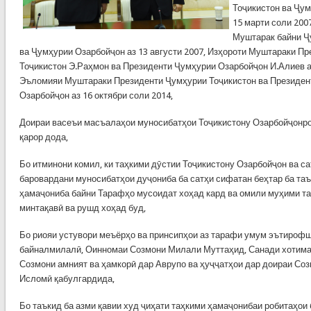
Тоҷикистон ва Ҷум
15 марти соли 200
Муштарак байни Ҷ
ва Ҷумҳурии Озарбойҷон аз 13 августи 2007, Изҳороти Муштараки П
Тоҷикистон Э.Раҳмон ва Президенти Ҷумҳурии Озарбойҷон И.Алиев а
Эъломияи Муштараки Президенти Ҷумҳурии Тоҷикистон ва Президен
Озарбойҷон аз 16 октябри соли 2014,
Доираи васеъи масъалаҳои муносибатҳои Тоҷикистону Озарбойҷонр
қарор дода,
Бо итминони комил, ки таҳкими дӯстии Тоҷикистону Озарбойҷон ва с
баровардани муносибатҳои дуҷониба ба сатҳи сифатан беҳтар ба та
ҳамаҷониба байни Тарафҳо мусоидат хоҳад кард ва омили муҳими т
минтақавӣ ва рушд хоҳад буд,
Бо риояи устувори меъёрҳо ва принсипҳои аз тарафи умум эътироф
байналмилалӣ, Оинномаи Созмони Милали Муттаҳид, Санади хотим
Созмони амният ва ҳамкорӣ дар Аврупо ва ҳуҷҷатҳои дар доираи Со
Исломӣ қабулгардида,
Бо таъкид ба азми қавии худ ҷиҳати таҳкими ҳамаҷонибаи робитаҳои