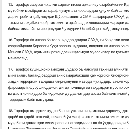
15. Тарафҳо зарурати ҳалли сареъи низои арманиву озарбойҷонии Қа
мутобиқи меъёрҳои аз тарафи умум эътирофшудаи ҳуқуқи байналми
дар ин робита қабулшудаи Шӯрои амнияти СММ ва қарорҳои САҲА, да
таъмини соҳибихтиёрӣ, тамомияти арзӣ ва дахлнопазирии марзҳои д
байналмилалӣ эътирофшудаи Ҷумҳурии Озарбойҷон, қайд мекунанд.
16. Тарафҳо бо ишора ба талошҳо дар доираи САҲА, ки ба ҳалли осо
озарбойҷонии Қарабоғи Кӯҳӣ равона шудаанд, инчунин бо ишора ба 
Мински САҲА, аҳамияти роҳандозии иқдомҳои муассиртар ва қатъита
менамоянд.
17. Тарафҳо кӯшишҳои ҳамоҳангшударо ба манзури таҳкими амнияти
минтақавӣ, баланд бардоштани самарабахшии ҳамкориҳои бисёрҷони
зидди терроризм, гардиши ғайриқонунии маводи мухаддир, ҷиноятко
фаромарзӣ, фурӯши одамон, дигар чолишҳо ва таҳдидҳои муосир ро
ва дастгирии худро ба иқдомҳои ду давлат дар арсаи байналмилалӣ 
терроризм баён намуданд.
18. Тарафҳо омодагии худро барои густариши ҳамкории дарозмуддат
ҳарбӣ ва ҳарбӣ-техникӣ, ки ҷавобгӯи манфиатҳои таъмини амнияти д
муқобили давлатҳои сеюм равона нагардидааст ва бо ӯҳдадориҳои 
Ҷумҳурии Тоҷикистон ва Ҷумҳурии Озарбойҷон мухолифат намекунад