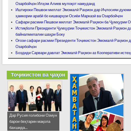
Озарбойҷон Илҳом Алиев мулоқот намуданд
Иштироки Пешвои миллат Эмомалӣ Раҳмон дар Иҷлосияи дуюми
ҳамкории арабӣ бо кишварҳои Осиёи Марказӣ ва Озарбойҷон
Сафари расмии Пешвои миллат Эмомалӣ Раҳмон ба Ҷумҳурии О
Истиқболи Президенти Ҷумҳурии Тоҷикистон Эмомалӣ Раҳмон д
байналмилалии шаҳри Боку
Оғози сафари расмии Президенти Тоҷикистон Эмомалӣ Раҳмон 
Озарбойҷон
Боздиди Сарвари давлат Эмомалӣ Раҳмон аз Кооперативи истеҳ
Тоҷикистон ва ҷаҳон
Дар Русия ғолибони Озмун
барои беҳтарин мақола
бахшида...