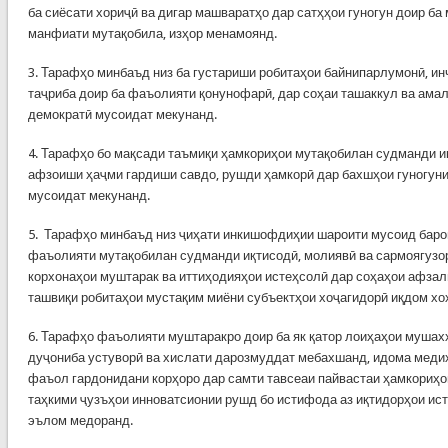
ба сиёсати хориҷӣ ва дигар машваратҳо дар сатҳҳои гуногун доир ба
манфиати мутақобила, изҳор менамоянд.
3. Тарафҳо минбаъд низ ба густариши робитаҳои байнипарлумонӣ, ин
таҷриба доир ба фаъолияти қонунофарӣ, дар соҳаи ташаккул ва ама
демократӣ мусоидат мекунанд.
4. Тарафҳо бо мақсади таъмиқи ҳамкориҳои мутақобилан судманди и
афзоиши ҳаҷми гардиши савдо, рушди ҳамкорӣ дар бахшҳои гуногуни
мусоидат мекунанд.
5. Тарафҳо минбаъд низ ҷиҳати инкишофдиҳии шароити мусоид баро
фаъолияти мутақобилан судманди иқтисодӣ, молиявӣ ва сармоягузор
корхонаҳои муштарак ва иттиҳодияҳои истеҳсолӣ дар соҳаҳои афзал
ташвиқи робитаҳои мустақим миёни субъектҳои хоҷагидорӣ иқдом хо
6. Тарафҳо фаъолияти муштаракро доир ба як қатор лоиҳаҳои мушахх
дуҷониба устуворӣ ва хислати дарозмуддат мебахшанд, идома медиҳ
фаъол гардонидани корҳоро дар самти тавсеаи пайвастаи ҳамкориҳо
таҳкими ҷузъҳои инноватсионии рушд бо истифода аз иқтидорҳои ис
эълом медоранд.