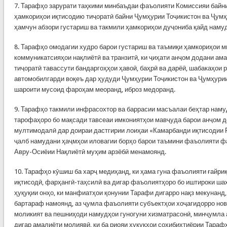
7. Тарафҳо зарурати таҳкими минбаъдаи фаъолияти Комиссияи байн
ҳамкориҳои иқтисодию тиҷоратӣ байни Ҷумҳурии Тоҷикистон ва Ҷум
ҳамчун абзори густариш ва такмили ҳамкориҳои дуҷониба қайд наму
8. Тарафҳо омодагии худро барои густариш ва таъмиқи ҳамкориҳои 
коммуникатсияҳои нақлиётӣ ва транзитӣ, ки ҷиҳати анҷом додани ам
тиҷоратӣ тавассути бандаргоҳҳои ҳавоӣ, баҳрӣ ва дарёӣ, шабакаҳои 
автомобилгарди воқеъ дар ҳудуди Ҷумҳурии Тоҷикистон ва Ҷумҳури
шароити мусоид фароҳам меоранд, иброз медоранд.
9. Тарафҳо такмили инфрасохтор ва баррасии масъалаи беҳтар наму
тарофаҳоро бо мақсади тавсеаи имкониятҳои мавҷуда барои анҷом 
мултимодалӣ дар доираи дастгирии лоиҳаи «Камарбанди иқтисодии 
ҷалб намудани ҳаҷмҳои иловагии борҳо барои таъмини фаъолияти ф
Авру-Осиёии Нақлиётӣ муҳим арзёбӣ менамоянд.
10. Тарафҳо кӯшиш ба харҷ медиҳанд, ки ҳама гуна фаъолияти ғайри
иқтисодӣ, фарҳангӣ-таҳсилӣ ва дигар фаъолиятҳоро бо иштироки шах
ҳуқуқии онҳо, ки манфиатҳои қонунии Тарафи дигарро нақз мекунанд,
бартараф намоянд, аз ҷумла фаъолияти субъектҳои хоҷагидорро нов
моликият ва пешниҳоди намудҳои гуногуни хизматрасонӣ, минҷумла 
дигар амалиёти молиявӣ, ки ба риояи ҳуқуқҳои соҳибихтиёрии Тара