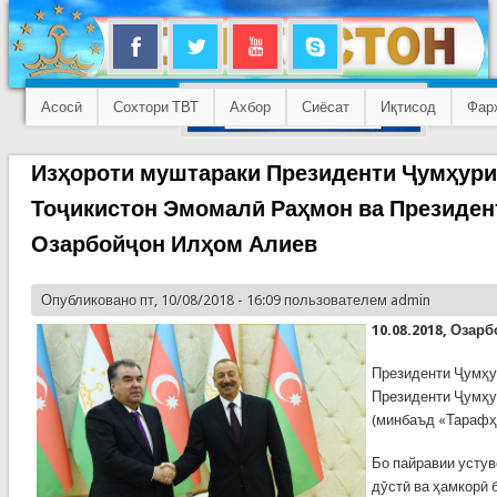
Асосӣ
Сохтори ТВТ
Ахбор
Сиёсат
Иқтисод
Фар
Изҳороти муштараки Президенти Ҷумҳур
Тоҷикистон Эмомалӣ Раҳмон ва Президен
Озарбойҷон Илҳом Алиев
Опубликовано пт, 10/08/2018 - 16:09 пользователем
admin
10.08.2018, Озар
Президенти Ҷумҳу
Президенти Ҷумҳу
(минбаъд «Тарафҳо
Бо пайравии усту
дӯстӣ ва ҳамкорӣ 