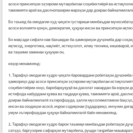
асоси принсипҳои эҳтироми мутақобилаи соҳибихтиёрӣ ва истиқлоли
тамомияти арзӣ ва дахлнопазирии марзҳои дар доираи байналмилал
Бо таъкид ба омодагии худ ҷиҳати густариши минбаъдаи муносибатҳ
асоси волоияти қонун, демократия, ҳуқуқи инсон ва принсипҳои иқтис
Бо мақсади сифати нав бахшидан ба ҳамкориҳои дуҷониба дар соҳаҳо
иқтисод, энергетика, нақлиёт, истеҳсолот, илму техника, кишоварзӣ, 
ва таҳкими заминаи ҳуқуқии он,
изҳор менамоянд:
1. Тарафҳо омодагии худро ҷиҳати баровардани робитаҳои дуҷониба 
ҳамкориҳо дар асоси принсипҳои эҳтироми мутақобилаи истиқлолият
соҳибихтиёрии онҳо, баробарҳуқуқӣ ва дахолат накардан ба корҳои д
истифода набурдани қувва ва таҳдиди қувва, тамомияти арзӣ, дахлн
доираи байналмилалӣ эътирофшуда, ҳалли мусолиматомези баҳсҳо,
инсон ва озодиҳои асосӣ, иҷрои содиқонаи ӯҳдадориҳо, инчунин дига
умум эътирофшудаи ҳуқуқи байналмилалӣ баён менамоянд.
2. Тарафҳо омодагии худро барои таъмиқи минбаъдаи робитаҳои дуҷ
сатҳҳо, баргузории сафарҳои мутақобила, рушди таҷрибаи машварат