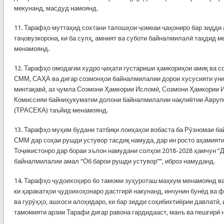
мекунанд, масдуд намоянд.
11. Тарафҳо муттаҳид сохтани талошҳои ҷомеаи ҷаҳониро бар зидди
таҷовузкорона, ки ба сулҳ, амният ва суботи байналмилалӣ таҳдид м
менамоянд.
12. Тарафҳо омодагии худро ҷиҳати густариши ҳамкориҳои амиқ ва с
СММ, САҲА ва дигар созмонҳои байналмилалии дорои хусусияти ун
минтақавӣ, аз ҷумла Созмони Ҳамкории Исломӣ, Созмони Ҳамкории 
Комиссияи байниҳукуматии долони байналмилалии нақлиётии Авру
(ТРАСЕКА) таъйид менамоянд.
13. Тарафҳо муҳим будани татбиқи лоиҳаҳои вобаста ба Рӯзномаи б
СММ дар соҳаи рушди устувор тасдиқ намуда, дар ин росто аҳамияти
Тоҷикистонро дар бораи эълон намудани солҳои 2018-2028 ҳамчун “
байналмилалии амал “Об барои рушди устувор””, иброз намуданд.
14. Тарафҳо ҷудоихоҳиро бо тамоми зуҳуроташ маҳкум менамоянд в
ки ҳаракатҳои ҷудоихоҳонаро дастгирӣ накунанд, инчунин бунёд ва 
ва гурӯҳҳо, ашхоси алоҳидаро, ки бар зидди соҳибихтиёрии давлатӣ,
тамомияти арзии Тарафи дигар равона гардидааст, манъ ва пешгирӣ 