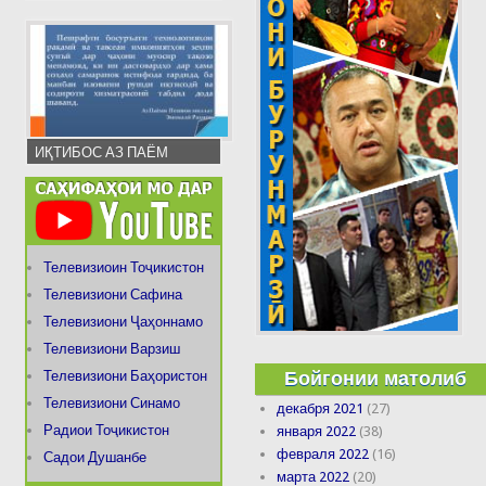
ИҚТИБОС АЗ ПАЁМ
Телевизиоин Тоҷикистон
Телевизиони Сафина
Телевизиони Ҷаҳоннамо
Телевизиони Варзиш
Бойгонии матолиб
Телевизиони Баҳористон
Телевизиони Синамо
декабря 2021
(27)
Радиои Тоҷикистон
января 2022
(38)
февраля 2022
(16)
Садои Душанбе
марта 2022
(20)