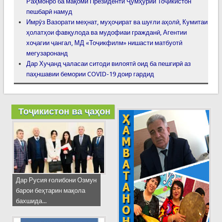
Раҳмонро ба мақоми Президенти Ҷумҳурии Тоҷикистон
пешбарӣ намуд
Имрӯз Вазорати меҳнат, муҳоҷират ва шуғли аҳолӣ, Кумитаи
ҳолатҳои фавқулода ва мудофиаи гражданӣ, Агентии
хоҷагии ҷангал, МД «Тоҷикфилм» нишасти матбуотӣ
мегузаронанд
Дар Хуҷанд ҷаласаи ситоди вилоятӣ оид ба пешгирӣ аз
паҳншавии бемории COVID-19 доир гардид
Тоҷикистон ва ҷаҳон
Дар Русия ғолибони Озмун
барои беҳтарин мақола
бахшида...