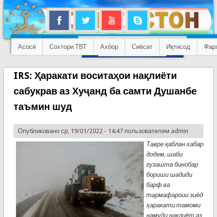
Асосӣ
Сохтори ТВТ
Ахбор
Сиёсат
Иқтисод
Фар
IRS: Ҳаракати воситаҳои нақлиёти
сабукрав аз Хуҷанд ба самти Душанбе
таъмин шуд
Опубликовано ср, 19/01/2022 - 14:47 пользователем
admin
Тавре қаблан хабар
додем, шаби
гузашта бинобар
бориши шадиди
барф ва
тармафароии зиёд
ҳаракати тамоми
намуди нақлиёт аз