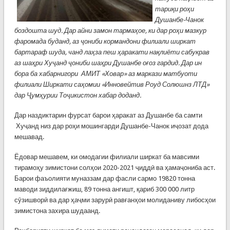
тариқи роҳи
Душанбе-Чанок
боздошта шуд. Дар айни замон тармаҳое, ки дар роҳи мазкур
фаромада буданд, аз ҷониби кормандони филиали ширкат
бартараф шуда, чанд лаҳза пеш ҳаракати нақлиёти сабукрав
аз шаҳри Хуҷанд ҷониби шаҳри Душанбе оғоз гардид.
Дар ин
бора ба хабарнигори АМИТ «Ховар» аз маркази матбуоти
филиали Ширкати саҳомии «Инновейтив Роуд Солюшнз ЛТД»
дар Ҷумҳурии Тоҷикистон хабар доданд.
Дар наздиктарин фурсат барои ҳаракат аз Душанбе ба самти
Хуҷанд низ дар роҳи мошингарди Душанбе-Чанок иҷозат дода
мешавад.
Ёдовар мешавем, ки омодагии филиали ширкат ба мавсими
тирамоҳу зимистони солҳои 2020-2021 ҷиддӣ ва ҳамаҷониба аст.
Барои фаъолияти муназзам дар фасли сармо 19820 тонна
маводи зиддилағжиш, 89 тонна ангишт, қариб 300 000 литр
сӯзишворӣ ва дар ҳаҷми зарурӣ равғанҳои молиданиву либосҳои
зимистона захира шудаанд.