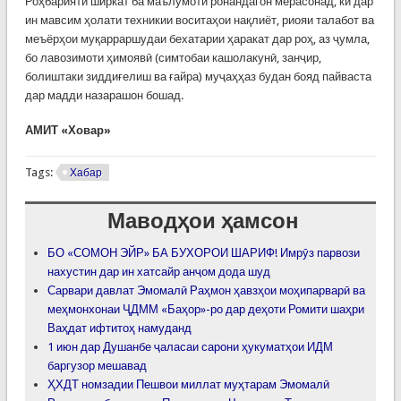
Роҳбарияти ширкат ба маълумоти ронандагон мерасонад, ки дар
ин мавсим ҳолати техникии воситаҳои нақлиёт, риояи талабот ва
меъёрҳои муқарраршудаи бехатарии ҳаракат дар роҳ, аз ҷумла,
бо лавозимоти ҳимоявӣ (симтобаи кашолакунӣ, занҷир,
болиштаки зиддиғелиш ва ғайра) муҷаҳҳаз будан бояд пайваста
дар мадди назарашон бошад.
АМИТ «Ховар»
Tags:
Хабар
Маводҳои ҳамсон
БО «СОМОН ЭЙР» БА БУХОРОИ ШАРИФ! Имрӯз парвози
нахустин дар ин хатсайр анҷом дода шуд
Сарвари давлат Эмомалӣ Раҳмон ҳавзҳои моҳипарварӣ ва
меҳмонхонаи ҶДММ «Баҳор»-ро дар деҳоти Ромити шаҳри
Ваҳдат ифтитоҳ намуданд
1 июн дар Душанбе ҷаласаи сарони ҳукуматҳои ИДМ
баргузор мешавад
ҲХДТ номзадии Пешвои миллат муҳтарам Эмомалӣ