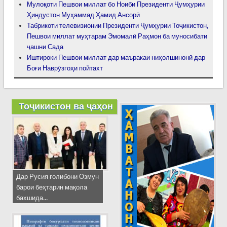
Мулоқоти Пешвои миллат бо Ноиби Президенти Ҷумҳурии
Ҳиндустон Муҳаммад Ҳамид Ансорӣ
Табрикоти телевизионии Президенти Ҷумҳурии Тоҷикистон,
Пешвои миллат муҳтарам Эмомалӣ Раҳмон ба муносибати
ҷашни Сада
Иштироки Пешвои миллат дар маъракаи ниҳолшинонӣ дар
Боғи Наврӯзгоҳи пойтахт
Тоҷикистон ва ҷаҳон
Дар Русия ғолибони Озмун
барои беҳтарин мақола
бахшида...