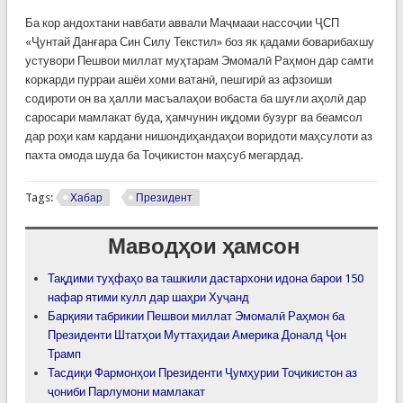
Ба кор андохтани навбати аввали Маҷмааи нассоҷии ҶСП
«Ҷунтай Данғара Син Силу Текстил» боз як қадами боварибахшу
устувори Пешвои миллат муҳтарам Эмомалӣ Раҳмон дар самти
коркарди пурраи ашёи хоми ватанӣ, пешгирӣ аз афзоиши
содироти он ва ҳалли масъалаҳои вобаста ба шуғли аҳолӣ дар
саросари мамлакат буда, ҳамчунин иқдоми бузург ва беамсол
дар роҳи кам кардани нишондиҳандаҳои воридоти маҳсулоти аз
пахта омода шуда ба Тоҷикистон маҳсуб мегардад.
Tags:
Хабар
Президент
Маводҳои ҳамсон
Тақдими туҳфаҳо ва ташкили дастархони идона барои 150
нафар ятими кулл дар шаҳри Хуҷанд
Барқияи табрикии Пешвои миллат Эмомалӣ Раҳмон ба
Президенти Штатҳои Муттаҳидаи Америка Доналд Ҷон
Трамп
Тасдиқи Фармонҳои Президенти Ҷумҳурии Тоҷикистон аз
ҷониби Парлумони мамлакат