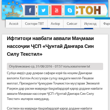
Асосӣ
Сохтори ТВТ
Ахбор
Сиёсат
Иқтисод
Фар
Ифтитоҳи навбати аввали Маҷмааи
нассоҷии ҶСП «Ҷунтай Данғара Син
Силу Текстил»
Опубликовано ср, 31/08/2016 - 07:57 пользователем
tvt
Субҳи имрӯз дар доираи сафари корӣ ба ноҳияи Данғараи
вилояти Хатлон Асосгузори сулҳу ваҳдати миллӣ-Пешвои
миллат, Президенти Ҷумҳурии Тоҷикистон муҳтарам Эмомалӣ
Раҳмон дар расми мавриди баҳрабардорӣ қарор додани навбати
аввали Маҷмааи нассоҷии ҶСП «Ҷунтай Данғара Син Силу
Текстил» иштирок намуданд.
Сохтмон ва мавриди баҳрабардорӣ қарор додани навбати