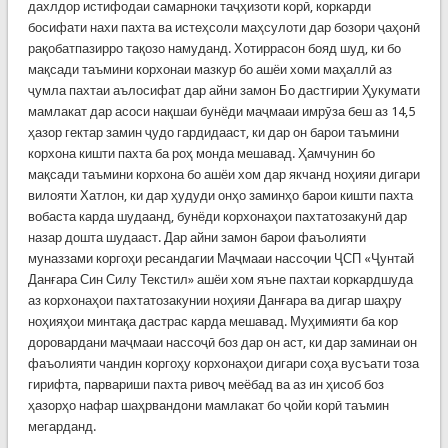
дахлдор истифодаи самарноки таҷҳизоти корӣ, коркарди
босифати нахи пахта ва истеҳсоли маҳсулоти дар бозори ҷаҳонӣ
рақобатпазирро тақозо намуданд. Хотиррасон бояд шуд, ки бо
мақсади таъмини корхонаи мазкур бо ашёи хоми маҳаллӣ аз
ҷумла пахтаи аълосифат дар айни замон Бо дастгирии Ҳукумати
мамлакат дар асоси нақшаи бунёди маҷмааи имрӯза беш аз 14,5
ҳазор гектар замин ҷудо гардидааст, ки дар он барои таъмини
корхона кишти пахта ба роҳ монда мешавад. Ҳамчунин бо
мақсади таъмини корхона бо ашёи хом дар якчанд ноҳияи дигари
вилояти Хатлон, ки дар ҳудуди онҳо заминҳо барои кишти пахта
вобаста карда шудаанд, бунёди корхонаҳои пахтатозакунӣ дар
назар дошта шудааст. Дар айни замон барои фаъолияти
муназзами коргоҳи ресандагии Маҷмааи нассоҷии ҶСП «Ҷунтай
Данғара Син Силу Текстил» ашёи хом яъне пахтаи коркардшуда
аз корхонаҳои пахтатозакунии ноҳияи Данғара ва дигар шаҳру
ноҳияҳои минтақа дастрас карда мешавад. Муҳимияти ба кор
доровардани маҷмааи нассоҷӣ боз дар он аст, ки дар заминаи он
фаъолияти чандин коргоҳу корхонаҳои дигари соҳа вусъати тоза
гирифта, парвариши пахта ривоҷ меёбад ва аз ин ҳисоб боз
ҳазорҳо нафар шаҳрвандони мамлакат бо ҷойи корӣ таъмин
мегарданд.