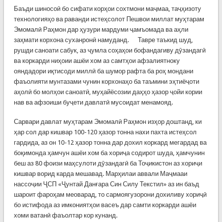
Баъди шиносоӣ бо сифати корҳои сохтмони маҷмаа, таҷҳизоту
технологияҳо ва раванди истеҳсолот Пешвои миллат муҳтарам
Эмомалӣ Раҳмон дар ҳузури мардуми ҷамъомада ва аҳли
заҳмати корхона суханронӣ намуданд. Тавре таъкид шуд,
рушди саноати сабук, аз ҷумла соҳаҳои бофандагиву дӯзандагӣ
ва коркарди ниҳоии ашёи хом аз самтҳои афзалиятноку
ояндадори иқтисоди миллӣ ба шумор рафта ба роҳ мондани
фаъолияти мунтазами чунин корхонаҳо ба таъмини эҳтиёҷоти
аҳолӣ бо молҳои саноатӣ, муҳайёсозии даҳҳо ҳазор ҷойи кории
нав ва афзоиши буҷети давлатӣ мусоидат менамояд.
Сарвари давлат муҳтарам Эмомалӣ Раҳмон изҳор доштанд, ки
ҳар сол дар кишвар 100-120 ҳазор тонна нахи пахта истеҳсол
гардида, аз он 10-12 ҳазор тонна дар дохил коркард мегардад ва
боқимонда ҳамчун ашёи хом ба хориҷа содирот шуда, ҳамчунин
беш аз 80 фоизи маҳсулоти дӯзандагӣ ба Тоҷикистон аз хориҷи
кишвар ворид карда мешавад. Марҳилаи аввали Маҷмааи
нассоҷии ҶСП «Ҷунтай Данғара Син Силу Текстил» аз ин баъд
шароит фароҳам меоварад, то сармоягузорони дохиливу хориҷӣ
бо истифода аз имкониятҳои васеъ дар самти коркарди ашёи
хоми ватанӣ фаъолтар кор кунанд.