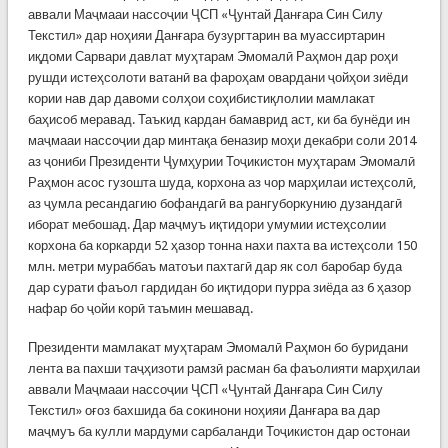
аввали Маҷмааи нассоҷии ҶСП «Ҷунтай Данғара Син Силу
Текстил» дар ноҳияи Данғара бузургтарин ва муассиртарин
иқдоми Сарвари давлат муҳтарам Эмомалӣ Раҳмон дар роҳи
рушди истеҳсолоти ватанӣ ва фароҳам овардани ҷойҳои зиёди
кории нав дар давоми солҳои соҳибистиқлолии мамлакат
баҳисоб меравад. Таъкид кардан бамаврид аст, ки ба бунёди ин
маҷмааи нассоҷии дар минтақа беназир моҳи декабри соли 2014
аз ҷониби Президенти Ҷумҳурии Тоҷикистон муҳтарам Эмомалӣ
Раҳмон асос гузошта шуда, корхона аз чор марҳилаи истеҳсолӣ,
аз ҷумла ресандагию бофандагӣ ва рангуборкунию дузандагӣ
иборат мебошад. Дар маҷмуъ иқтидори умумии истеҳсолии
корхона ба коркарди 52 ҳазор тонна нахи пахта ва истеҳсоли 150
млн. метри мураббаъ матоъи пахтагӣ дар як сол баробар буда
дар сурати фаъол гардидан бо иқтидори пурра зиёда аз 6 ҳазор
нафар бо ҷойи корӣ таъмин мешавад.
Президенти мамлакат муҳтарам Эмомалӣ Раҳмон бо буридани
лента ва пахши таҷҳизоти рамзӣ расман ба фаъолияти марҳилаи
аввали Маҷмааи нассоҷии ҶСП «Ҷунтай Данғара Син Силу
Текстил» оғоз бахшида ба сокинони ноҳияи Данғара ва дар
маҷмуъ ба кулли мардуми сарбаланди Тоҷикистон дар остонаи