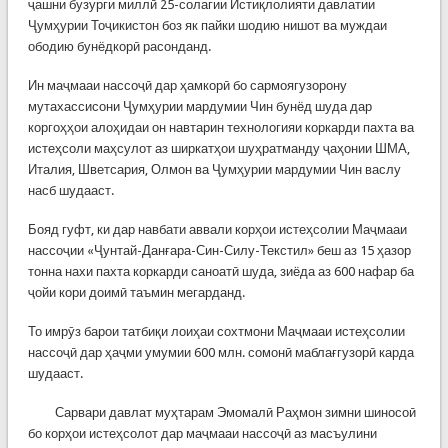
ҷашни бузурги миллӣ 25-солагии Истиқлолияти давлатии
Ҷумҳурии Тоҷикистон боз як пайки шодию нишот ва муждаи
ободию бунёдкорӣ расонданд.
Ин маҷмааи нассоҷӣ дар ҳамкорӣ бо сармоягузорону
мутахассисони Ҷумҳурии мардумии Чин бунёд шуда дар
коргоҳҳои алоҳидаи он навтарин технологияи коркарди пахта ва
истеҳсоли маҳсулот аз ширкатҳои шуҳратманду ҷаҳонии ШМА,
Италия, Шветсария, Олмон ва Ҷумҳурии мардумии Чин васлу
насб шудааст.
Бояд гуфт, ки дар навбати аввали корҳои истеҳсолии Маҷмааи
нассоҷии «Ҷунтай-Данғара-Син-Силу-Текстил» беш аз 15 ҳазор
тонна нахи пахта коркарди саноатӣ шуда, зиёда аз 600 нафар ба
ҷойи кори доимӣ таъмин мегарданд.
То имрӯз барои татбиқи лоиҳаи сохтмони Маҷмааи истеҳсолии
нассоҷӣ дар ҳаҷми умумии 600 млн. сомонӣ маблағгузорӣ карда
шудааст.
Сарвари давлат муҳтарам Эмомалӣ Раҳмон зимни шиносоӣ
бо корҳои истеҳсолот дар маҷмааи нассоҷӣ аз масъулини