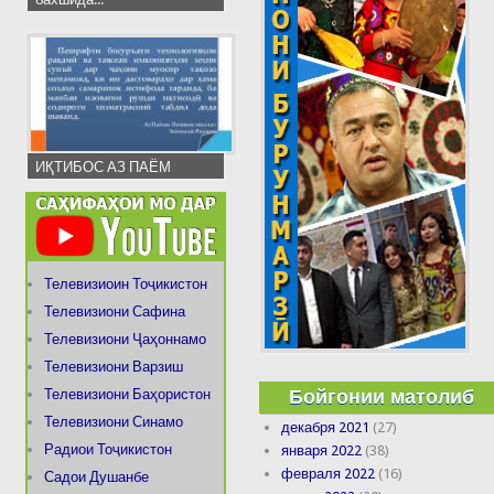
ИҚТИБОС АЗ ПАЁМ
Телевизиоин Тоҷикистон
Телевизиони Сафина
Телевизиони Ҷаҳоннамо
Телевизиони Варзиш
Бойгонии матолиб
Телевизиони Баҳористон
Телевизиони Синамо
декабря 2021
(27)
Радиои Тоҷикистон
января 2022
(38)
февраля 2022
(16)
Садои Душанбе