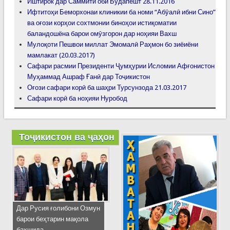
Иштирок дар Саммити оби Будапешт 28.11.2016
Ифтитоҳи Беморхонаи клиникии ба номи “Абӯалӣ ибни Сино”
ва оғози корҳои сохтмонии биноҳои истиқоматии
баландошёна барои омӯзгорон дар ноҳияи Вахш
Мулоқоти Пешвои миллат Эмомалӣ Раҳмон бо зиёиёни
мамлакат (20.03.2017)
Сафари расмии Президенти Ҷумҳурии Исломии Афғонистон
Муҳаммад Ашраф Ғанӣ дар Тоҷикистон
Оғози сафари корӣ ба шаҳри Турсунзода 21.03.2017
Сафари корӣ ба ноҳияи Нуробод
Тоҷикистон ва ҷаҳон
Дар Русия ғолибони Озмун
барои беҳтарин мақола
бахшида...