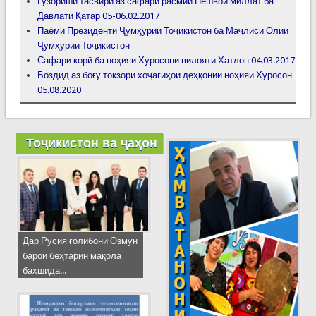
Гузориши тасвирӣ аз сафари расмии Пешвои миллат ба
Давлати Қатар 05-06.02.2017
Паёми Президенти Ҷумҳурии Тоҷикистон ба Маҷлиси Олии
Ҷумҳурии Тоҷикистон
Сафари корӣ ба ноҳияи Хуросони вилояти Хатлон 04.03.2017
Боздид аз боғу токзори хоҷагиҳои деҳқонии ноҳияи Хуросон
05.08.2020
Тоҷикистон ва ҷаҳон
Дар Русия ғолибони Озмун
барои беҳтарин мақола
бахшида...