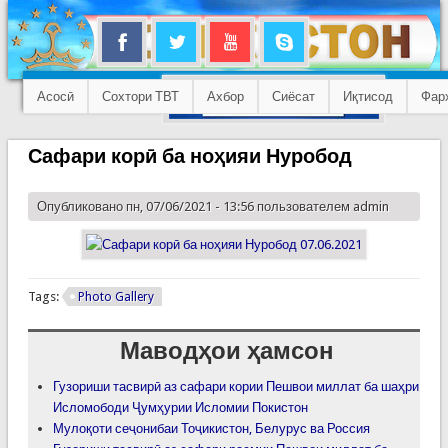
Асосӣ
Сохтори ТВТ
Ахбор
Сиёсат
Иқтисод
Фар
Сафари корӣ ба ноҳияи Нуробод
Опубликовано пн, 07/06/2021 - 13:56 пользователем
admin
Tags:
Photo Gallery
Маводҳои ҳамсон
Гузориши тасвирӣ аз сафари кории Пешвои миллат ба шаҳри
Исломободи Ҷумҳурии Исломии Покистон
Мулоқоти сеҷонибаи Тоҷикистон, Белурус ва Россия