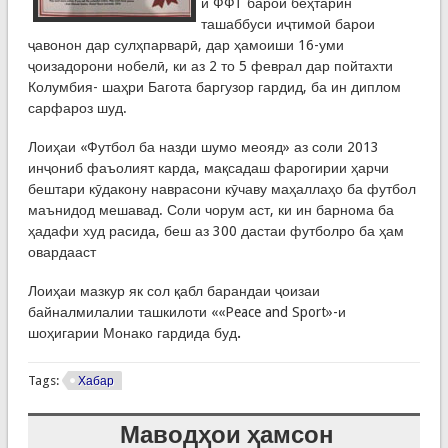
и ФФТ барои беҳтарин
ташаббуси иҷтимоӣ барои
ҷавонон дар сулҳпарварӣ, дар ҳамоиши 16-уми
ҷоизадорони нобелӣ, ки аз 2 то 5 феврал дар пойтахти
Колумбия- шаҳри Багота баргузор гардид, ба ин диплом
сарфароз шуд.
Лоиҳаи «Футбол ба назди шумо меояд» аз соли 2013
инҷониб фаъолият карда, мақсадаш фарогирии ҳарчи
бештари кӯдакону наврасони кӯчаву маҳаллаҳо ба футбол
маънидод мешавад. Соли чорум аст, ки ин барнома ба
ҳадафи худ расида, беш аз 300 дастаи футболро ба ҳам
овардааст
Лоиҳаи мазкур як сол қабл барандаи ҷоизаи
байналмилалии ташкилоти ««Peace and Sport»-и
шоҳигарии Монако гардида буд
.
Tags:
Хабар
Маводҳои ҳамсон