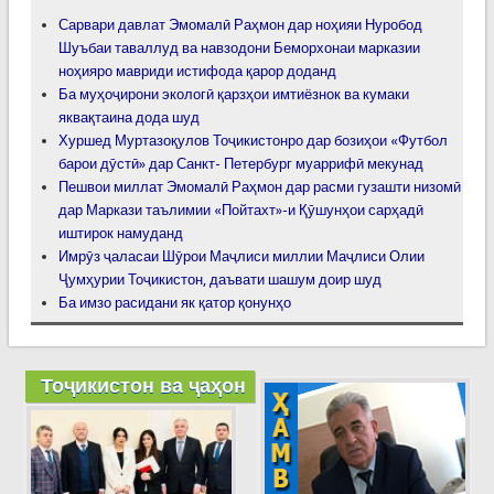
Сарвари давлат Эмомалӣ Раҳмон дар ноҳияи Нуробод
Шуъбаи таваллуд ва навзодони Беморхонаи марказии
ноҳияро мавриди истифода қарор доданд
Ба муҳоҷирони экологӣ қарзҳои имтиёзнок ва кумаки
яквақтаина дода шуд
Хуршед Муртазоқулов Тоҷикистонро дар бозиҳои «Футбол
барои дӯстӣ» дар Санкт- Петербург муаррифӣ мекунад
Пешвои миллат Эмомалӣ Раҳмон дар расми гузашти низомӣ
дар Маркази таълимии «Пойтахт»-и Қӯшунҳои сарҳадӣ
иштирок намуданд
Имрӯз ҷаласаи Шӯрои Маҷлиси миллии Маҷлиси Олии
Ҷумҳурии Тоҷикистон, даъвати шашум доир шуд
Ба имзо расидани як қатор қонунҳо
Тоҷикистон ва ҷаҳон