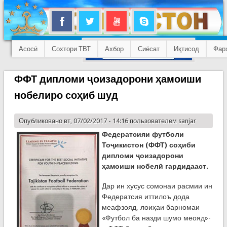
Асосӣ
Сохтори ТВТ
Ахбор
Сиёсат
Иқтисод
Фар
ФФТ дипломи ҷоизадорони ҳамоиши
нобелиро соҳиб шуд
Опубликовано вт, 07/02/2017 - 14:16 пользователем
sanjar
Федератсияи футболи
Тоҷикистон (ФФТ) соҳиби
дипломи ҷоизадорони
ҳамоиши нобелӣ гардидааст.
Дар ин хусус сомонаи расмии ин
Федератсия иттилоъ дода
меафзояд, лоиҳаи барномаи
«Футбол ба назди шумо меояд»-