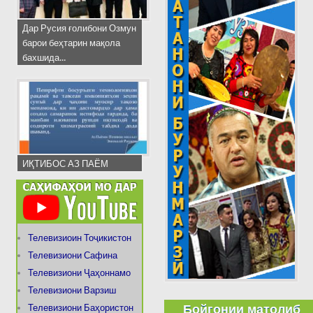
Дар Русия ғолибони Озмун
барои беҳтарин мақола
бахшида...
ИҚТИБОС АЗ ПАЁМ
Телевизиоин Тоҷикистон
Телевизиони Сафина
Телевизиони Ҷаҳоннамо
Телевизиони Варзиш
Бойгонии матолиб
Телевизиони Баҳористон