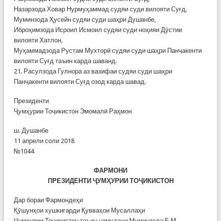
Назарзода Ховар Нурмуҳаммад судяи суди вилояти Суғд,
Муминзода Ҳусейн судяи суди шаҳри Душанбе,
Иброҳимзода Исроил Исмоил судяи суди ноҳияи Дӯстии
вилояти Хатлон,
Муҳаммадзода Рустам Мухторӣ судяи суди шаҳри Панҷакенти
вилояти Суғд таъин карда шаванд.
21. Расулзода Гулнора аз вазифаи судяи суди шаҳри
Панҷакенти вилояти Суғд озод карда шавад.
Президенти
Ҷумҳурии Тоҷикистон Эмомалӣ Раҳмон
ш. Душанбе
11 апрели соли 2018
№1044
ФАРМОНИ
ПРЕЗИДЕНТИ ҶУМҲУРИИ ТОҶИКИСТОН
Дар бораи Фармондеҳи
Қӯшунҳои хушкигарди Қувваҳои Мусаллаҳи
Ҷумҳурии Тоҷикистон таъин намудани Муминзода Б.М.