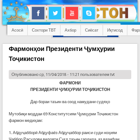
Асосӣ
Сохтори ТВТ
Ахбор
Сиёсат
Иқтисод
Фар
Фармонҳои Президенти Ҷумҳурии
Тоҷикистон
Опубликовано ср, 11/04/2018 - 11:21 пользователем
tvt
ФАРМОНИ
ПРЕЗИДЕНТИ ҶУМҲУРИИ ТОҶИКИСТОН
Дар бораи таъин ва озод намудани судяҳо
Мутобиқи моддаи 69 Конститутсияи Ҷумҳурии Тоҷикистон
фармон медиҳам:
1. Абдуҷабборӣ Абдуфаёз Абдуҷаббор раиси суди ноҳияи
Ҷаббор Расулови вилояти Суғд таъин гардида, аз вазифаи