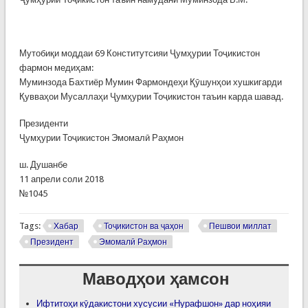
Мутобиқи моддаи 69 Конститутсияи Ҷумҳурии Тоҷикистон
фармон медиҳам:
Муминзода Бахтиёр Мумин Фармондеҳи Қӯшунҳои хушкигарди
Қувваҳои Мусаллаҳи Ҷумҳурии Тоҷикистон таъин карда шавад.
Президенти
Ҷумҳурии Тоҷикистон Эмомалӣ Раҳмон
ш. Душанбе
11 апрели соли 2018
№1045
Tags:
Хабар
Тоҷикистон ва ҷаҳон
Пешвои миллат
Президент
Эмомалӣ Раҳмон
Маводҳои ҳамсон
Ифтитоҳи кӯдакистони хусусии «Нурафшон» дар ноҳияи