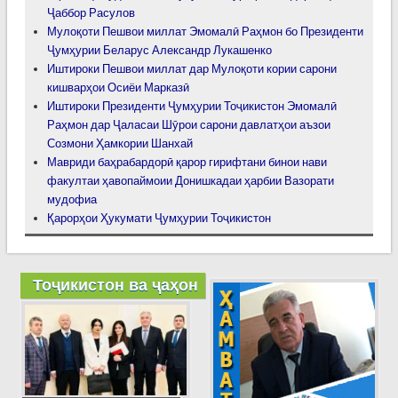
Ҷаббор Расулов
Мулоқоти Пешвои миллат Эмомалӣ Раҳмон бо Президенти
Ҷумҳурии Беларус Александр Лукашенко
Иштироки Пешвои миллат дар Мулоқоти кории сарони
кишварҳои Осиёи Марказӣ
Иштироки Президенти Ҷумҳурии Тоҷикистон Эмомалӣ
Раҳмон дар Ҷаласаи Шӯрои сарони давлатҳои аъзои
Созмони Ҳамкории Шанхай
Мавриди баҳрабардорӣ қарор гирифтани бинои нави
факултаи ҳавопаймоии Донишкадаи ҳарбии Вазорати
мудофиа
Қарорҳои Ҳукумати Ҷумҳурии Тоҷикистон
Тоҷикистон ва ҷаҳон