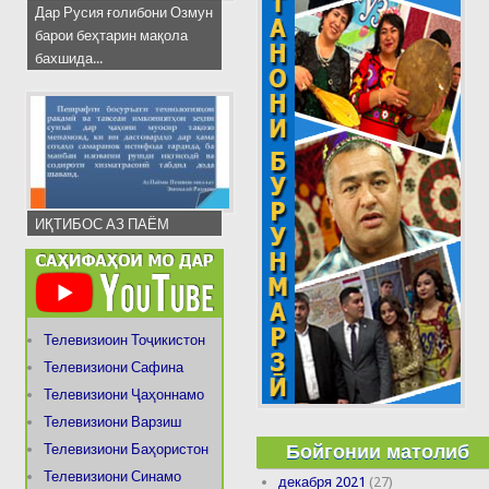
Дар Русия ғолибони Озмун
барои беҳтарин мақола
бахшида...
ИҚТИБОС АЗ ПАЁМ
Телевизиоин Тоҷикистон
Телевизиони Сафина
Телевизиони Ҷаҳоннамо
Телевизиони Варзиш
Бойгонии матолиб
Телевизиони Баҳористон
Телевизиони Синамо
декабря 2021
(27)