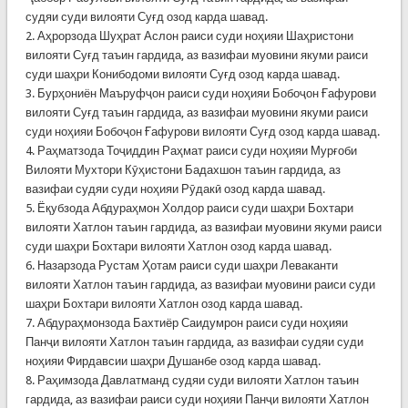
судяи суди вилояти Суғд озод карда шавад.
2. Аҳрорзода Шуҳрат Аслон раиси суди ноҳияи Шаҳристони
вилояти Суғд таъин гардида, аз вазифаи муовини якуми раиси
суди шаҳри Конибодоми вилояти Суғд озод карда шавад.
3. Бурҳониён Маъруфҷон раиси суди ноҳияи Бобоҷон Ғафурови
вилояти Суғд таъин гардида, аз вазифаи муовини якуми раиси
суди ноҳияи Бобоҷон Ғафурови вилояти Суғд озод карда шавад.
4. Раҳматзода Тоҷиддин Раҳмат раиси суди ноҳияи Мурғоби
Вилояти Мухтори Кӯҳистони Бадахшон таъин гардида, аз
вазифаи судяи суди ноҳияи Рӯдакӣ озод карда шавад.
5. Ёқубзода Абдураҳмон Холдор раиси суди шаҳри Бохтари
вилояти Хатлон таъин гардида, аз вазифаи муовини якуми раиси
суди шаҳри Бохтари вилояти Хатлон озод карда шавад.
6. Назарзода Рустам Ҳотам раиси суди шаҳри Леваканти
вилояти Хатлон таъин гардида, аз вазифаи муовини раиси суди
шаҳри Бохтари вилояти Хатлон озод карда шавад.
7. Абдураҳмонзода Бахтиёр Саидумрон раиси суди ноҳияи
Панҷи вилояти Хатлон таъин гардида, аз вазифаи судяи суди
ноҳияи Фирдавсии шаҳри Душанбе озод карда шавад.
8. Раҳимзода Давлатманд судяи суди вилояти Хатлон таъин
гардида, аз вазифаи раиси суди ноҳияи Панҷи вилояти Хатлон