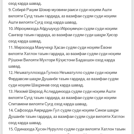
озод карда шавад.
9. Собирӣ Раҳим Шокир муовини раиси суди ноҳияи Ашти
вилояти Суғд таъин гардида, аз вазифаи судяи суди ноҳияи
Ашти вилояти Суғд озод карда шавад.
10. Иброҳимзода Абдушукур Иброҳимҷон судяи суди ноҳияи
Сангвор таъин гардида, аз вазифаи судяи суди шаҳри Ҳисор
озод карда шавад.
11. Мирзозода Манучеҳр Ҳасан судяи суди ноҳияи Ёвони
вилояти Хатлон таъин гардида, аз вазифаи судяи суди ноҳияи
Рӯшони Вилояти Мухтори Кӯҳистони Бадахшон озод карда
шавад.
12. Неъматуллозода Гулноз Неъматулло судяи суди ноҳияи
Фирдавсии шаҳри Душанбе таъин гардида, аз вазифаи судяи
суди ноҳияи Шаҳринав озод карда шавад.
13. Низомӣ Шерзод Аслиддинзода судяи суди ноҳияи Ашти
вилояти Суғд таъин гардида, аз вазифаи судяи суди ноҳияи
Спитамени вилояти Суғд озод карда шавад.
14. Сафозода Амриддин Гул судяи суди ноҳияи Синои шаҳри
Душанбе таъин гардида, аз вазифаи судяи суди вилояти Хатлон
озод карда шавад.
15. Одиназода Ҳусен Нурулло судяи суди вилояти Хатлон таъин