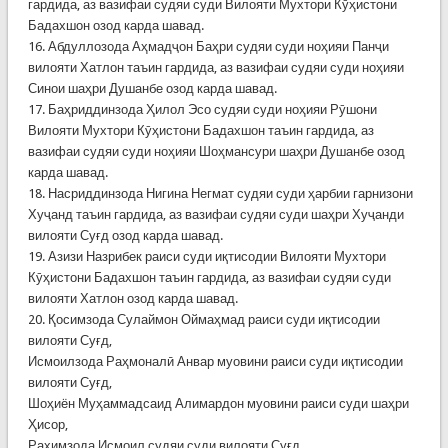
гардида, аз вазифаи судяи суди Вилояти Мухтори Кӯҳистони
Бадахшон озод карда шавад.
16. Абдуллозода Аҳмадҷон Баҳри судяи суди ноҳияи Панҷи
вилояти Хатлон таъин гардида, аз вазифаи судяи суди ноҳияи
Синои шаҳри Душанбе озод карда шавад.
17. Баҳриддинзода Ҳилол Эсо судяи суди ноҳияи Рӯшони
Вилояти Мухтори Кӯҳистони Бадахшон таъин гардида, аз
вазифаи судяи суди ноҳияи Шоҳмансури шаҳри Душанбе озод
карда шавад.
18. Насриддинзода Нигина Негмат судяи суди ҳарбии гарнизони
Хуҷанд таъин гардида, аз вазифаи судяи суди шаҳри Хуҷанди
вилояти Суғд озод карда шавад.
19. Азизи Назрибек раиси суди иқтисодии Вилояти Мухтори
Кӯҳистони Бадахшон таъин гардида, аз вазифаи судяи суди
вилояти Хатлон озод карда шавад.
20. Қосимзода Сулаймон Оймаҳмад раиси суди иқтисодии
вилояти Суғд,
Исмоилзода Раҳмоналӣ Анвар муовини раиси суди иқтисодии
вилояти Суғд,
Шоҳиён Муҳаммадсаид Алимардон муовини раиси суди шаҳри
Ҳисор,
Раҳимзода Исмоил судяи суди вилояти Суғд,