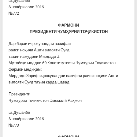
ш. Душанбе
8 ноябри соли 2016
№772
ФАРМОНИ
ПРЕЗИДЕНТИ ҶУМҲУРИИ ТОҶИКИСТОН
Дар бораи иҷрокунандаи вазифаи
раиси ноҳияи Ашти вилояти Суғд
таъин намудани Мирдадо З.
Мутобиқи моддаи 69 Конститутсияи Ҷумҳурии Тоҷикистон
фармон медиҳам:
Мирдадо Зариф иҷрокунандаи вазифаи раиси ноҳияи Ашти
вилояти Суғд таъин карда шавад.
Президенти
Ҷумҳурии Тоҷикистон Эмомалӣ Раҳмон
ш. Душанбе
8 ноябри соли 2016
№773