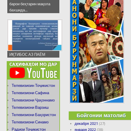
барои беҳтарин мақола
бахшида...
ИҚТИБОС АЗ ПАЁМ
Телевизиоин Тоҷикистон
Телевизиони Сафина
Телевизиони Ҷаҳоннамо
Телевизиони Варзиш
Бойгонии матолиб
Телевизиони Баҳористон
Телевизиони Синамо
декабря 2021
(27)
Радиои Тоҷикистон
января 2022
(38)