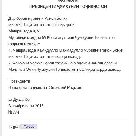
ФАРМОНИ
ПРЕЗИДЕНТИ ҶУМҲУРИИ ТОҶИКИСТОН
Дар бораи муовини Раиси Бонки
миллии Тоҷикистон таъин намудани
Машрабзода Ҳ.М.
Мутобиқи моддаи 69 Конститутсияи Ҷумҳурии Тоҷикистон
фармон медиҳам:
1. Машрабзода Ҳамидулло Маҳмадулло муовини Раиси Бонки
миллии Тоҷикистон таъин карда шавад.
2. Фармони мазкур барои тасдиқ ба Маҷлиси намояндагони
Маҷлиси Олии Ҷумҳурии Тоҷикистон пешниҳод карда шавад.
Президенти
Ҷумҳурии Тоҷикистон Эмомалӣ Раҳмон
ш. Душанбе
8 ноябри соли 2016
№774
Tags:
Хабар