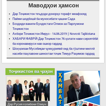
Маводҳои ҳамсон
Дар Тоҷикистон теъдоди донорҳо торафт меафзояд
Паёми шодбошӣ ба муносибати ҷашни Сада
Боздиди вакили Бундестаги Олмон аз Парлумони
Тоҷикистон
Ахбори Точикистон Имруз - 14.06.2019 | Novosti Tajikistana
ХАБАРИ ФАВРӢ! Дар Тоҷикистон 76 ҳолати нави сироятёбӣ
ба коронавируси нав ошкор гардид
Шоҳҷоизаи Мусобиқаи ҷумҳуриявӣ оид ба гӯштини миллӣ
насиби паҳлавони шинохтаи тоҷик Темур Раҳимов гардид
Тоҷикистон ва ҷаҳон
Дар Русия ғолибони Озмун