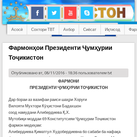
Асосӣ
Сохтори ТВТ
Ахбор
Сиёсат
Иқтисод
Фар
Фармонҳои Президенти Ҷумҳурии
Тоҷикистон
Опубликовано вт, 08/11/2016 - 18:36 пользователем
tvt
ФАРМОНИ
ПРЕЗИДЕНТИ ҶУМҲУРИИ ТОҶИКИСТОН
Дар бораи аз вазифаи раиси шаҳри Хоруғи
Вилояти Мухтори Кӯҳистони Бадахшон
озод намудани Алибердиева Қ.Х.
Мутобиқи моддаи 69 Конститутсияи Ҷумҳурии Тоҷикистон
фармон медиҳам:
Алибердиева Қиматгул Худобердиевна бо сабаби ба нафақа