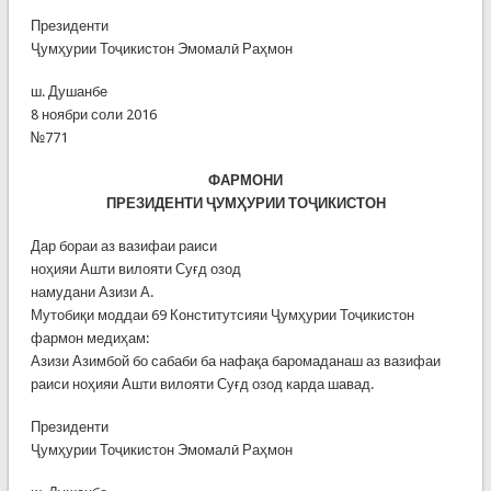
Президенти
Ҷумҳурии Тоҷикистон Эмомалӣ Раҳмон
ш. Душанбе
8 ноябри соли 2016
№771
ФАРМОНИ
ПРЕЗИДЕНТИ ҶУМҲУРИИ ТОҶИКИСТОН
Дар бораи аз вазифаи раиси
ноҳияи Ашти вилояти Суғд озод
намудани Азизи А.
Мутобиқи моддаи 69 Конститутсияи Ҷумҳурии Тоҷикистон
фармон медиҳам:
Азизи Азимбой бо сабаби ба нафақа баромаданаш аз вазифаи
раиси ноҳияи Ашти вилояти Суғд озод карда шавад.
Президенти
Ҷумҳурии Тоҷикистон Эмомалӣ Раҳмон