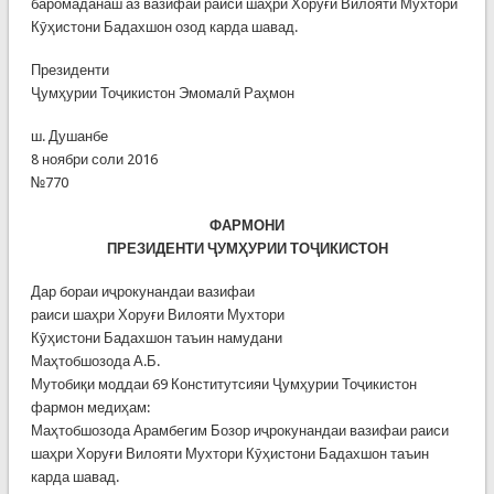
баромаданаш аз вазифаи раиси шаҳри Хоруғи Вилояти Мухтори
Кӯҳистони Бадахшон озод карда шавад.
Президенти
Ҷумҳурии Тоҷикистон Эмомалӣ Раҳмон
ш. Душанбе
8 ноябри соли 2016
№770
ФАРМОНИ
ПРЕЗИДЕНТИ ҶУМҲУРИИ ТОҶИКИСТОН
Дар бораи иҷрокунандаи вазифаи
раиси шаҳри Хоруғи Вилояти Мухтори
Кӯҳистони Бадахшон таъин намудани
Маҳтобшозода А.Б.
Мутобиқи моддаи 69 Конститутсияи Ҷумҳурии Тоҷикистон
фармон медиҳам:
Маҳтобшозода Арамбегим Бозор иҷрокунандаи вазифаи раиси
шаҳри Хоруғи Вилояти Мухтори Кӯҳистони Бадахшон таъин
карда шавад.