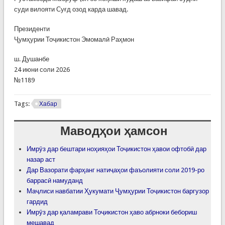
суди вилояти Суғд озод карда шавад.
Президенти
Ҷумҳурии Тоҷикистон Эмомалӣ Раҳмон
ш. Душанбе
24 июни соли 2026
№1189
Tags:
Хабар
Маводҳои ҳамсон
Имрӯз дар бештари ноҳияҳои Тоҷикистон ҳавои офтобӣ дар
назар аст
Дар Вазорати фарҳанг натиҷаҳои фаъолияти соли 2019-ро
баррасӣ намуданд
Маҷлиси навбатии Ҳукумати Ҷумҳурии Тоҷикистон баргузор
гардид
Имрӯз дар қаламрави Тоҷикистон ҳаво абрноки бебориш
мешавад