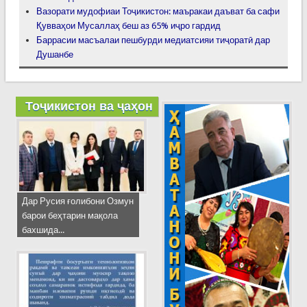
Вазорати мудофиаи Тоҷикистон: маъракаи даъват ба сафи
Қувваҳои Мусаллаҳ беш аз 65% иҷро гардид
Баррасии масъалаи пешбурди медиатсияи тиҷоратӣ дар
Душанбе
Тоҷикистон ва ҷаҳон
Дар Русия ғолибони Озмун
барои беҳтарин мақола
бахшида...