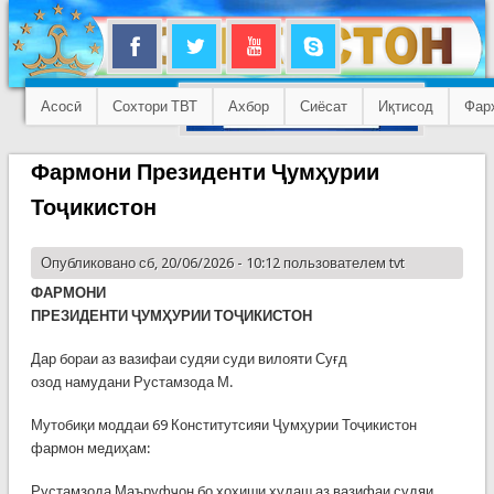
Асосӣ
Сохтори ТВТ
Ахбор
Сиёсат
Иқтисод
Фар
Фармони Президенти Ҷумҳурии
Тоҷикистон
Опубликовано сб, 20/06/2026 - 10:12 пользователем
tvt
ФАРМОНИ
ПРЕЗИДЕНТИ ҶУМҲУРИИ ТОҶИКИСТОН
Дар бораи аз вазифаи судяи суди вилояти Суғд
озод намудани Рустамзода М.
Мутобиқи моддаи 69 Конститутсияи Ҷумҳурии Тоҷикистон
фармон медиҳам:
Рустамзода Маъруфҷон бо хоҳиши худаш аз вазифаи судяи