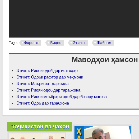
Tags:
Фароғат
Видео
Этикет
Шабнам
Маводҳои ҳамсон
Этикет: Риояи одоб дар истгоҳҳо
Этикет: Одоби рафтор дар меҳмонӣ
Этикет: Маърифат дар оила
Этикет: Риояи одоб дар тарабхона
Этикет: Риояи меъёрҳои одоб дар бозору мағоза
Этикет: Одоб дар тарабхона
Тоҷикистон ва ҷаҳон