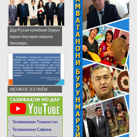
Дар Русия ғолибони Озмун
барои беҳтарин мақола
бахшида...
ИҚТИБОС АЗ ПАЁМ
Телевизиоин Тоҷикистон
Телевизиони Сафина