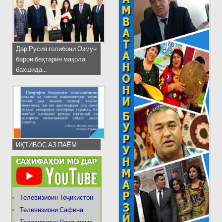
Дар Русия ғолибони Озмун
барои беҳтарин мақола
бахшида...
ИҚТИБОС АЗ ПАЁМ
Телевизиоин Тоҷикистон
Телевизиони Сафина