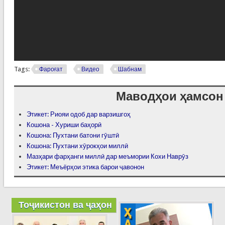
Tags:
Фароғат
Видео
Шабнам
Маводҳои ҳамсон
Этикет: Риояи одоб дар варзишгоҳ
Кошона - Хуриши баҳорӣ
Кошона: Пухтани батони гӯштӣ
Кошона: Пухтани хӯрокҳои миллӣ
Мазҳари фарҳанги миллӣ дар меъмории Кохи Наврӯз
Этикет: Меъёрҳои этика барои ҷавонон
Тоҷикистон ва ҷаҳон