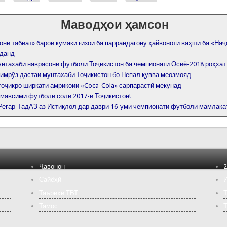
Маводҳои ҳамсон
ни табиат» барои кумаки ғизоӣ ба паррандагону ҳайвоноти ваҳшӣ ба «Наҷ
нданд
унтахаби наврасони футболи Тоҷикистон ба чемпионати Осиё-2018 роҳхат
имрӯз дастаи мунтахаби Тоҷикистон бо Непал қувва меозмояд
тоҷикро ширкати амрикоии «Coca-Cola» сарпарастӣ мекунад
 мавсими футболи соли 2017-и Тоҷикистон!
Регар-ТадАЗ аз Истиқлол дар даври 16-уми чемпионати футболи мамлака
Ҷавонон
2
Сайёҳӣ
И
Таърихи ТВТ
Т
Тамос