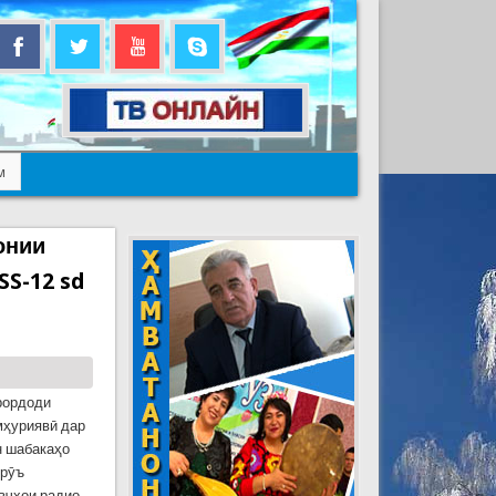
м
онии
S-12 sd
арордоди
мҳуриявӣ дар
н шабакаҳо
урӯъ
вҷҳои радио