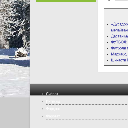
«Дӯстдоро
мепайва
Дастаи м
ФУТБОЛ: 
Футболи 
Марҳабо,
Шикасти 
Сиёсат
Иқтисод
Фарҳанг
Фароғат