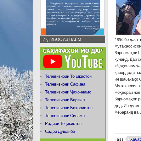
ИҚТИБОС АЗ ПАЁМ
1996 бо даст
мутахассисон
барномаҳои Ш
кунанд. Дар 
«Ҷаҳоннамо»,
қарордоди па
Телевизиоин Тоҷикистон
ин шабакаҳо 
Телевизиони Сафина
Мутахассисон
Телевизиони Ҷаҳоннамо
моҳвораи нав
барномаҳои р
Телевизиони Варзиш
дод. Ин ду мо
Телевизиони Баҳористон
мебаранд ва 
Телевизиони Синамо
Радиои Тоҷикистон
Садои Душанбе
Tags:
Хаба