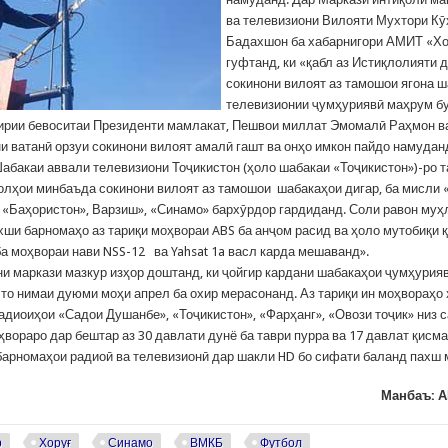
ва телевизиони Вилояти Мухтори Кӯ
Бадахшон ба хабарнигори АМИТ «Х
гуфтанд, ки «қабл аз Истиқлолияти 
сокинони вилоят аз тамошои ягона 
телевизионии ҷумҳуриявӣ маҳрум б
гирии бевоситаи Президенти мамлакат, Пешвои миллат Эмомалӣ Раҳмон в
и ватанӣ орзуи сокинони вилоят амалӣ гашт ва онҳо имкон пайдо намуданд
абакаи аввали телевизиони Тоҷикистон (ҳоло шабакаи «Тоҷикистон»)-ро 
солҳои минбаъда сокинони вилоят аз тамошои шабакаҳои дигар, ба мисли
 «Баҳористон», Варзиш», «Синамо» бархӯрдор гардиданд. Соли равон муҳ
хши барномаҳо аз тариқи моҳвораи ABS ба анҷом расид ва ҳоло мутобиқи 
ба моҳвораи нави NSS-12 ва Yahsat 1a васл карда мешаванд».
и маркази мазкур изҳор доштанд, ки ҷойгир кардани шабакаҳои ҷумҳурия
 то нимаи дуюми моҳи апрел ба охир мерасонанд. Аз тариқи ин моҳвораҳо
адиоиҳои «Садои Душанбе», «Тоҷикистон», «Фарҳанг», «Овози тоҷик» низ 
ҳвораро дар бештар аз 30 давлати дунё ба таври пурра ва 17 давлат қисм
барномаҳои радиоӣ ва телевизионӣ дар шакли HD бо сифати баланд пахш 
Манбаъ: 
р
Хоруғ
Синамо
ВМКБ
Футбол