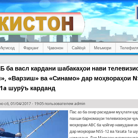
Иқтисод
Фарҳанг
Ҷавонон
Сайёҳӣ
Меъмори
Телефил
Б ба васл кардани шабакаҳои нави телевизи
», «Варзиш» ва «Синамо» дар моҳвораҳои NS
 1a шурӯъ карданд
о сб, 01/04/2017 - 19:05 пользователем
admin
Пас аз ба охир расидани муҳлати қ
пахши барномаҳои телевизонҳои ҷу
моҳвораи ABC ба ҷойгир намудани и
дар моҳвораи NSS-12 ва Yasata 1a ш
намуданд. Дар Маркази интиқоли ма