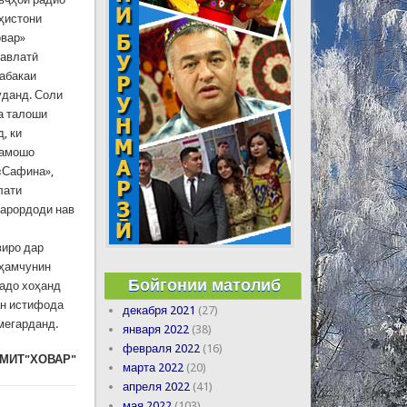
ҳистони
овар»
давлатӣ
шабакаи
уданд. Соли
а талоши
, ки
тамошо
 «Сафина»,
лати
қарордоди нав
виро дар
 ҳамчунин
Бойгонии матолиб
садо хоҳанд
ан истифода
декабря 2021
(27)
мегарданд.
января 2022
(38)
февраля 2022
(16)
АМИТ"ХОВАР"
марта 2022
(20)
апреля 2022
(41)
мая 2022
(103)