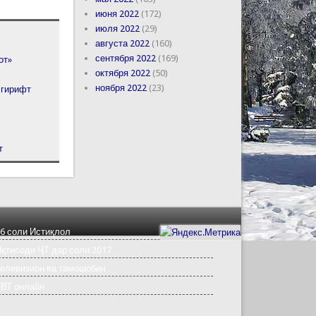
июня 2022
(172)
июля 2022
(29)
августа 2022
(160)
сентября 2022
(169)
от»
октября 2022
(50)
ноября 2022
(23)
 гирифт
т
6 соли Истиқлол
қтисоди ҶТ дар соли 2017
елевизион ва тамошобин
ТВТ онлайн