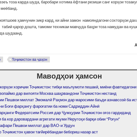
взеъ тоза карда шуда, баробари хотима ёфтани резиши санг корҳои тозаку
 меёбанд.
оятшоев ҳамчунин зикр кард, ки айни замон намояндагони сохторҳои да
 табиӣ қарор дошта, тамоми техникаи мавҷуда баҳри тоза намудан ва куш
да шудаанд.
А
р
Тоҷикистон ва ҷаҳон
Маводҳои ҳамсон
 корҳои хориҷии Тоҷикистон: тибқи маълумоти пешакӣ, миёни фавтидагон
авопаймо дар вилояти Москва шаҳрвандони Тоҷикистон нестанд
ии Пешвои миллат Эмомалӣ Раҳмон дар маросими баъди азнавсозӣ ба и
ни Боғи фарҳангу фароғатии ба номи Садриддин Айнӣ
арҳанги Федератсияи Россия дар Ҷумҳурии Тоҷикистон оғоз гардиданд
ба кор даровардани агрегати якуми Неругоҳи барқи обии “Роғун”
сафари Пешвои миллат дар ВАО-и Урдун
р Тоҷикистон ҳавои тағйирёбандаи бебориш назар аст