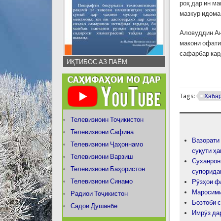
роҳ дар ин ма
мазкур идома
Аловуддин Ан
макони офати
сафарбар кар
ИҚТИБОС АЗ ПАЁМ
Tags:
Хаба
Телевизиоин Тоҷикистон
Телевизиони Сафина
Вазорати
Телевизиони Ҷаҳоннамо
суқути ҳ
Телевизиони Варзиш
Суханрон
Телевизиони Баҳористон
супорида
Телевизиони Синамо
Рӯзҳои ф
Маросими 
Радиои Тоҷикистон
Бозтоби 
Садои Душанбе
Имрӯз да