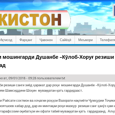
Иқтисод
Фарҳанг
Ҷавонон
Сайёҳӣ
Меъмори
Телефил
и мошингарди Душанбе –Кӯлоб-Хоруғ резиши 
ад
о вт, 09/01/2018 - 09:28 пользователем
tvt
би резиши санги зиёд ҳаракат дар роҳи мошингарди Душанбе –Кӯлоб-Хор
ияи Шамсиддини Шоҳин муваққатан қатъ гардидааст.
и Раёсати сохтмон ва хоҷагии роҳҳои Вазорати нақлиёти Ҷумҳурии Тоҷик
оятшоев хабар дод, дар ин минтақаи роҳи мазкур резиши санг ҳанӯз ҳам
ртарафсозии оқибатҳои ин офати табиӣ муваққатан қатъ гардидаанд. Алҳ