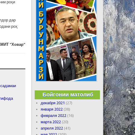
нии роҳи
хлдор дар
одани роҳ
МИТ "Ховар"
и садамаи
Бойгонии матолиб
стифода
декабря 2021
(27)
января 2022
(38)
февраля 2022
(16)
марта 2022
(20)
апреля 2022
(41)
мая 2022
(103)