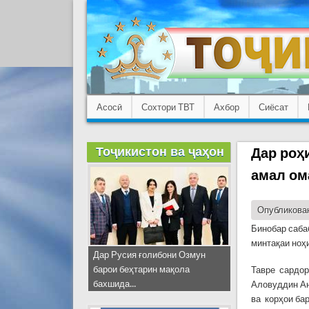
Асосӣ
Сохтори ТВТ
Ахбор
Сиёсат
Тоҷикистон ва ҷаҳон
Дар роҳ
амал ом
Опубликован
Бинобар саба
минтақаи ноҳ
Дар Русия ғолибони Озмун
барои беҳтарин мақола
Тавре сардор
бахшида...
Аловуддин Ан
ва корҳои ба