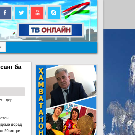
м
санг ба
уғ- дар
истон
 идома дорад
ол 50 метри